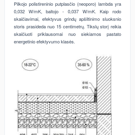
Pilkojo polistireninio putplasčio (neoporo) lambda yra
0,032 W/mK, baltojo - 0,037 W/mK. Kaip rodo
skaičiavimai, efektyvus grindų apšiltinimo sluoksnio
storis prasideda nuo 15 centimetrų. Tikslų storį reikia
skaičiuoti priklausomai nuo siekiamos pastato
energetinio efektyvumo klasės.