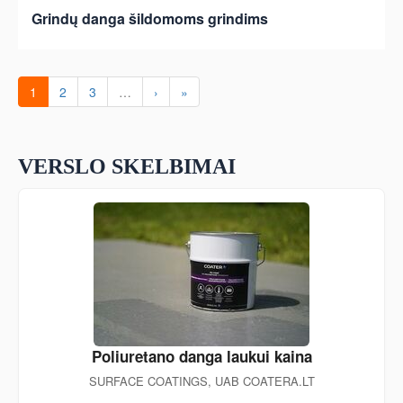
Grindų danga šildomoms grindims
1
2
3
…
›
»
VERSLO SKELBIMAI
Poliuretano danga laukui kaina
SURFACE COATINGS, UAB COATERA.LT