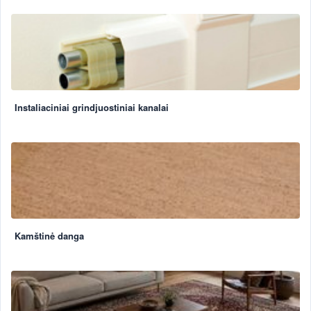
Instaliaciniai grindjuostiniai kanalai
Kamštinė danga