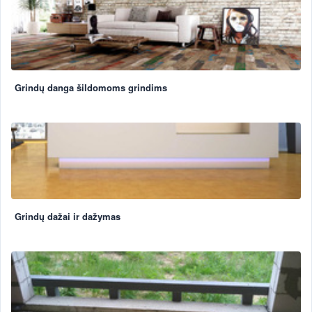
Grindų danga šildomoms grindims
Grindų dažai ir dažymas