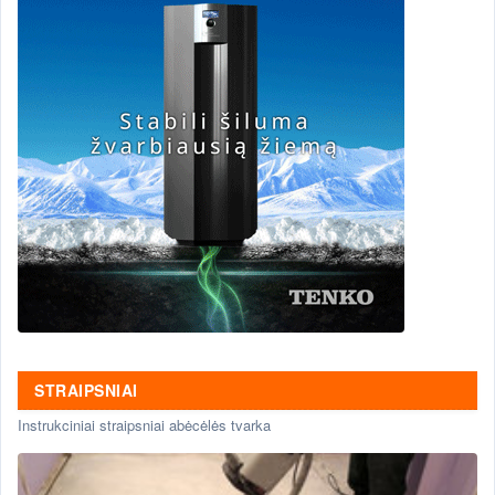
STRAIPSNIAI
Instrukciniai straipsniai abėcėlės tvarka