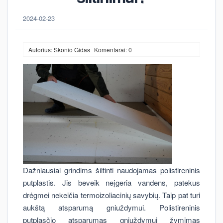
2024-02-23
Autorius: Skonio Gidas
Komentarai: 0
Dažniausiai grindims šiltinti naudojamas polistireninis
putplastis. Jis beveik neįgeria vandens, patekus
drėgmei nekeičia termoizoliacinių savybių. Taip pat turi
aukštą atsparumą gniuždymui. Polistireninis
putplasčio atsparumas gniuždymui žymimas