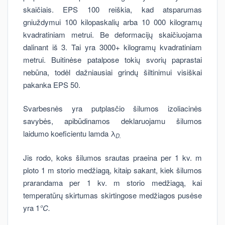
skaičiais. EPS 100 reiškia, kad atsparumas
gniuždymui 100 kilopaskalių arba 10 000 kilogramų
kvadratiniam metrui. Be deformacijų skaičiuojama
dalinant iš 3. Tai yra 3000+ kilogramų kvadratiniam
metrui. Buitinėse patalpose tokių svorių paprastai
nebūna, todėl dažniausiai grindų šiltinimui visiškai
pakanka EPS 50.
Svarbesnės yra putplasčio šilumos izoliacinės
savybės, apibūdinamos deklaruojamu šilumos
laidumo koeficientu lamda λ
D.
Jis rodo, koks šilumos srautas praeina per 1 kv. m
ploto 1 m storio medžiagą, kitaip sakant, kiek šilumos
prarandama per 1 kv. m storio medžiagą, kai
temperatūrų skirtumas skirtingose medžiagos pusėse
yra 1
°
C.