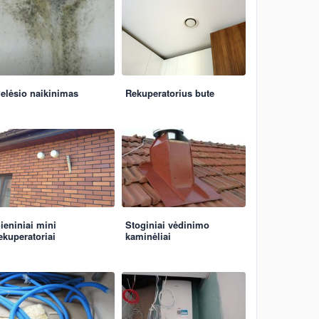
elėsio naikinimas
Rekuperatorius bute
ieniniai mini
Stoginiai vėdinimo
ekuperatoriai
kaminėliai