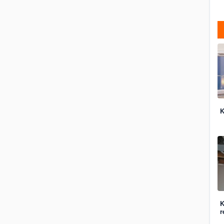
K
K
r