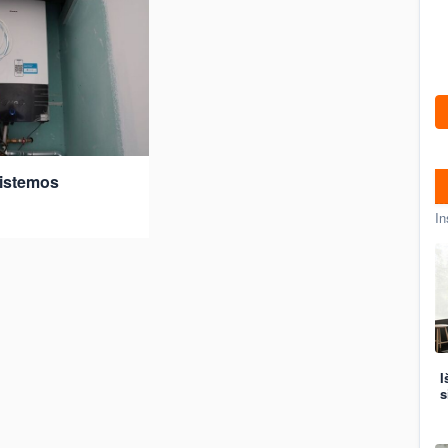
istemos
In
I
s