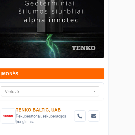
ĮMONĖS
Vietovė
TENKO BALTIC, UAB
Rekuperatoriai, rekuperacijos
įrengimas.