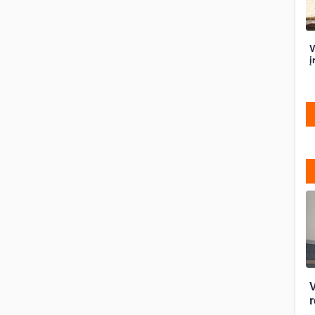
V
į
r