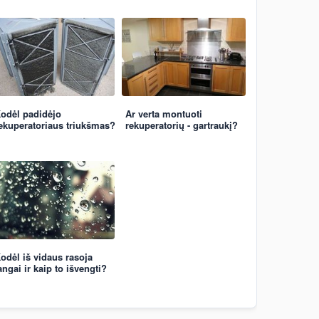
odėl padidėjo
Ar verta montuoti
ekuperatoriaus triukšmas?
rekuperatorių - gartraukį?
odėl iš vidaus rasoja
angai ir kaip to išvengti?