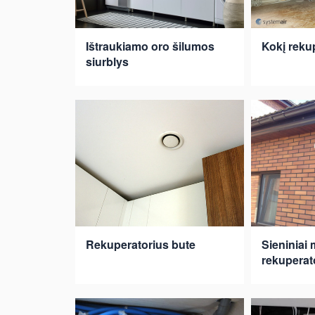
Ištraukiamo oro šilumos
Kokį rekup
siurblys
Rekuperatorius bute
Sieniniai 
rekuperato