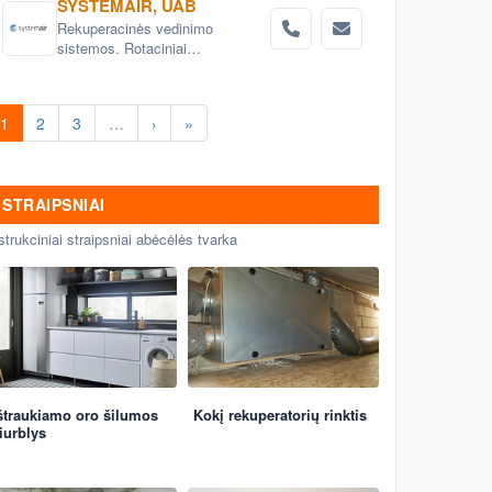
SYSTEMAIR, UAB
Rekuperacinės vedinimo
sistemos. Rotaciniai
rekuperatoriai, priešpriešinių
srautų rekuperatorius, difuzoriai,
ventiliatoriai ir jų priedai, ugnies,
1
2
3
…
›
»
dūmų sklendės, garso
slopintuvai, kondocionieriai, oro
užuolaidos, šildytuvai, šilumos
siurbliai.
STRAIPSNIAI
strukciniai straipsniai abėcėlės tvarka
štraukiamo oro šilumos
Kokį rekuperatorių rinktis
iurblys