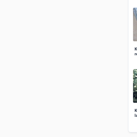
K
r
K
l