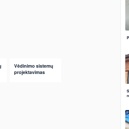
P
ų
Vėdinimo sistemų
projektavimas
S
r