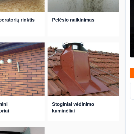
eratorių rinktis
Pelėsio naikinimas
mini
Stoginiai vėdinimo
riai
kaminėliai