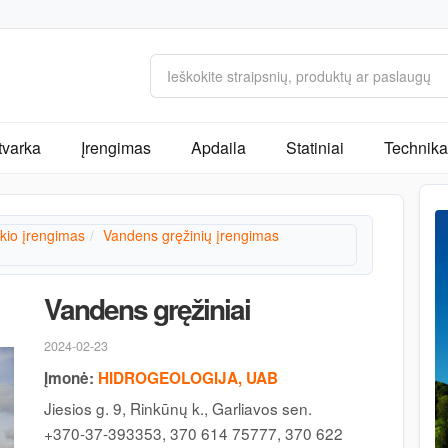
tvarka
Įrengimas
Apdaila
Statiniai
Technika 
kio įrengimas
Vandens gręžinių įrengimas
Vandens gręžiniai
2024-02-23
Įmonė:
HIDROGEOLOGIJA, UAB
Jiesios g. 9, Rinkūnų k., Garliavos sen.
+370-37-393353, 370 614 75777, 370 622