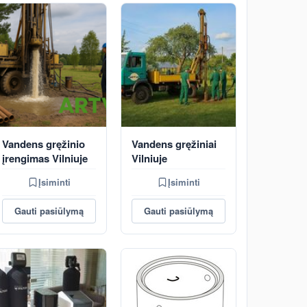
Vandens gręžinio
Vandens gręžiniai
įrengimas Vilniuje
Vilniuje
Įsiminti
Įsiminti
Gauti pasiūlymą
Gauti pasiūlymą