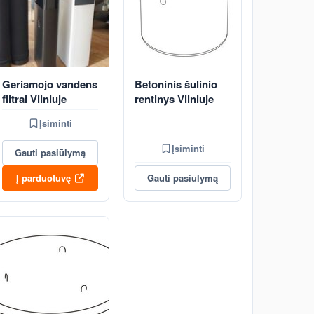
Geriamojo vandens
Betoninis šulinio
filtrai Vilniuje
rentinys Vilniuje
Įsiminti
Įsiminti
Gauti pasiūlymą
Į parduotuvę
Gauti pasiūlymą