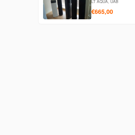
LT AQUA, UAB
€665,00