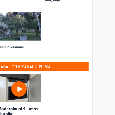
ulinio kasimas
ASA.LT TV KANALO FILMAI
Moderniausi šilumos
iurbliai