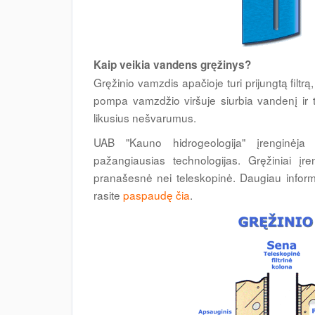
Kaip veikia vandens gręžinys?
Gręžinio vamzdis apačioje turi prijungtą filt
pompa vamzdžio viršuje siurbia vandenį ir ti
likusius nešvarumus.
UAB "Kauno hidrogeologija" įrenginėja 
pažangiausias technologijas. Gręžiniai įren
pranašesnė nei teleskopinė. Daugiau inform
rasite
paspaudę čia
.