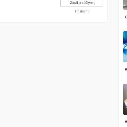
Gauti pasiūlymą
Prisiminti
G
V
V