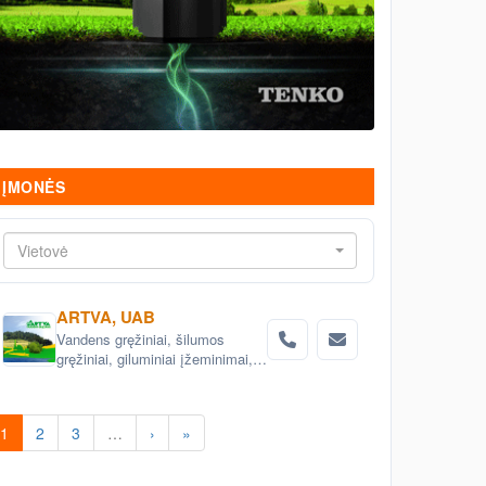
ĮMONĖS
Vietovė
ARTVA, UAB
Vandens gręžiniai, šilumos
gręžiniai, giluminiai įžeminimai,
vandens tiekimo sistemos,
vandens filtrai, nuotekų šalinimo
sistemos, projektavimas .
1
2
3
…
›
»