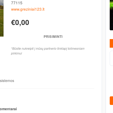
77115
www.greziniai123.lt
€0,00
PRISIMINTI
*Būsite nukreipti į mūsų partnerio tinklapį tolimesniam
pirkimui
 sistemos
omentarai