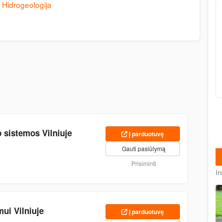
Hidrogeologija
 sistemos Vilniuje
Į parduotuvę
Gauti pasiūlymą
Prisiminti
In
mui Vilniuje
Į parduotuvę