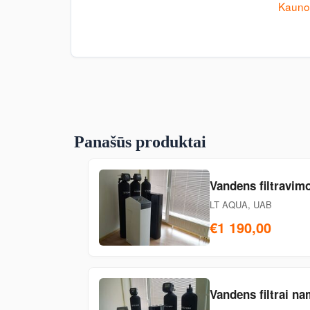
Kauno 
Panašūs produktai
Vandens filtravimo
LT AQUA, UAB
€1 190,00
Vandens filtrai na