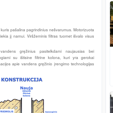
rą, kuris pašalina pagrindinius nešvarumus. Motorizuota
ekia jį namui. Viršžeminis filtras tuomet išvalo visus
vandens gręžinius pasitelkdami naujausias bei
giami su ištisine filtrine kolona, kuri yra gerokai
acijos apie vandens gręžinio įrengimo technologijas