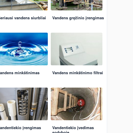
eriausi vandens siurbliai
Vandens gręžinio įrengimas
andens minkštinimas
Vandens minkštinimo filtrai
andentiekio įrengimas
Vandentiekio įvedimas
sodyboje