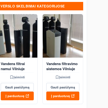
VERSLO SKELBIMAI KATEGORIJOSE
Vandens filtrai
Vandens filtravimo
namui Vilniuje
sistemos Vilniuje
Įsiminti
Įsiminti
Gauti pasiūlymą
Gauti pasiūlymą
Į parduotuvę
Į parduotuvę