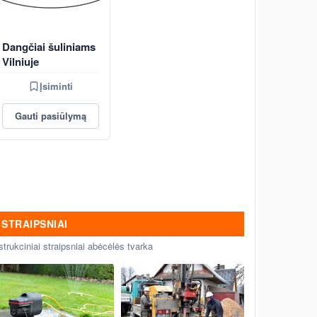
Dangčiai šuliniams
Vilniuje
Įsiminti
Gauti pasiūlymą
STRAIPSNIAI
strukciniai straipsniai abėcėlės tvarka