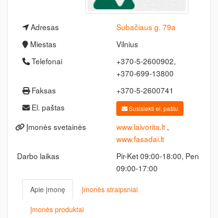
Adresas
Subačiaus g. 79a
Miestas
Vilnius
Telefonai
+370-5-2600902,
+370-699-13800
Faksas
+370-5-2600741
El. paštas
Susisiekti el. paštu
Įmonės svetainės
www.laivorita.lt
,
www.fasadai.lt
Darbo laikas
Pir-Ket 09:00-18:00, Pen
09:00-17:00
Apie įmonę
Įmonės straipsniai
Įmonės produktai