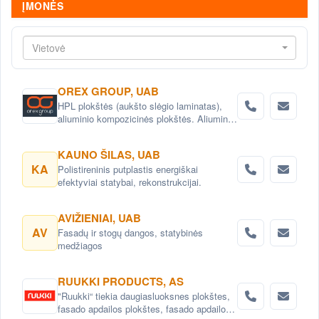
ĮMONĖS
Vietovė
OREX GROUP, UAB
HPL plokštės (aukšto slėgio laminatas),
aliuminio kompozicinės plokštės. Aliuminio
profiliai, kniedės bei kiti tvirtinimo
elementai, skirti ventiliuojamiems
KAUNO ŠILAS, UAB
fasadams, didmeninė bei mažmeninė
KA
Polistireninis putplastis energiškai
prekyba.
efektyviai statybai, rekonstrukcijai.
AVIŽIENIAI, UAB
AV
Fasadų ir stogų dangos, statybinės
medžiagos
RUUKKI PRODUCTS, AS
"Ruukki“ tiekia daugiasluoksnes plokštes,
fasado apdailos plokštes, fasado apdailos