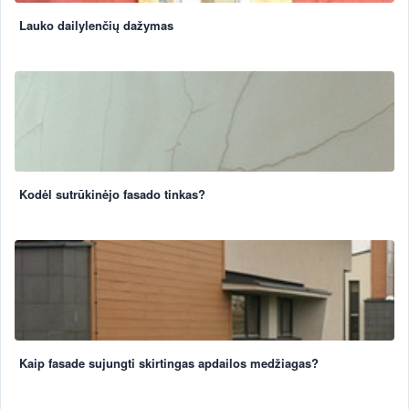
Lauko dailylenčių dažymas
Kodėl sutrūkinėjo fasado tinkas?
Kaip fasade sujungti skirtingas apdailos medžiagas?