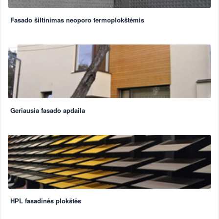
Fasado šiltinimas neoporo termoplokštėmis
Geriausia fasado apdaila
HPL fasadinės plokštės