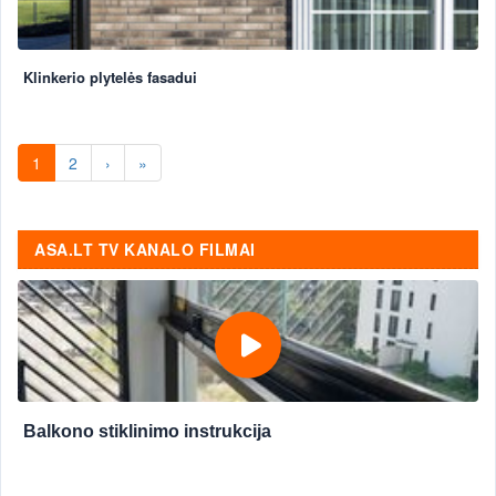
Klinkerio plytelės fasadui
1
2
›
»
ASA.LT TV KANALO FILMAI
Balkono stiklinimo instrukcija