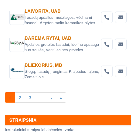
juostas.
LAIVORITA, UAB
Fasadų apdailos medžiagos, vėdinami
fasadai. Argeton molio keramikos plytos.
Steni polimero kompozito plokštės. Neolith
porceliano keramikos (akmens) plokštės.
BAREMA RYTAI, UAB
Dakobet armuoto betono plokštės. Brucha
Apdailos grotelės fasadui, išorinė apsauga
daugiasluoksnės plokštės. Dynamic
nuo saulės, ventiliacinės grotelės
Bonding System polimeriniai klijai.
Karkasas vėdinamam fasadui. Codina
nerūdijančio plieno tinklai. V-met metalo
BLIEKORIUS, MB
apdaila. iconic skin daugiasluoksnės
Stogų, fasadų įrengimas Klaipėdos rajone,
plokštės su stiklu.
Žemaitijoje
1
2
3
…
›
»
STRAIPSNIAI
Instrukciniai straipsniai abėcėlės tvarka