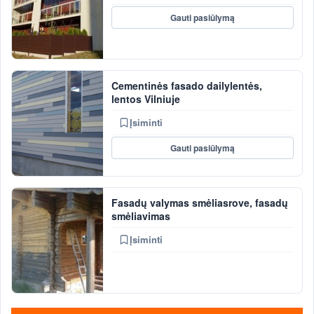
Gauti pasiūlymą
Cementinės fasado dailylentės,
lentos Vilniuje
Įsiminti
Gauti pasiūlymą
Fasadų valymas smėliasrove, fasadų
smėliavimas
Įsiminti