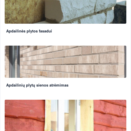
Apdailinės plytos fasadui
Apdailinių plytų sienos atrėmimas