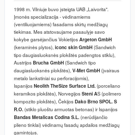
1998 m. Vilniuje buvo įsteigta UAB „Laivorita".
Įmonės specializacija - vėdinamiems
(ventiliuojamiems) fasadams skirtų medžiagų
tiekimas. Mes atstovaujame pasaulyje savo
kokybe garsėjančius Vokietijos
Argeton GmbH
(keraminės plytos),
(Sandwich
iconc skin GmbH
tipo daugiasluoksnės plokštės padengtos stiklu),
Austrijos
(Sandwich tipo
Brucha GmbH
daugiasluoksnės plokštės),
(įvairaus
V-Met GmbH
metalo lankstiniai su perforacijomis),
Ispanijos
(porceliano
Neolith TheSize Surface Ltd.
keramikos plokštės), Norvegijos
S (polimero
Steni A
kompozito plokštės), Čekijos
Dako Brno SPOL. S
(stiklo pluoštu armuotas betonas) ir Ispanijos
R.O.
(nerūdijančio
Bandas Metalicas Codina S.L.
plieno tinklai) vėdinamų fasadų apdailos medžiagų
gamintojus.