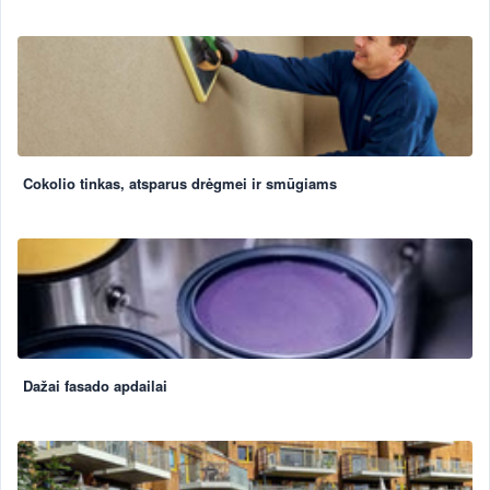
Cokolio tinkas, atsparus drėgmei ir smūgiams
Dažai fasado apdailai