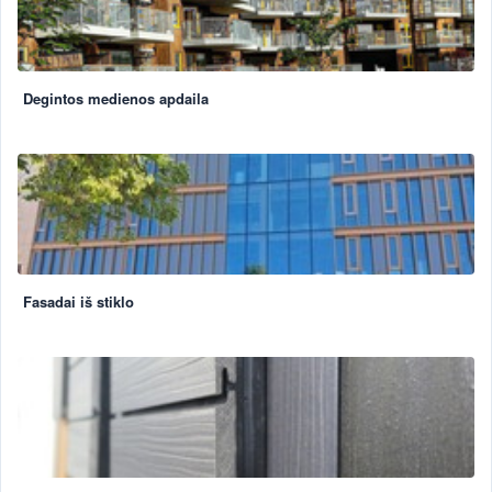
Degintos medienos apdaila
Fasadai iš stiklo