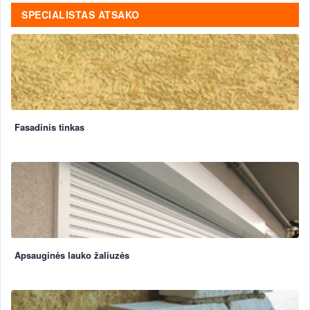
SPECIALISTAS ATSAKO
Fasadinis tinkas
Apsauginės lauko žaliuzės