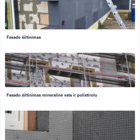
Fasado šiltinimas
Fasado šiltinimas mineraline vata ir polistirolu