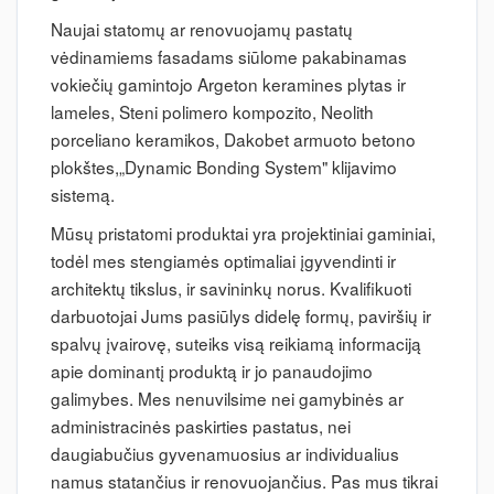
Naujai statomų ar renovuojamų pastatų
vėdinamiems fasadams siūlome pakabinamas
vokiečių gamintojo Argeton keramines plytas ir
lameles, Steni polimero kompozito, Neolith
porceliano keramikos, Dakobet armuoto betono
plokštes,„Dynamic Bonding System" klijavimo
sistemą.
Mūsų pristatomi produktai yra projektiniai gaminiai,
todėl mes stengiamės optimaliai įgyvendinti ir
architektų tikslus, ir savininkų norus. Kvalifikuoti
darbuotojai Jums pasiūlys didelę formų, paviršių ir
spalvų įvairovę, suteiks visą reikiamą informaciją
apie dominantį produktą ir jo panaudojimo
galimybes. Mes nenuvilsime nei gamybinės ar
administracinės paskirties pastatus, nei
daugiabučius gyvenamuosius ar individualius
namus statančius ir renovuojančius. Pas mus tikrai