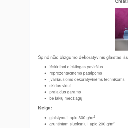
Creati
Spindinčio blizgumo dekoratyvinis glaistas iš
išskirtinai efektingas paviršius
reprezentacinėms patalpoms
įvairiausioms dekoratyvinėms technikoms
skirtas vidui
pralaidus garams
be lakių medžiagų
Išeiga:
2
glaistymui: apie 300 g/m
2
gruntiniam sluoksniui: apie 200 g/m