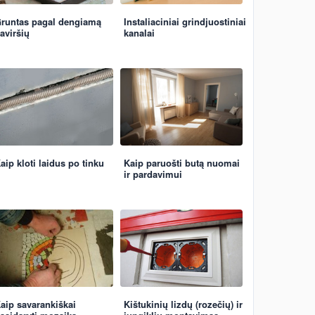
runtas pagal dengiamą
Instaliaciniai grindjuostiniai
aviršių
kanalai
aip kloti laidus po tinku
Kaip paruošti butą nuomai
ir pardavimui
aip savarankiškai
Kištukinių lizdų (rozečių) ir