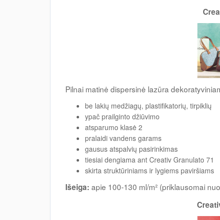
Crea
Pilnai matinė dispersinė lazūra dekoratyvinia
be lakių medžiagų, plastifikatorių, tirpiklių
ypač prailginto džiūvimo
atsparumo klasė 2
pralaidi vandens garams
gausus atspalvių pasirinkimas
tiesiai dengiama ant Creativ Granulato 71
skirta struktūriniams ir lygiems paviršiams
apie 100-130 ml/m² (priklausomai nuo 
Išeiga:
Creati