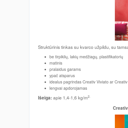
Struktūrinis tinkas su kvarco užpildu, su tam
be tirpiklių, lakių medžiagų, plastifikatorių
matinis
pralaidus garams
ypač atsparus
idealus pagrindas Creativ Viviato ar Creativ 
lengvai apdorojamas
2.
apie 1,4-1,6 kg/m
Išeiga:
Creati