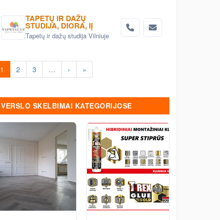
TAPETŲ IR DAŽŲ
STUDIJA, DIORA, IĮ
Tapetų ir dažų studija Vilniuje
1
2
3
…
›
»
VERSLO SKELBIMAI KATEGORIJOSE