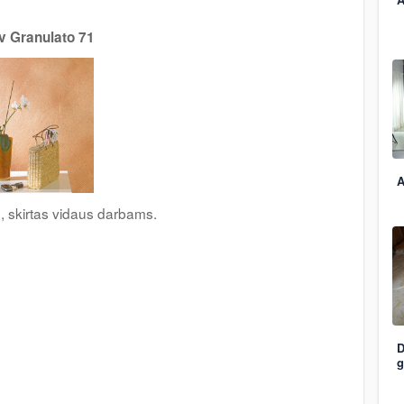
v Granulato 71
A
u, skirtas vidaus darbams.
D
g