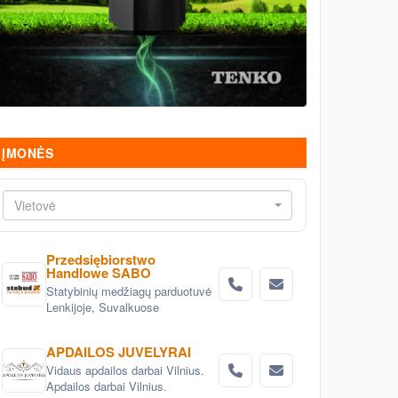
ĮMONĖS
Vietovė
Przedsiębiorstwo
Handlowe SABO
Statybinių medžiagų parduotuvė
Lenkijoje, Suvalkuose
APDAILOS JUVELYRAI
Vidaus apdailos darbai Vilnius.
Apdailos darbai Vilnius.