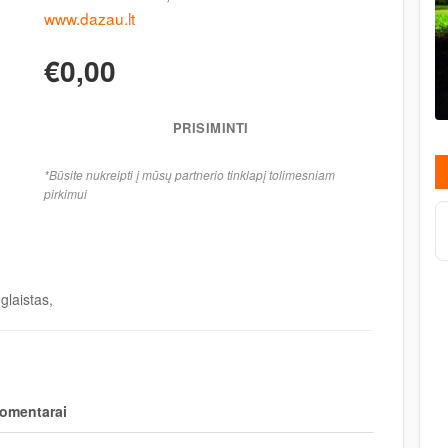
www.dazau.lt
€0,00
PRISIMINTI
*Būsite nukreipti į mūsų partnerio tinklapį tolimesniam
pirkimui
glaistas,
omentarai