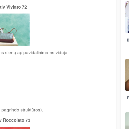
tiv Viviato 72
D
ms sienų apipavidalinimams viduje.
F
pagrindo struktūros).
v Roccolato 73