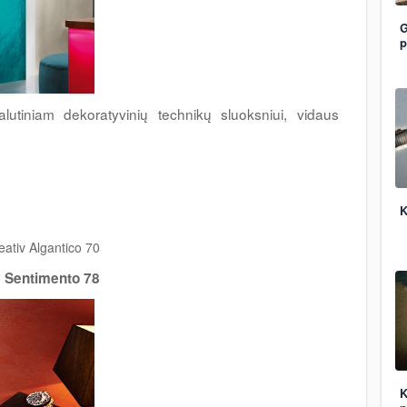
G
p
lutiniam dekoratyvinių technikų sluoksniui, vidaus
K
eativ Algantico 70
v Sentimento 78
K