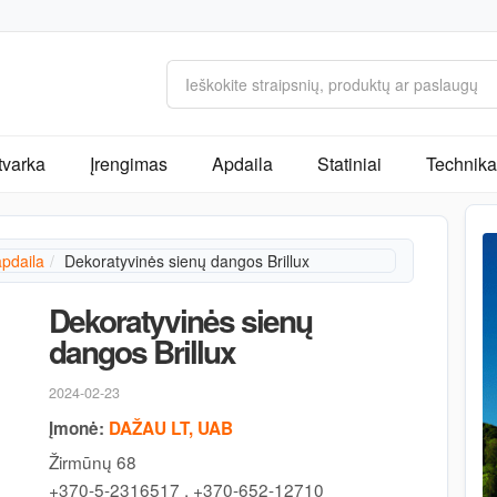
tvarka
Įrengimas
Apdaila
Statiniai
Technika 
apdaila
Dekoratyvinės sienų dangos Brillux
Dekoratyvinės sienų
dangos Brillux
2024-02-23
Įmonė:
DAŽAU LT, UAB
Žirmūnų 68
+370-5-2316517 , +370-652-12710