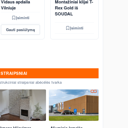
Vidaus apdaila
Montažiniai klijai T-
Vilniuje
Rex Gold iš
SOUDAL
Įsiminti
Įsiminti
Gauti pasiūlymą
STRAIPSNIAI
strukciniai straipsniai abėcėlės tvarka
kmens klijavimas
Aliuminio lamelės