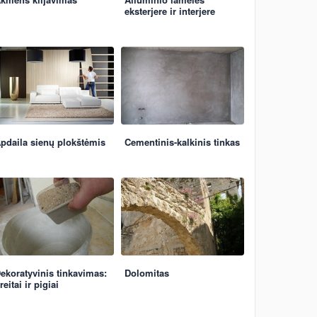
eksterjere ir interjere
pdaila sienų plokštėmis
Cementinis-kalkinis tinkas
ekoratyvinis tinkavimas:
Dolomitas
reitai ir pigiai