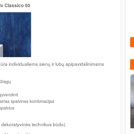
iv Classico 50
ūra individualiems sienų ir lubų apipavidalinimams
džiagų
gyvendinti
airias spalvines kombinacijas
spalvius
 dekoratyvinės technikos būdo).