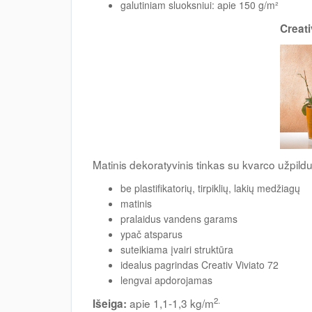
galutiniam sluoksniui: apie 150 g/m²
Creati
Matinis dekoratyvinis tinkas su kvarco užpild
be plastifikatorių, tirpiklių, lakių medžiagų
matinis
pralaidus vandens garams
ypač atsparus
suteikiama įvairi struktūra
idealus pagrindas Creativ Viviato 72
lengvai apdorojamas
2.
apie 1,1-1,3 kg/m
Išeiga: