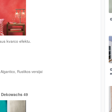
G
saus kvarco efektu.
G
Algantico, Rustikos versijai
m
v Dekowachs 49