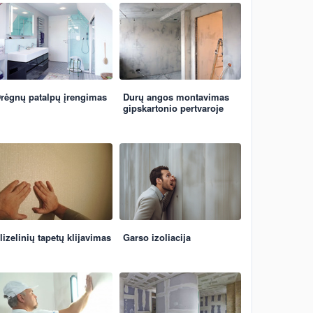
rėgnų patalpų įrengimas
Durų angos montavimas
gipskartonio pertvaroje
lizelinių tapetų klijavimas
Garso izoliacija