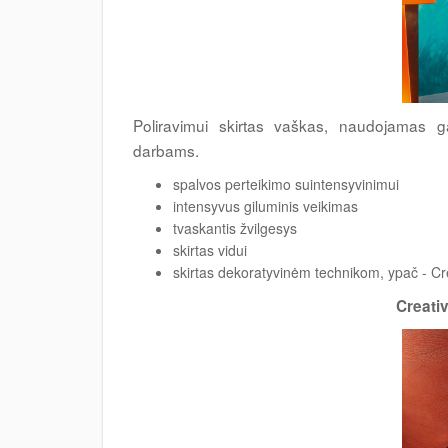
Poliravimui skirtas vaškas, naudojamas ga
darbams.
spalvos perteikimo suintensyvinimui
intensyvus giluminis veikimas
tvaskantis žvilgesys
skirtas vidui
skirtas dekoratyvinėm technikom, ypač - Cr
Creati