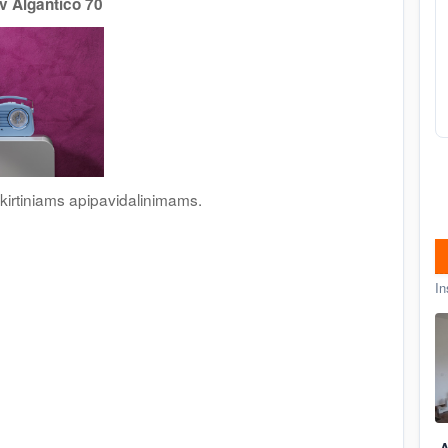
v Algantico 70
skirtiniams apipavidalinimams.
In
A