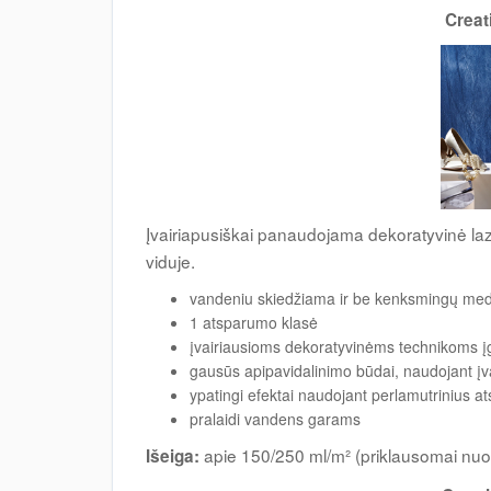
Creat
Įvairiapusiškai panaudojama dekoratyvinė laz
viduje.
vandeniu skiedžiama ir be kenksmingų me
1 atsparumo klasė
įvairiausioms dekoratyvinėms technikoms į
gausūs apipavidalinimo būdai, naudojant įv
ypatingi efektai naudojant perlamutrinius at
pralaidi vandens garams
apie 150/250 ml/m² (priklausomai nuo
Išeiga: