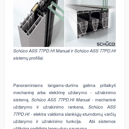
Schüco ASS 77PD.HI Manual ir Schüco ASS 77PD.HI
sistemų profiliai.
Panoraminiams langams-durims galima pritaikyti
mechaninę arba elektrinę uždarymo - užrakinimo
sistemą.
Schüco ASS 77PD.HI Manual -
mechaninė
uždarymo ir užrakinimo rankena,
Schüco ASS
77PD.HI -
elektra valdoma slankiųjų-stumdomų varčių
uždarymo ir užrakinimo funkcija. Abi sistemos
užtikrina padidintą langų-durų saugumą.