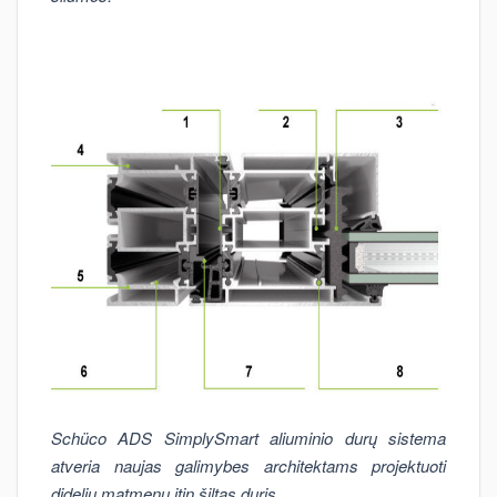
Schüco ADS SimplySmart aliuminio durų sistema
atveria naujas galimybes architektams projektuoti
didelių matmenų itin šiltas duris.