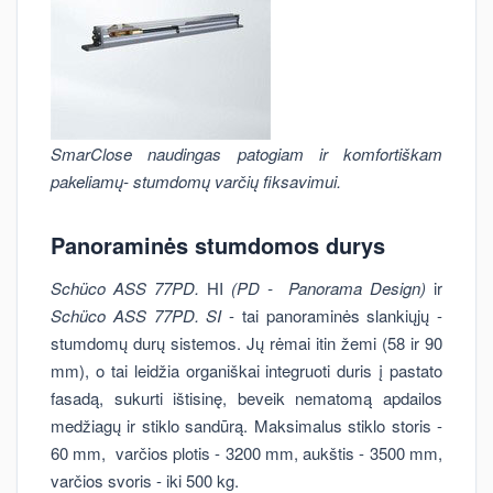
SmarClose naudingas patogiam ir komfortiškam
pakeliamų- stumdomų varčių fiksavimui.
Panoraminės stumdomos durys
Schüco ASS 77PD.
HI
(PD - Panorama Design)
ir
Schüco ASS 77PD. SI
- tai panoraminės slankiųjų -
stumdomų durų sistemos. Jų rėmai itin žemi (58 ir 90
mm), o tai leidžia organiškai integruoti duris į pastato
fasadą, sukurti ištisinę, beveik nematomą apdailos
medžiagų ir stiklo sandūrą. Maksimalus stiklo storis -
60 mm, varčios plotis - 3200 mm, aukštis - 3500 mm,
varčios svoris - iki 500 kg.