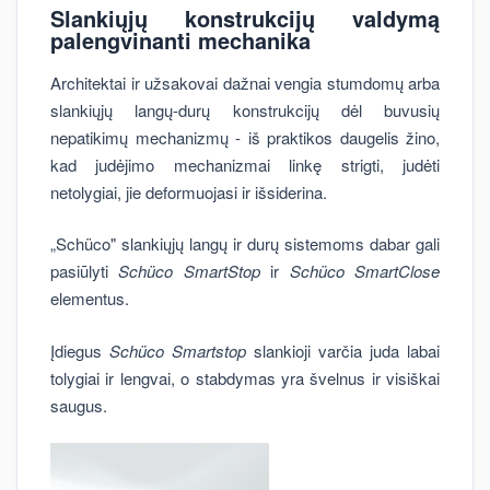
Slankiųjų konstrukcijų valdymą
palengvinanti mechanika
Architektai ir užsakovai dažnai vengia stumdomų arba
slankiųjų langų-durų konstrukcijų dėl buvusių
nepatikimų mechanizmų - iš praktikos daugelis žino,
kad judėjimo mechanizmai linkę strigti, judėti
netolygiai, jie deformuojasi ir išsiderina.
„Schüco" slankiųjų langų ir durų sistemoms dabar gali
pasiūlyti
Schüco SmartStop
ir
Schüco SmartClose
elementus.
Įdiegus
Schüco Smartstop
slankioji varčia juda labai
tolygiai ir lengvai, o stabdymas yra švelnus ir visiškai
saugus.