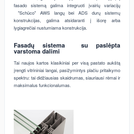
fasado sistemą galima integruoti įvairių variacijų
"Schüco" AWS langų bei ADS durų sistemų
konstrukcijas, galima atsidaranti į išorę arba
lygiagrečiai nustumiama konstrukcija.
Fasadų sistema su paslėpta
varstoma dalimi
Tai naujos kartos klasikiniai per visą pastato aukštą
įrengti vitrininiai langai, pasižymintys plačiu pritaikymo
spektru: tai didžiausias skaidrumas, siauriausi rėmai ir
maksimalus funkcionalumas.