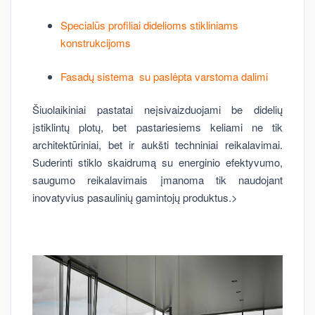
Specialūs profiliai didelioms stikliniams
konstrukcijoms
Fasadų sistema su paslėpta varstoma dalimi
Šiuolaikiniai pastatai neįsivaizduojami be didelių
įstiklintų plotų, bet pastariesiems keliami ne tik
architektūriniai, bet ir aukšti techniniai reikalavimai.
Suderinti stiklo skaidrumą su energinio efektyvumo,
saugumo reikalavimais įmanoma tik naudojant
inovatyvius pasaulinių gamintojų produktus.>