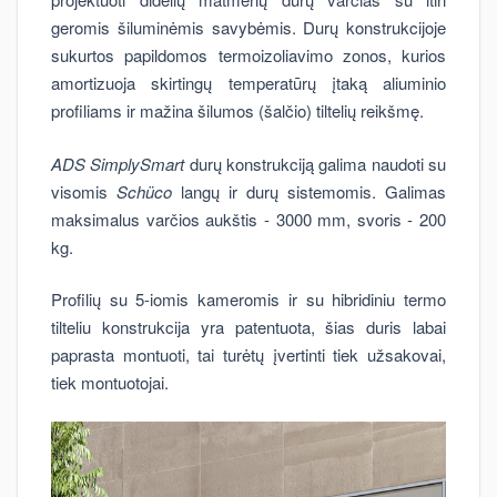
geromis šiluminėmis savybėmis. Durų konstrukcijoje
sukurtos papildomos termoizoliavimo zonos, kurios
amortizuoja skirtingų temperatūrų įtaką aliuminio
profiliams ir mažina šilumos (šalčio) tiltelių reikšmę.
ADS SimplySmart
durų konstrukciją galima naudoti su
visomis
Schüco
langų ir durų sistemomis. Galimas
maksimalus varčios aukštis - 3000 mm, svoris - 200
kg.
Profilių su 5-iomis kameromis ir su hibridiniu termo
tilteliu konstrukcija yra patentuota, šias duris labai
paprasta montuoti, tai turėtų įvertinti tiek užsakovai,
tiek montuotojai.