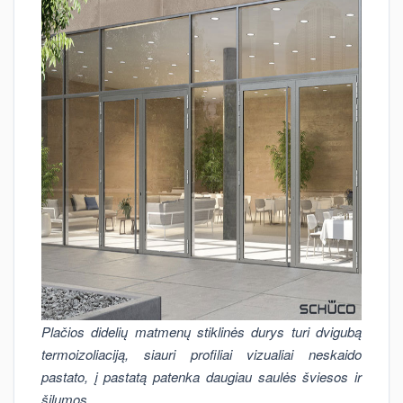
Plačios didelių matmenų stiklinės durys turi dvigubą
termoizoliaciją, siauri profiliai vizualiai neskaido
pastato, į pastatą patenka daugiau saulės šviesos ir
šilumos.