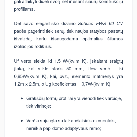
gali atlaikyti didelį svorį net ir esant siaurų konstrukcijų
profiliams.
Dėl savo elegantiško dizaino
Schüco FWS 60 CV
padės pagerinti tiek senų, tiek naujos statybos pastatų
išvaizdą, kartu išsaugodama optimalius šilumos
izoliacijos rodiklius.
Uf vertė siekia iki 1,5 W/(kv.m K), įskaitant sraigtų
įtaką, kai stiklo storis 50 mm, Ucw vertė - iki
0,85W/(kv.m K), kai, pvz., elemento matmenys yra
1,2m x 2,5m, o Ug koeficientas = 0,7W/(kv.m K).
Grakščių formų profiliai yra vienodi tiek varčioje,
tiek vitrinoje;
Varčia sujungta su laikančiaisiais elementais,
nereikia papildomo adaptyvaus rėmo;