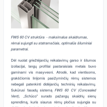
FWS 60 CV struktūra - maksimalus skaidrumas,
rėmai sujungti su statramsčiais, optimalūs šiluminiai
parametrai.
Dėl nuolat griežtėjančių reikalavimų garso ir šilumos
izoliacijai, langų profiliai pastaraisiais metais buvo
gaminami vis masyvesni. Atrodė, kad vientisoms,
grakščiomis linijomis pasižyminčių rėmų sistemos
nebegali patenkinti didėjančių techninių reikalavimų.
Sukūrusi fasadų sistemą
FWS 60 CV (Concealed
Vent),
„Schüco" surado pažangų skaidrių sienų
sprendimą, kuris siaurus rėmų pločius sujungia su