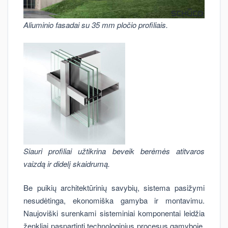
Aliuminio fasadai su 35 mm pločio profiliais.
Siauri profiliai užtikrina beveik berėmės atitvaros
vaizdą ir didelį skaidrumą.
Be puikių architektūrinių savybių, sistema pasižymi
nesudėtinga, ekonomiška gamyba ir montavimu.
Naujoviški surenkami sisteminiai komponentai leidžia
ženkliai paspartinti technologinius procesus gamyboje.