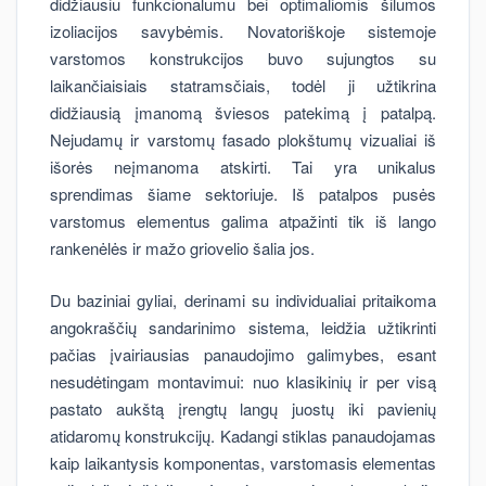
didžiausiu funkcionalumu bei optimaliomis šilumos
izoliacijos savybėmis. Novatoriškoje sistemoje
varstomos konstrukcijos buvo sujungtos su
laikančiaisiais statramsčiais, todėl ji užtikrina
didžiausią įmanomą šviesos patekimą į patalpą.
Nejudamų ir varstomų fasado plokštumų vizualiai iš
išorės neįmanoma atskirti. Tai yra unikalus
sprendimas šiame sektoriuje. Iš patalpos pusės
varstomus elementus galima atpažinti tik iš lango
rankenėlės ir mažo griovelio šalia jos.
Du baziniai gyliai, derinami su individualiai pritaikoma
angokraščių sandarinimo sistema, leidžia užtikrinti
pačias įvairiausias panaudojimo galimybes, esant
nesudėtingam montavimui: nuo klasikinių ir per visą
pastato aukštą įrengtų langų juostų iki pavienių
atidaromų konstrukcijų. Kadangi stiklas panaudojamas
kaip laikantysis komponentas, varstomasis elementas