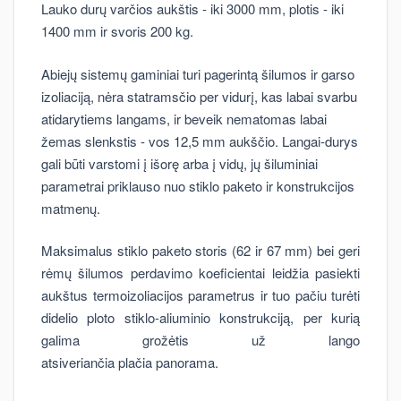
Lauko durų varčios aukštis - iki 3000 mm, plotis - iki
1400 mm ir svoris 200 kg.
Abiejų sistemų gaminiai turi pagerintą šilumos ir garso
izoliaciją, nėra statramsčio per vidurį, kas labai svarbu
atidarytiems langams, ir beveik nematomas labai
žemas slenkstis - vos 12,5 mm aukščio. Langai-durys
gali būti varstomi į išorę arba į vidų, jų šiluminiai
parametrai priklauso nuo stiklo paketo ir konstrukcijos
matmenų.
Maksimalus stiklo paketo storis (62 ir 67 mm) bei geri
rėmų šilumos perdavimo koeficientai leidžia pasiekti
aukštus termoizoliacijos parametrus ir tuo pačiu turėti
didelio ploto stiklo-aliuminio konstrukciją, per kurią
galima grožėtis už lango
atsiveriančia plačia panorama.