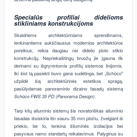
Specialūs profiliai didelioms
stikliniams konstrukcijoms
Skaidriems architektūriniams sprendimams,
tenkinantiems aukščiausius modernios architektūros
poreikius, reikia daugiau nei didelio ploto stiklo
konstrukcijų. Nepriekaištingų bruožų jie įgauna tik
derinami su išgrynintomis profilių sistemos linijomis.
Iki šiol tą pasiekti buvo gana sudėtinga, bet „Schüco"
užpildė šią architektūrinės estetikos spragą,
pasiūlydamas panoraminio dizaino fasadų sistemą
Schüco FWS 35 PD (Panorama Design).
Tarp kitų aliuminio sistemų šis novatoriškas aliuminio
fasadas išsiskiria itin siauru 35 mm pločiu, žvelgiant iš
priekio, be to, tenkina šiluminės izoliacijos bei
pasyvaus namo standartų reikalavimus. Palyginus su