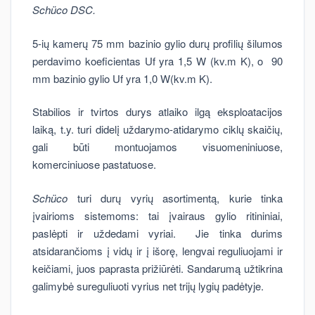
Schüco
DSC.
5-ių kamerų 75 mm bazinio gylio durų profilių šilumos
perdavimo koeficientas Uf yra 1,5 W (kv.m K), o 90
mm bazinio gylio Uf yra 1,0 W(kv.m K).
Stabilios ir tvirtos durys atlaiko ilgą eksploatacijos
laiką, t.y. turi didelį uždarymo-atidarymo ciklų skaičių,
gali būti montuojamos visuomeniniuose,
komerciniuose pastatuose.
Schüco
turi durų vyrių asortimentą, kurie tinka
įvairioms sistemoms: tai įvairaus gylio ritininiai,
paslėpti ir uždedami vyriai. Jie tinka durims
atsidarančioms į vidų ir į išorę, lengvai reguliuojami ir
keičiami, juos paprasta prižiūrėti. Sandarumą užtikrina
galimybė sureguliuoti vyrius net trijų lygių padėtyje.