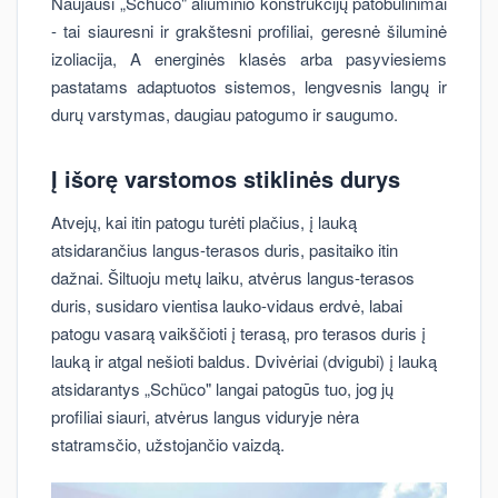
Naujausi „Schüco" aliuminio konstrukcijų patobulinimai
- tai siauresni ir grakštesni profiliai, geresnė šiluminė
izoliacija, A energinės klasės arba pasyviesiems
pastatams adaptuotos sistemos, lengvesnis langų ir
durų varstymas, daugiau patogumo ir saugumo.
Į išorę varstomos stiklinės durys
Atvejų, kai itin patogu turėti plačius, į lauką
atsidarančius langus-terasos duris, pasitaiko itin
dažnai. Šiltuoju metų laiku, atvėrus langus-terasos
duris, susidaro vientisa lauko-vidaus erdvė, labai
patogu vasarą vaikščioti į terasą, pro terasos duris į
lauką ir atgal nešioti baldus. Dvivėriai (dvigubi) į lauką
atsidarantys „Schüco" langai patogūs tuo, jog jų
profiliai siauri, atvėrus langus viduryje nėra
statramsčio, užstojančio vaizdą.