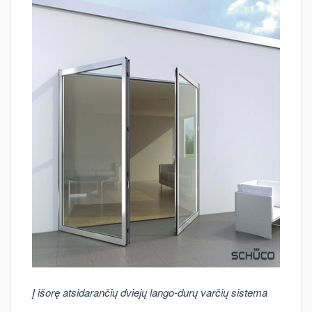
Į išorę atsidarančių dviejų lango-durų varčių sistema