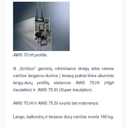
AWS 70.HI profilis.
Iš „Schüco" gaminių vitrininiams dviejų arba vienos
varčios langams-durims į terasą puikiai tinka aliuminio
langų-durų profilių sistemos AWS 70.HI
(High
Insulation)
ir AWS 75.SI
(Super Insulation).
AWS 70.HI ir AWS 75.SI svoris bei matmenys:
Lango, balkoninų ir terasos durų varčios svoris 160 kg.