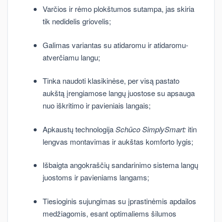
Varčios ir rėmo plokštumos sutampa, jas skiria
tik nedidelis griovelis;
Galimas variantas su atidaromu ir atidaromu-
atverčiamu langu;
Tinka naudoti klasikinėse, per visą pastato
aukštą įrengiamose langų juostose su apsauga
nuo iškritimo ir pavieniais langais;
Apkaustų technologija
Schüco SimplySmart:
itin
lengvas montavimas ir aukštas komforto lygis;
Išbaigta angokraščių sandarinimo sistema langų
juostoms ir pavieniams langams;
Tiesioginis sujungimas su įprastinėmis apdailos
medžiagomis, esant optimaliems šilumos