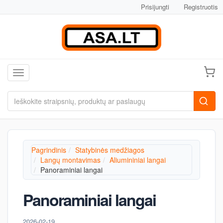
Prisijungti
Registruotis
Toggle navigation
Pagrindinis
Statybinės medžiagos
Langų montavimas
Aliumininiai langai
Panoraminiai langai
Panoraminiai langai
2026-02-19