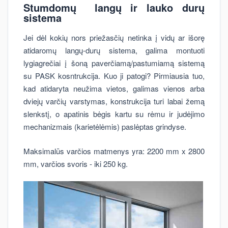
Stumdomų langų ir lauko durų
sistema
Jei dėl kokių nors priežasčių netinka į vidų ar išorę
atidaromų langų-durų sistema, galima montuoti
lygiagrečiai į šoną paverčiamą/pastumiamą sistemą
su PASK kosntrukcija. Kuo ji patogi? Pirmiausia tuo,
kad atidaryta neužima vietos, galimas vienos arba
dviejų varčių varstymas, konstrukcija turi labai žemą
slenkstį, o apatinis bėgis kartu su rėmu ir judėjimo
mechanizmais (karietėlėmis) paslėptas grindyse.
Maksimalūs varčios matmenys yra: 2200 mm x 2800
mm, varčios svoris - iki 250 kg.