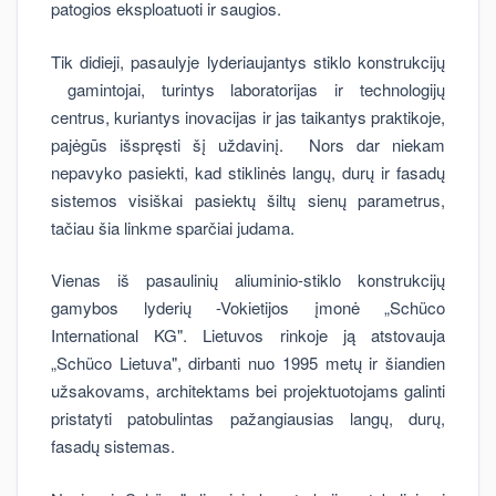
patogios eksploatuoti ir saugios.
Tik didieji, pasaulyje lyderiaujantys stiklo konstrukcijų
gamintojai, turintys laboratorijas ir technologijų
centrus, kuriantys inovacijas ir jas taikantys praktikoje,
pajėgūs išspręsti šį uždavinį. Nors dar niekam
nepavyko pasiekti, kad stiklinės langų, durų ir fasadų
sistemos visiškai pasiektų šiltų sienų parametrus,
tačiau šia linkme sparčiai judama.
Vienas iš pasaulinių aliuminio-stiklo konstrukcijų
gamybos lyderių -Vokietijos įmonė „Schüco
International KG". Lietuvos rinkoje ją atstovauja
„Schüco Lietuva", dirbanti nuo 1995 metų ir šiandien
užsakovams, architektams bei projektuotojams galinti
pristatyti patobulintas pažangiausias langų, durų,
fasadų sistemas.