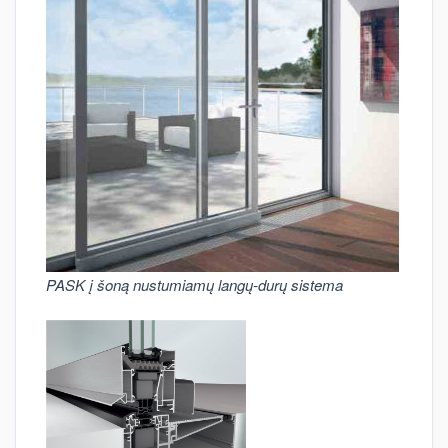
PASK į šoną nustumiamų langų-durų sistema