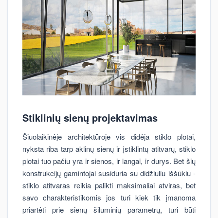
Stiklinių sienų projektavimas
Šiuolaikinėje architektūroje vis didėja stiklo plotai,
nyksta riba tarp aklinų sienų ir įstiklintų atitvarų, stiklo
plotai tuo pačiu yra ir sienos, ir langai, ir durys. Bet šių
konstrukcijų gamintojai susiduria su didžiuliu iššūkiu -
stiklo atitvaras reikia palikti maksimaliai atviras, bet
savo charakteristikomis jos turi kiek tik įmanoma
priartėti prie sienų šiluminių parametrų, turi būti