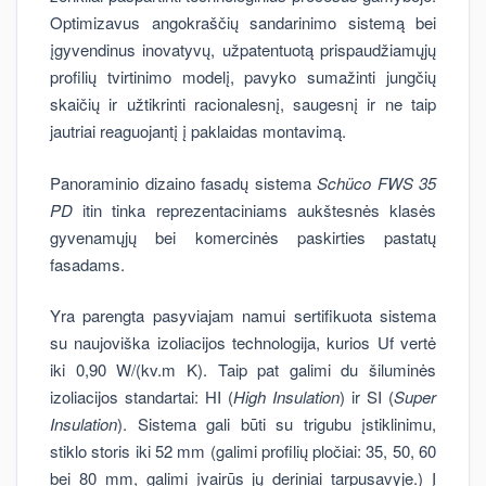
Optimizavus angokraščių sandarinimo sistemą bei
įgyvendinus inovatyvų, užpatentuotą prispaudžiamųjų
profilių tvirtinimo modelį, pavyko sumažinti jungčių
skaičių ir užtikrinti racionalesnį, saugesnį ir ne taip
jautriai reaguojantį į paklaidas montavimą.
Panoraminio dizaino fasadų sistema
Schüco FWS 35
PD
itin tinka reprezentaciniams aukštesnės klasės
gyvenamųjų bei komercinės paskirties pastatų
fasadams.
Yra parengta pasyviajam namui sertifikuota sistema
su naujoviška izoliacijos technologija, kurios Uf vertė
iki 0,90 W/(kv.m K). Taip pat galimi du šiluminės
izoliacijos standartai: HI (
High Insulation
) ir SI (
Super
Insulation
). Sistema gali būti su trigubu įstiklinimu,
stiklo storis iki 52 mm (galimi profilių pločiai: 35, 50, 60
bei 80 mm, galimi įvairūs jų deriniai tarpusavyje.) Į