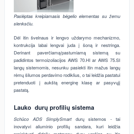
Paslėptas kreipiamasis bėgelio elementas su žemu
slenksčiu.
Dėl itin švelnaus ir lengvo uždarymo mechanizmo,
kontrukcija labai lengvai juda į šoną ir nestringa.
Derinant paverčiamą/pastumiamą sistemą su
padidintos termoizoliacijos AWS 70.HI ar AWS 75.SI
langų sistemomis, nesunku pasiekti itin mažus langų
rėmų šilumos perdavimo rodiklius, o tai leidžia pastatui
pretenduoti į aukštą energinę klasę ar pasyvųjį
pastatą.
Lauko durų profilių sistema
Schüco
ADS SimplySmart
durų sistemos - tai
inovatyvi aliuminio profilių sandara, kuri leidžia
projektuoti didelių matmenų durų varčias su itin