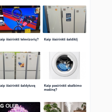
aip išsirinkti televizorių?
Kaip išsirinkti šaldiklį
aip išsirinkti šaldytuvą
Kaip pasirinkti skalbimo
mašiną?