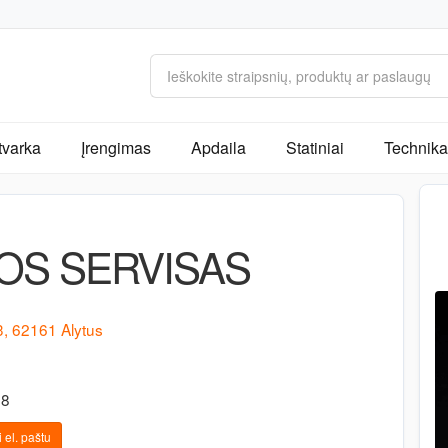
tvarka
Įrengimas
Apdaila
Statiniai
Technika 
OS SERVISAS
3, 62161 Alytus
08
 el. paštu