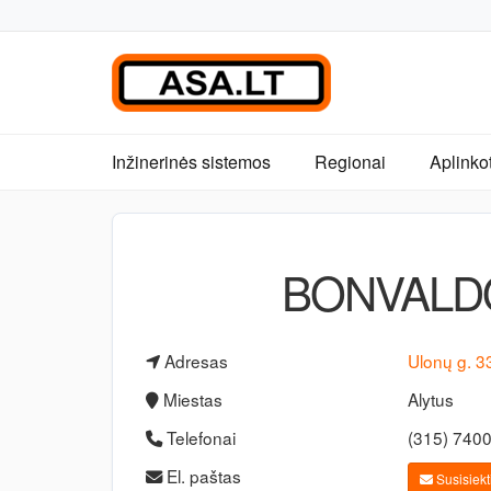
Inžinerinės sistemos
Regionai
Aplinko
BONVALD
Adresas
Ulonų g. 3
Miestas
Alytus
Telefonai
(315) 740
El. paštas
Susisiekti