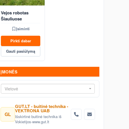
Vejos robotas
Šiauliuose
Įsiminti
Pirkti dabar
Gauti pasiūlymą
ĮMONĖS
Vietovė
GUT.LT - buitinė technika -
VEKTRONA UAB
GL
Išskirtinė buitinė technika iš
Vokietijos-www.gut.lt