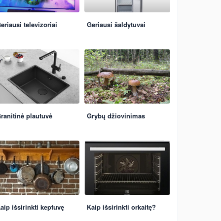
eriausi televizoriai
Geriausi šaldytuvai
ranitinė plautuvė
Grybų džiovinimas
aip išsirinkti keptuvę
Kaip išsirinkti orkaitę?