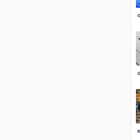
G
G
K