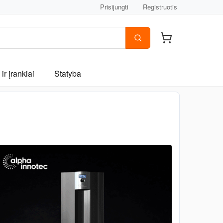
Prisijungti
Registruotis
ir įrankiai
Statyba