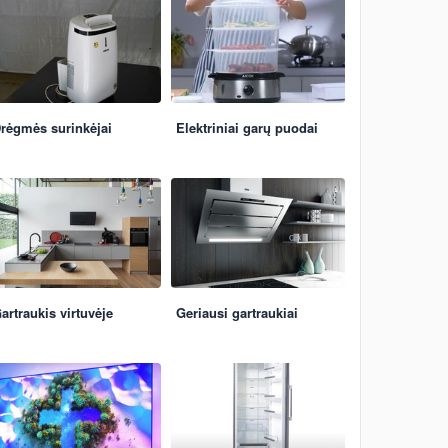
rėgmės surinkėjai
Elektriniai garų puodai
artraukis virtuvėje
Geriausi gartraukiai