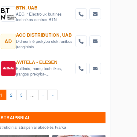
BTN, UAB
AEG ir Electrolux buitinės
technikos centras BTN
ACC DISTRIBUTION, UAB
AD
Didmeninė prekyba elektronikos
įrenginiais.
AVITELA - ELESEN
Buitinės, namų technikos,
įrangos prekyba-
ELEKTROMARKT centruose
Lietuvoje arba internetu
1
2
3
…
›
»
STRAIPSNIAI
strukciniai straipsniai abėcėlės tvarka