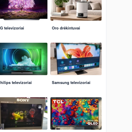
G televizoriai
Oro drėkintuvai
hilips televizoriai
Samsung televizoriai