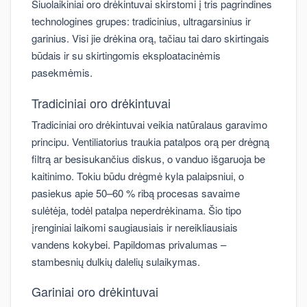
Šiuolaikiniai oro drėkintuvai skirstomi į tris pagrindines
technologines grupes: tradicinius, ultragarsinius ir
garinius. Visi jie drėkina orą, tačiau tai daro skirtingais
būdais ir su skirtingomis eksploatacinėmis
pasekmėmis.
Tradiciniai oro drėkintuvai
Tradiciniai oro drėkintuvai veikia natūralaus garavimo
principu. Ventiliatorius traukia patalpos orą per drėgną
filtrą ar besisukančius diskus, o vanduo išgaruoja be
kaitinimo. Tokiu būdu drėgmė kyla palaipsniui, o
pasiekus apie 50–60 % ribą procesas savaime
sulėtėja, todėl patalpa neperdrėkinama. Šio tipo
įrenginiai laikomi saugiausiais ir nereikliausiais
vandens kokybei. Papildomas privalumas –
stambesnių dulkių dalelių sulaikymas.
Gariniai oro drėkintuvai