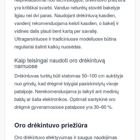
yra kritiškai svarbi. Vanduo neturėtų stovėti bakelyje
ilgiau nei dvi paras. Naudojant drėkintuvą kasdien,
vandenį rekomenduojama keisti kasdien, o bakelį ir
vidines dalis plauti bent kartą per savaitę.
Ultragarsiniuose ir tradiciniuose modeliuose būtina
reguliariai šalinti kalkių nuosėdas.
Kaip teisingai naudoti oro drėkintuvą
namuose
Drėkintuvas turėtų būti statomas 50–100 cm aukštyje
nuo grindų, kad drėgmė tolygiai pasiskirstytų visoje
patalpoje. Nerekomenduojama jo laikyti ant medinių
baldų ar šalia elektronikos. Optimali santykinė oro
drėgmė gyvenamosiose patalpose yra 30–60 %.
Oro drėkintuvo priežiūra
Oro drėkintuvo efektyvumas ir saugus naudojimas