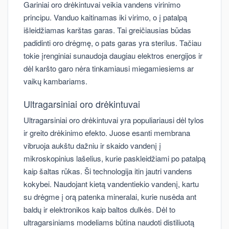
Gariniai oro drėkintuvai veikia vandens virinimo
principu. Vanduo kaitinamas iki virimo, o į patalpą
išleidžiamas karštas garas. Tai greičiausias būdas
padidinti oro drėgmę, o pats garas yra sterilus. Tačiau
tokie įrenginiai sunaudoja daugiau elektros energijos ir
dėl karšto garo nėra tinkamiausi miegamiesiems ar
vaikų kambariams.
Ultragarsiniai oro drėkintuvai
Ultragarsiniai oro drėkintuvai yra populiariausi dėl tylos
ir greito drėkinimo efekto. Juose esanti membrana
vibruoja aukštu dažniu ir skaido vandenį į
mikroskopinius lašelius, kurie paskleidžiami po patalpą
kaip šaltas rūkas. Ši technologija itin jautri vandens
kokybei. Naudojant kietą vandentiekio vandenį, kartu
su drėgme į orą patenka mineralai, kurie nusėda ant
baldų ir elektronikos kaip baltos dulkės. Dėl to
ultragarsiniams modeliams būtina naudoti distiliuotą