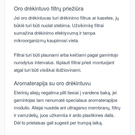
Oro drėkintuvo filtrų priežiūra
Jei oro drėkintuvas turi drėkinimo filtrus ar kasetes, jų
būklė turi būti nuolat stebima. Užsikimšę filtrai
sumažina drėkinimo efektyvumą ir tampa
mikroorganizmų kaupimosi vieta.
Filtrai turi būti plaunami arba keičiami pagal gamintojo
nurodytus intervalus. Išplauti filtrai prieš montuojant
atgal turi būti visiškai išdžiovinami.
Aromaterapija su oro drėkintuvu
Eterinių aliejų negalima pilti tiesiai į vandens baką, jei
gamintojas tam nenumatė specialaus aromaterapijos
modulio. Aliejai nusėda ant ultragarso membranų, filtrų
ir vamzdelių, juos užkemša ir ardo plastikines dalis.
Dėl to prietaisas gali sugesti per trumpą laiką.