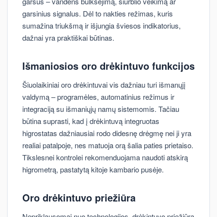
garsus – vandens bulksėjimą, siurblio veikimą ar
garsinius signalus. Dėl to nakties režimas, kuris
sumažina triukšmą ir išjungia šviesos indikatorius,
dažnai yra praktiškai būtinas.
Išmaniosios oro drėkintuvo funkcijos
Šiuolaikiniai oro drėkintuvai vis dažniau turi išmanųjį
valdymą – programėles, automatinius režimus ir
integraciją su išmaniųjų namų sistemomis. Tačiau
būtina suprasti, kad į drėkintuvą integruotas
higrostatas dažniausiai rodo didesnę drėgmę nei ji yra
realiai patalpoje, nes matuoja orą šalia paties prietaiso.
Tikslesnei kontrolei rekomenduojama naudoti atskirą
higrometrą, pastatytą kitoje kambario pusėje.
Oro drėkintuvo priežiūra
Nepriklausomai nuo technologijos, drėkintuvo priežiūra