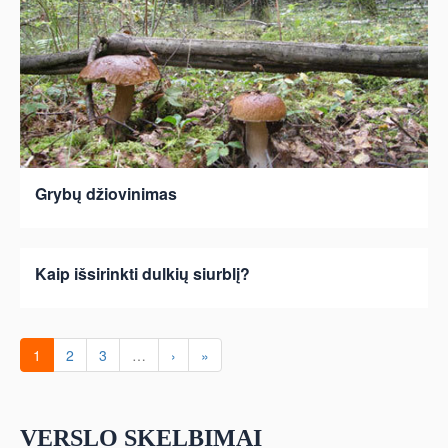
Grybų džiovinimas
Kaip išsirinkti dulkių siurblį?
1
2
3
…
›
»
VERSLO SKELBIMAI