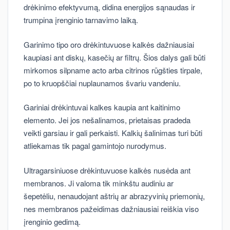
drėkinimo efektyvumą, didina energijos sąnaudas ir
trumpina įrenginio tarnavimo laiką.
Garinimo tipo oro drėkintuvuose kalkės dažniausiai
kaupiasi ant diskų, kasečių ar filtrų. Šios dalys gali būti
mirkomos silpname acto arba citrinos rūgšties tirpale,
po to kruopščiai nuplaunamos švariu vandeniu.
Gariniai drėkintuvai kalkes kaupia ant kaitinimo
elemento. Jei jos nešalinamos, prietaisas pradeda
veikti garsiau ir gali perkaisti. Kalkių šalinimas turi būti
atliekamas tik pagal gamintojo nurodymus.
Ultragarsiniuose drėkintuvuose kalkės nusėda ant
membranos. Ji valoma tik minkštu audiniu ar
šepetėliu, nenaudojant aštrių ar abrazyvinių priemonių,
nes membranos pažeidimas dažniausiai reiškia viso
įrenginio gedimą.