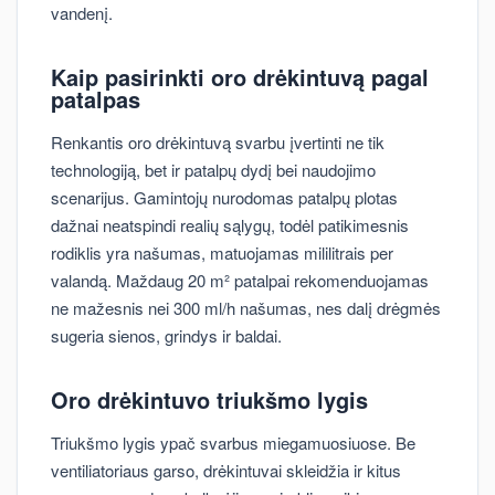
vandenį.
Kaip pasirinkti oro drėkintuvą pagal
patalpas
Renkantis oro drėkintuvą svarbu įvertinti ne tik
technologiją, bet ir patalpų dydį bei naudojimo
scenarijus. Gamintojų nurodomas patalpų plotas
dažnai neatspindi realių sąlygų, todėl patikimesnis
rodiklis yra našumas, matuojamas mililitrais per
valandą. Maždaug 20 m² patalpai rekomenduojamas
ne mažesnis nei 300 ml/h našumas, nes dalį drėgmės
sugeria sienos, grindys ir baldai.
Oro drėkintuvo triukšmo lygis
Triukšmo lygis ypač svarbus miegamuosiuose. Be
ventiliatoriaus garso, drėkintuvai skleidžia ir kitus