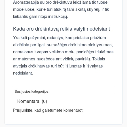
Aromaterapija su oro drėkintuvu leidžiama tik tuose
modeliuose, kurie turi atskirą tam skirtą skyrelį, ir tik
laikantis gamintojo instrukcijų.
Kada oro drėkintuvą reikia valyti nedelsiant
Yra keli požymiai, rodantys, kad prietaiso priežiūra
atidėliota per ilgai: sumažėjęs drėkinimo efektyvumas,
nemalonus kvapas veikimo metu, padidėjęs triukšmas
ar matomos nuosėdos ant vidinių paviršių. Tokiais
atvejais drėkintuvas turi būti išjungtas ir išvalytas
nedelsiant.
Susijusios kategorijos:
Komentarai (0)
Prisijunkite, kad galėtumėte komentuoti