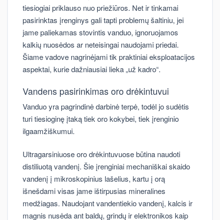
tiesiogiai priklauso nuo priežiūros. Net ir tinkamai
pasirinktas įrenginys gali tapti problemų šaltiniu, jei
jame paliekamas stovintis vanduo, ignoruojamos
kalkių nuosėdos ar neteisingai naudojami priedai.
Šiame vadove nagrinėjami tik praktiniai eksploatacijos
aspektai, kurie dažniausiai lieka „už kadro“.
Vandens pasirinkimas oro drėkintuvui
Vanduo yra pagrindinė darbinė terpė, todėl jo sudėtis
turi tiesioginę įtaką tiek oro kokybei, tiek įrenginio
ilgaamžiškumui.
Ultragarsiniuose oro drėkintuvuose būtina naudoti
distiliuotą vandenį. Šie įrenginiai mechaniškai skaido
vandenį į mikroskopinius lašelius, kartu į orą
išnešdami visas jame ištirpusias mineralines
medžiagas. Naudojant vandentiekio vandenį, kalcis ir
magnis nusėda ant baldų, grindų ir elektronikos kaip