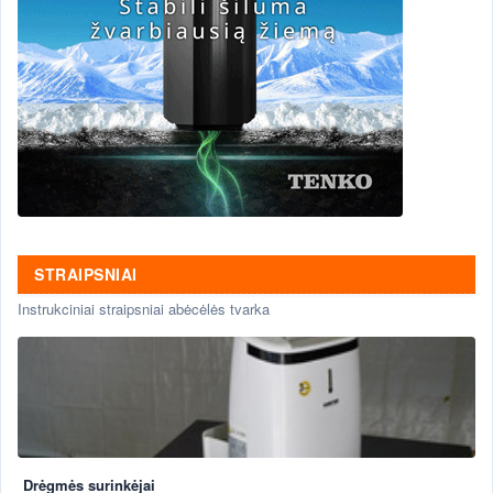
STRAIPSNIAI
Instrukciniai straipsniai abėcėlės tvarka
Drėgmės surinkėjai