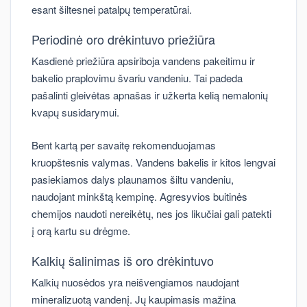
esant šiltesnei patalpų temperatūrai.
Periodinė oro drėkintuvo priežiūra
Kasdienė priežiūra apsiriboja vandens pakeitimu ir
bakelio praplovimu švariu vandeniu. Tai padeda
pašalinti gleivėtas apnašas ir užkerta kelią nemalonių
kvapų susidarymui.
Bent kartą per savaitę rekomenduojamas
kruopštesnis valymas. Vandens bakelis ir kitos lengvai
pasiekiamos dalys plaunamos šiltu vandeniu,
naudojant minkštą kempinę. Agresyvios buitinės
chemijos naudoti nereikėtų, nes jos likučiai gali patekti
į orą kartu su drėgme.
Kalkių šalinimas iš oro drėkintuvo
Kalkių nuosėdos yra neišvengiamos naudojant
mineralizuotą vandenį. Jų kaupimasis mažina