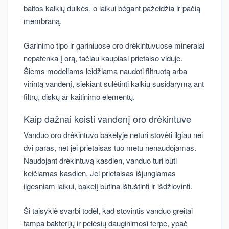
baltos kalkių dulkės, o laikui bėgant pažeidžia ir pačią
membraną.
Garinimo tipo ir gariniuose oro drėkintuvuose mineralai
nepatenka į orą, tačiau kaupiasi prietaiso viduje.
Šiems modeliams leidžiama naudoti filtruotą arba
virintą vandenį, siekiant sulėtinti kalkių susidarymą ant
filtrų, diskų ar kaitinimo elementų.
Kaip dažnai keisti vandenį oro drėkintuve
Vanduo oro drėkintuvo bakelyje neturi stovėti ilgiau nei
dvi paras, net jei prietaisas tuo metu nenaudojamas.
Naudojant drėkintuvą kasdien, vanduo turi būti
keičiamas kasdien. Jei prietaisas išjungiamas
ilgesniam laikui, bakelį būtina ištuštinti ir išdžiovinti.
Ši taisyklė svarbi todėl, kad stovintis vanduo greitai
tampa bakterijų ir pelėsių dauginimosi terpe, ypač