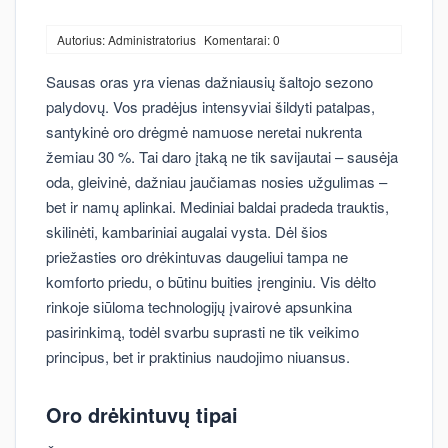
Autorius: Administratorius
Komentarai: 0
Sausas oras yra vienas dažniausių šaltojo sezono
palydovų. Vos pradėjus intensyviai šildyti patalpas,
santykinė oro drėgmė namuose neretai nukrenta
žemiau 30 %. Tai daro įtaką ne tik savijautai – sausėja
oda, gleivinė, dažniau jaučiamas nosies užgulimas –
bet ir namų aplinkai. Mediniai baldai pradeda trauktis,
skilinėti, kambariniai augalai vysta. Dėl šios
priežasties oro drėkintuvas daugeliui tampa ne
komforto priedu, o būtinu buities įrenginiu. Vis dėlto
rinkoje siūloma technologijų įvairovė apsunkina
pasirinkimą, todėl svarbu suprasti ne tik veikimo
principus, bet ir praktinius naudojimo niuansus.
Oro drėkintuvų tipai