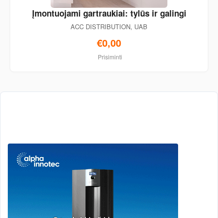
Įmontuojami gartraukiai: tylūs ir galingi
ACC DISTRIBUTION, UAB
€0,00
Prisiminti