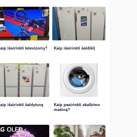
aip išsirinkti televizorių?
Kaip išsirinkti šaldiklį
aip išsirinkti šaldytuvą
Kaip pasirinkti skalbimo
mašiną?