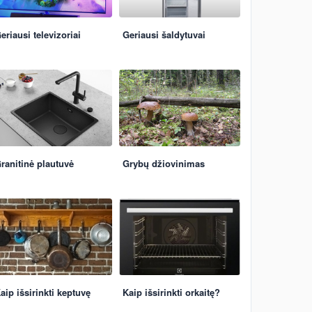
eriausi televizoriai
Geriausi šaldytuvai
ranitinė plautuvė
Grybų džiovinimas
aip išsirinkti keptuvę
Kaip išsirinkti orkaitę?