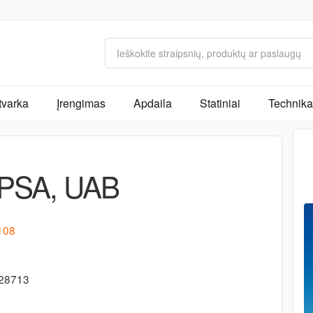
tvarka
Įrengimas
Apdaila
Statiniai
Technika 
PSA, UAB
 108
728713