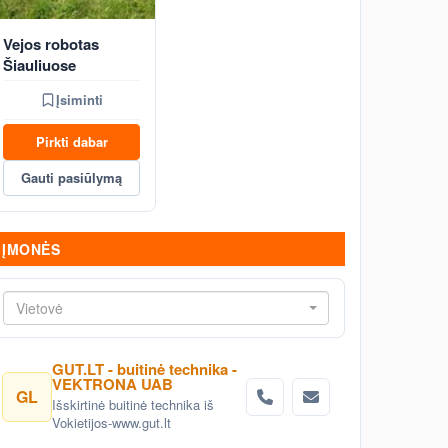
Vejos robotas
Šiauliuose
Įsiminti
Pirkti dabar
Gauti pasiūlymą
ĮMONĖS
Vietovė
GUT.LT - buitinė technika -
VEKTRONA UAB
GL
Išskirtinė buitinė technika iš
Vokietijos-www.gut.lt