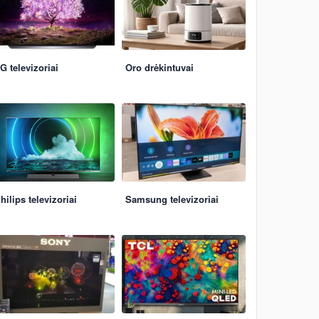
G televizoriai
Oro drėkintuvai
hilips televizoriai
Samsung televizoriai