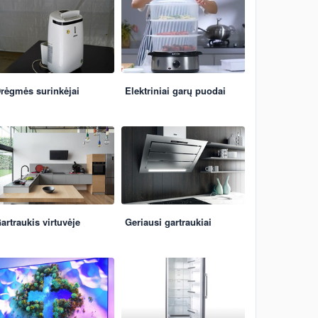
rėgmės surinkėjai
Elektriniai garų puodai
artraukis virtuvėje
Geriausi gartraukiai