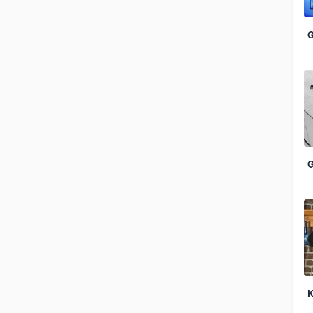
G
G
K