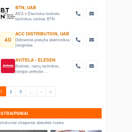
BTN, UAB
AEG ir Electrolux buitinės
technikos centras BTN
ACC DISTRIBUTION, UAB
AD
Didmeninė prekyba elektronikos
įrenginiais.
AVITELA - ELESEN
Buitinės, namų technikos,
įrangos prekyba-
ELEKTROMARKT centruose
Lietuvoje arba internetu
1
2
3
…
›
»
STRAIPSNIAI
strukciniai straipsniai abėcėlės tvarka