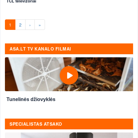
TCL televizoriai
1
2
›
»
ASA.LT TV KANALO FILMAI
Tunelinės džiovyklės
SPECIALISTAS ATSAKO