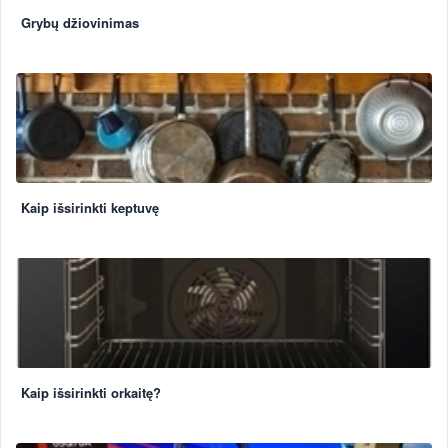
Grybų džiovinimas
Kaip išsirinkti keptuvę
Kaip išsirinkti orkaitę?