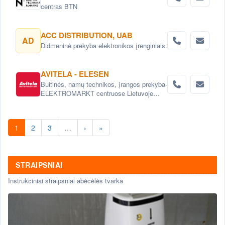
centras BTN
ACC DISTRIBUTION, UAB
AD
Didmeninė prekyba elektronikos įrenginiais.
AVITELA - ELESEN
Buitinės, namų technikos, įrangos prekyba-
ELEKTROMARKT centruose Lietuvoje
arba internetu
1
2
3
…
›
»
STRAIPSNIAI
Instrukciniai straipsniai abėcėlės tvarka