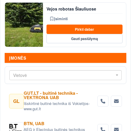
Vejos robotas Šiauliuose
Įsiminti
Pirkti dabar
Gauti pasiūlymą
ĮMONĖS
Vietovė
GUT.LT - buitinė technika -
VEKTRONA UAB
GL
Išskirtinė buitinė technika iš Vokietijos-
www.gut.lt
BTN, UAB
AEG ir Electrolux buitinės technikos