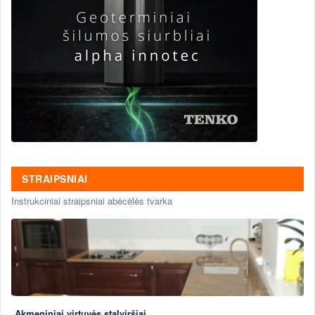
STRAIPSNIAI
Instrukciniai straipsniai abėcėlės tvarka
Akmeniniai virtuvės stalviršiai