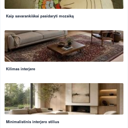
Kaip savarankiškai pasidaryti mozaiką
Kilimas interjere
Minimalistinis interjero stilius