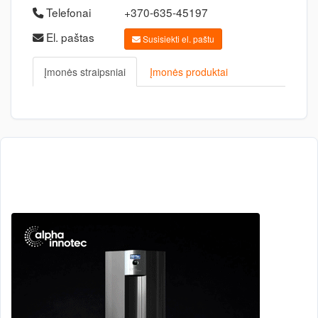
Telefonai
+370-635-45197
El. paštas
Susisiekti el. paštu
Įmonės straipsniai
Įmonės produktai