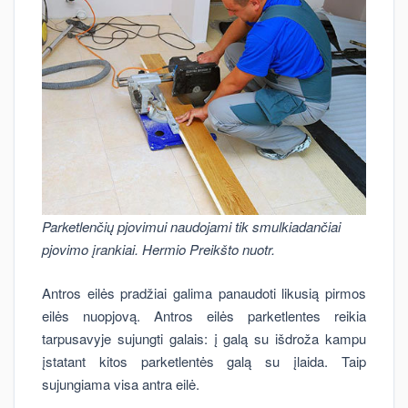
Parketlenčių pjovimui naudojami tik smulkiadančiai
pjovimo įrankiai. Hermio Preikšto nuotr.
Antros eilės pradžiai galima panaudoti likusią pirmos
eilės nuopjovą. Antros eilės parketlentes reikia
tarpusavyje sujungti galais: į galą su išdroža kampu
įstatant kitos parketlentės galą su įlaida. Taip
sujungiama visa antra eilė.