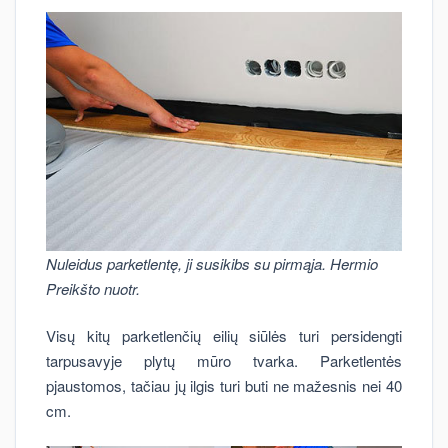
Nuleidus parketlentę, ji susikibs su pirmąja. Hermio
Preikšto nuotr.
Visų kitų parketlenčių eilių siūlės turi persidengti
tarpusavyje plytų mūro tvarka. Parketlentės
pjaustomos, tačiau jų ilgis turi buti ne mažesnis nei 40
cm.