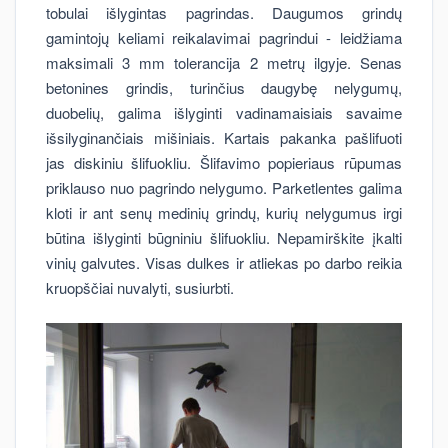
tobulai išlygintas pagrindas. Daugumos grindų
gamintojų keliami reikalavimai pagrindui - leidžiama
maksimali 3 mm tolerancija 2 metrų ilgyje. Senas
betonines grindis, turinčius daugybę nelygumų,
duobelių, galima išlyginti vadinamaisiais savaime
išsilyginančiais mišiniais. Kartais pakanka pašlifuoti
jas diskiniu šlifuokliu. Šlifavimo popieriaus rūpumas
priklauso nuo pagrindo nelygumo. Parketlentes galima
kloti ir ant senų medinių grindų, kurių nelygumus irgi
būtina išlyginti būgniniu šlifuokliu. Nepamirškite įkalti
vinių galvutes. Visas dulkes ir atliekas po darbo reikia
kruopščiai nuvalyti, susiurbti.