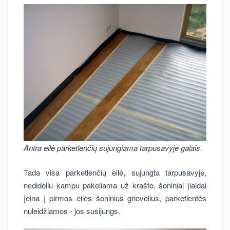
Antra eilė parketlenčių sujungiama tarpusavyje galais.
Tada visa parketlenčių eilė, sujungta tarpusavyje,
nedideliu kampu pakeliama už krašto, šoniniai įlaidai
įeina į pirmos eilės šoninius griovelius, parketlentės
nuleidžiamos - jos susijungs.