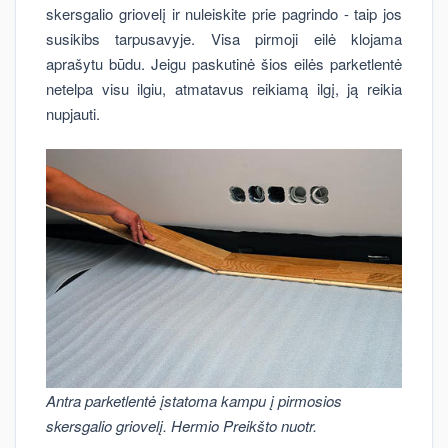
skersgalio griovelį ir nuleiskite prie pagrindo - taip jos
susikibs tarpusavyje. Visa pirmoji eilė klojama
aprašytu būdu. Jeigu paskutinė šios eilės parketlentė
netelpa visu ilgiu, atmatavus reikiamą ilgį, ją reikia
nupjauti.
Antra parketlentė įstatoma kampu į pirmosios
skersgalio griovelį. Hermio Preikšto nuotr.