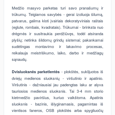
Medžio masyvo parketas turi savo pranašumų ir
trūkumų. Teigiamos savybės - gerai izoliuoja šilumą,
patvarus, galima kloti įvairiais dekoratyviniais raštais
(eglute, rombais, kvadratais). Trūkumai - brinksta nuo
drėgmės ir susitraukia perdžiūvęs, todėl atsiranda
plyšių; netinka šildomų grindų sistemai; pakankamai
sudėtingas montavimo ir lakavimo procesas,
reikalauja meistriškumo, laiko, darbo ir medžiagų
sąnaudų.
Dvisluoksnės parketlentės
- plokštės, suklijuotos iš
dviejų medienos sluoksnių - viršutinio ir apatinio.
Viršutinis - dažniausiai jau padengtas laku ar alyva
tauriosios medienos sluoksnis. Tai 3-4 mm storio
kietmedžio paviršius, kuriuo vaikštoma. Apatinis
sluoksnis - bazinis, išlyginamasis, pagamintas iš
vientisos faneros, OSB plokštės arba spygliuočių