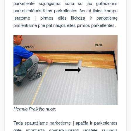
parketlentė sujungiama šonu su jau gulinčiomis
parketlentėmis.Kitos parketlentės šoninį įlaidą kampu
įstatome į pirmos eilės išdrožą ir parketlentę
prislenkame prie pat naujos eilės pirmos parketlentės.
Hermio Preikšto nuotr.
Tada spaudžiame parketlentę į apačią ir parketlentės
gale įmontuota spyruokliuojanti juostelė sujungia