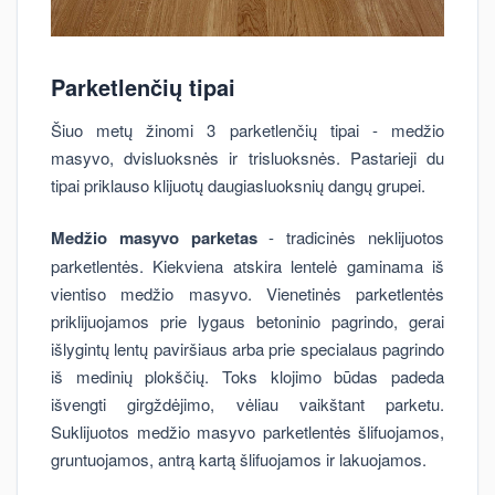
Parketlenčių tipai
Šiuo metų žinomi 3 parketlenčių tipai - medžio
masyvo, dvisluoksnės ir trisluoksnės. Pastarieji du
tipai priklauso klijuotų daugiasluoksnių dangų grupei.
Medžio masyvo parketas
- tradicinės neklijuotos
parketlentės. Kiekviena atskira lentelė gaminama iš
vientiso medžio masyvo. Vienetinės parketlentės
priklijuojamos prie lygaus betoninio pagrindo, gerai
išlygintų lentų paviršiaus arba prie specialaus pagrindo
iš medinių plokščių. Toks klojimo būdas padeda
išvengti girgždėjimo, vėliau vaikštant parketu.
Suklijuotos medžio masyvo parketlentės šlifuojamos,
gruntuojamos, antrą kartą šlifuojamos ir lakuojamos.