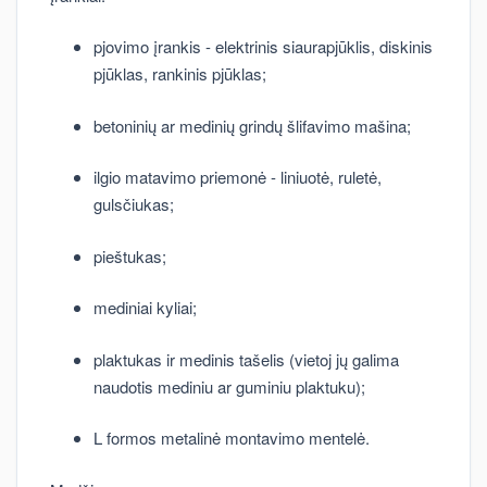
pjovimo įrankis - elektrinis siaurapjūklis, diskinis
pjūklas, rankinis pjūklas;
betoninių ar medinių grindų šlifavimo mašina;
ilgio matavimo priemonė - liniuotė, ruletė,
gulsčiukas;
pieštukas;
mediniai kyliai;
plaktukas ir medinis tašelis (vietoj jų galima
naudotis mediniu ar guminiu plaktuku);
L formos metalinė montavimo mentelė.