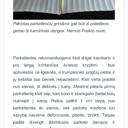
Paklotas parketlenčių grindims gali būti iš polietileno,
geriau iš kamštinės dangos. Hermio Preikto nuotr.
Parketlentes rekomenduojama kloti išilgai kambario ir
pro langą krintančios šviesos kryptimi - bus
apšviestos ne ilgesnės, o trumpesnės jungčių vietos ir
jų šešėliai bus beveik nepastebimi. Kloti verta pradėti
nuo sienos, iš dešinės į kairę. Meistrai pataria pirmą
parketlentę kloti taip, kad šono ir skersgalio įlaidai būtų
nukreipti į sieną. Reikia palikti 1 cm tarpą nuo
parketlentės iki sienos, nes parketo mediena turi
savybę savaime deformuotis, plėstis, brinkti. Tarpas
padės išvengti išbrinkusio parketo įtampos ir