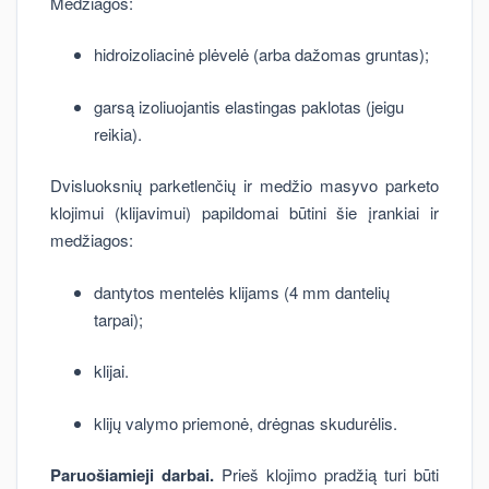
Medžiagos:
hidroizoliacinė plėvelė (arba dažomas gruntas);
garsą izoliuojantis elastingas paklotas (jeigu
reikia).
Dvisluoksnių parketlenčių ir medžio masyvo parketo
klojimui (klijavimui) papildomai būtini šie įrankiai ir
medžiagos:
dantytos mentelės klijams (4 mm dantelių
tarpai);
klijai.
klijų valymo priemonė, drėgnas skudurėlis.
Paruošiamieji darbai.
Prieš klojimo pradžią turi būti