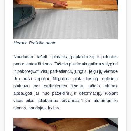
Hermio Preikšto nuotr.
Naudodami tašelį ir plaktuką, paplakite ką tik paklotas
parketlentes iš šono. Tašelio plakimais galima sulyginti
ir pakoreguoti visų parketlenčių jungtis, jeigu jų vietose
liko maži tarpeliai. Negalima plakti tiesiog metalinių
plaktukų per parketlentes šonus, tašelis skirtas
apsaugoti jas nuo pažeidimų ir deformacijų. Klojant
visas eiles, išlaikomas reikiamas 1 cm atstumas iki
sienos, naudojant kylius.