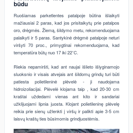
būdu
Ruošiamas parketlentes patalpoje būtina išlaikyti
mažiausiai 2 paras, kad jos prisitaikytų prie patalpos
oro, drėgmės. Žiemą, šildymo metu, rekomenduojama
palaikyti ir 5 paras. Santykinė drėgmė patalpoje neturi
viršyti 70 proc., primygtinai rekomenduojama, kad
temperatūra būtų nuo 17 iki 22˚C.
Riekia nepamiršti, kad ant naujai išlieto išlyginamojo
sluoksnio ir visais atvejais ant šildomų grindų turi būti
patiesta polietileninė plėvelė - ji naudojama
hidroizoliacijai. Plėvelė klojama taip , kad 20-30 cm
kraštai uždedami vienas ant kito ir sandariai
užklijuojami lipnia juosta. Klojant polietileninę plėvelę
reikia prie sienų užlenkti į viršų ir palikti apie 3-5 cm
laisvų kraštų ties būsimomis grindjuostėmis.