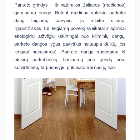
Parketo grindys - iš natūralios žaliavos (medienos)
gaminama danga. Būtent mediena suteikia parketui
daug teigiamų savybių: jis išlaiko šilumą,
ilgaamžiškas, turi teigiamą poveikį sveikatai ir aplinkai
ekologiniu atžvilgiu (skirtingai nuo kiliminių dangų,
parketo dangos lygus paviršius nekaupia dulkių, jos
lengvai nuvalomos). Parketo danga sudedama iš
atskirų parketlenčių, tvirtinamų prie grindų arba
sutvirtinamų tarpusavyje, priklausomai nuo jų tipo.