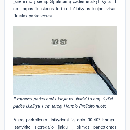
įsirėmimo į sieną. Šį atstumą padės išlaikyti kyliai. 1
cm tarpas iki sienos turi buti išlaikytas klojant visas
likusias parketlentes.
Pirmosios parketlentės klojimas. Įlaidai į sieną.
K
yliai
padės išlaikyti 1 cm tarpą. Hermio Preikšto nuotr.
Antrą parketlentę, laikydami ją apie 30-40º kampu,
įstatykite skersgalio įlaidu į pirmos parketlentės