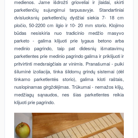
medienos. Jame išdrožti grioveliai ir įlaidai, skirti
parketlenčių sujungimui tarpusavyje. Standartiniai
dvisluoksnių parketlenčių dydžiai siekia 7- 18 cm
pločio, 50-2200 cm ilgio ir 10- 20 mm storio. Klojimo
būdas nesiskiria nuo tradicinio medžio masyvo
parketo - galima klijuoti prie lygaus betono arba
medinio pagrindo, taip pat didesnių išmatavimų
parketlentes prie medinio pagrindo galima ir priklijuoti ir
pritvirtinti medsraigčiais ar vinimis. Pranašumai - puiki
šiluminė izoliacija, tinka šildomų grindų sistemai (dėl
tinkamo parketlentės storio), galima kloti raštais,
nuslopinamas girgždėjimas. Trūkumai - nemažos klijų,
medžiagų sąnaudos, nes šias parketlentes reikia
klijuoti prie pagrindo.