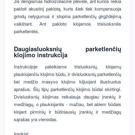
Jis dengiamas hidroizoliacine plėvele, ant kurios reikia
pakloti akustinį paklotą, kuris šiek tiek kompensuoja
grindų nelygumus ir slopina parketlenčių girgždėjimą
vaikštant. Ant pakloto klojamos trisluoksnės
parketlentės.
Daugiasluoksnių parketlenčių
klojimo instrukcija
Instrukcijoje pateikiame trisluoksnių, klojamų
plaukiojančiu klojimo būdu, ir dvisluoksnių parketlenčių
bei medžio masyvo klojimo klijuojant iliustruotus
aprašus. Šių tipų parketlenčių klojimo būdai skirtingi.
Dvisluoksnių klojimas reikalauja daugiau įrankių ir
medžiagų, o plaukiojantis - mažiau, bet abiem būdais
klojant pirminių ir būtiniausių įrankių ir medžiagų
sąrašas yra vienodas.
Įrankiai: