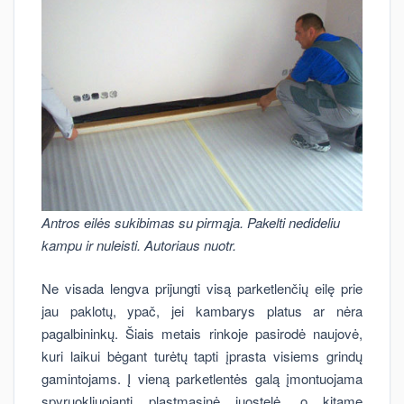
Antros eilės sukibimas su pirmąja. Pakelti nedideliu
kampu ir nuleisti. Autoriaus nuotr.
Ne visada lengva prijungti visą parketlenčių eilę prie
jau paklotų, ypač, jei kambarys platus ar nėra
pagalbininkų. Šiais metais rinkoje pasirodė naujovė,
kuri laikui bėgant turėtų tapti įprasta visiems grindų
gamintojams. Į vieną parketlentės galą įmontuojama
spyruokliuojanti plastmasinė juostelė, o kitame