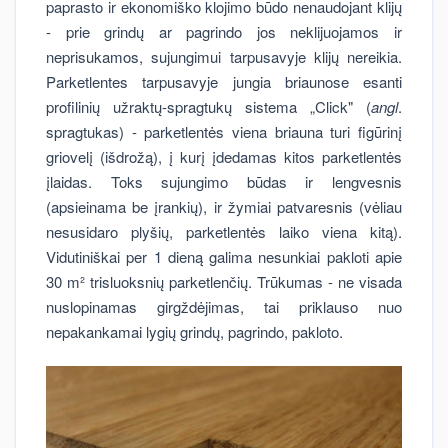
paprasto ir ekonomiško klojimo būdo nenaudojant klijų
- prie grindų ar pagrindo jos neklijuojamos ir
neprisukamos, sujungimui tarpusavyje klijų nereikia.
Parketlentes tarpusavyje jungia briaunose esanti
profilinių užraktų-spragtukų sistema „Click" (
angl
.
spragtukas) - parketlentės viena briauna turi figūrinį
griovelį (išdrožą), į kurį įdedamas kitos parketlentės
įlaidas. Toks sujungimo būdas ir lengvesnis
(apsieinama be įrankių), ir žymiai patvaresnis (vėliau
nesusidaro plyšių, parketlentės laiko viena kitą).
Vidutiniškai per 1 dieną galima nesunkiai pakloti apie
30 m² trisluoksnių parketlenčių. Trūkumas - ne visada
nuslopinamas girgždėjimas, tai priklauso nuo
nepakankamai lygių grindų, pagrindo, pakloto.