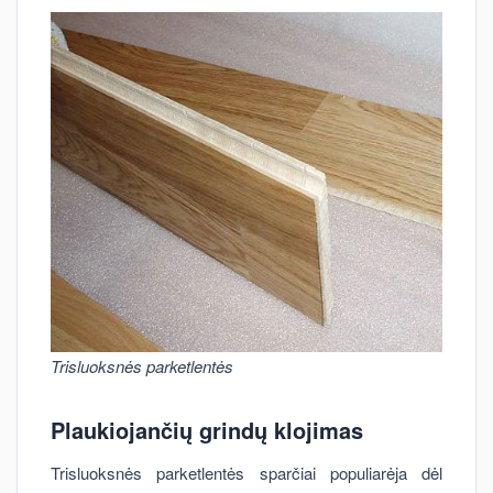
Trisluoksnės parketlentės
Plaukiojančių grindų klojimas
Trisluoksnės parketlentės sparčiai populiarėja dėl