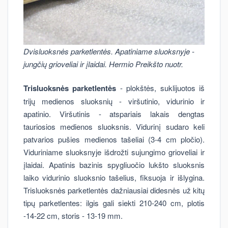
Dvisluoksnės parketlentės. Apatiniame sluoksnyje -
jungčių grioveliai ir įlaidai. Hermio Preikšto nuotr.
Trisluoksnės parketlentės
- plokštės, suklijuotos iš
trijų medienos sluoksnių - viršutinio, vidurinio ir
apatinio. Viršutinis - atspariais lakais dengtas
tauriosios medienos sluoksnis. Vidurinį sudaro keli
patvarios pušies medienos tašeliai (3-4 cm pločio).
Viduriniame sluoksnyje išdrožti sujungimo grioveliai ir
įlaidai. Apatinis bazinis spygliuočio lukšto sluoksnis
laiko vidurinio sluoksnio tašelius, fiksuoja ir išlygina.
Trisluoksnės parketlentės dažniausiai didesnės už kitų
tipų parketlentes: ilgis gali siekti 210-240 cm, plotis
-14-22 cm, storis - 13-19 mm.