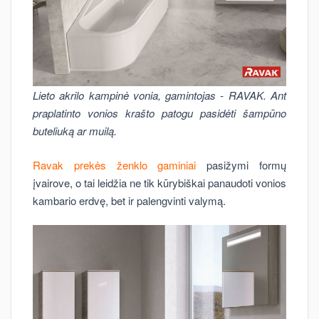
Lieto akrilo kampinė vonia, gamintojas - RAVAK. Ant
praplatinto vonios krašto patogu pasidėti šampūno
buteliuką ar muilą.
Ravak prekės ženklo gaminiai
pasižymi formų
įvairove, o tai leidžia ne tik kūrybiškai panaudoti vonios
kambario erdvę, bet ir palengvinti valymą.