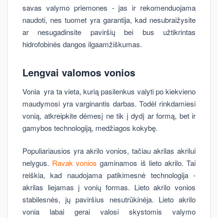
savas valymo priemones - jas ir rekomenduojama
naudoti, nes tuomet yra garantija, kad nesubraižysite
ar nesugadinsite paviršių bei bus užtikrintas
hidrofobinės dangos ilgaamžiškumas.
Lengvai valomos vonios
Vonia yra ta vieta, kurią pasilenkus valyti po kiekvieno
maudymosi yra varginantis darbas. Todėl rinkdamiesi
vonią, atkreipkite dėmesį ne tik į dydį ar formą, bet ir
gamybos technologiją, medžiagos kokybę.
Populiariausios yra akrilo vonios, tačiau akrilas akrilui
nelygus.
Ravak vonios
gaminamos iš lieto akrilo. Tai
reiškia, kad naudojama patikimesnė technologija -
akrilas liejamas į vonių formas. Lieto akrilo vonios
stabilesnės, jų paviršius nesutrūkinėja. Lieto akrilo
vonia labai gerai valosi skystomis valymo