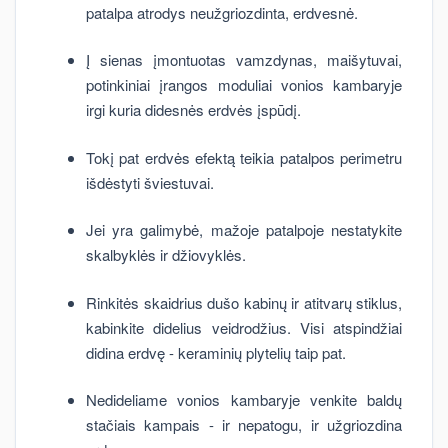
patalpa atrodys neužgriozdinta, erdvesnė.
Į sienas įmontuotas vamzdynas, maišytuvai,
potinkiniai įrangos moduliai vonios kambaryje
irgi kuria didesnės erdvės įspūdį.
Tokį pat erdvės efektą teikia patalpos perimetru
išdėstyti šviestuvai.
Jei yra galimybė, mažoje patalpoje nestatykite
skalbyklės ir džiovyklės.
Rinkitės skaidrius dušo kabinų ir atitvarų stiklus,
kabinkite didelius veidrodžius. Visi atspindžiai
didina erdvę - keraminių plytelių taip pat.
Nedideliame vonios kambaryje venkite baldų
stačiais kampais - ir nepatogu, ir užgriozdina