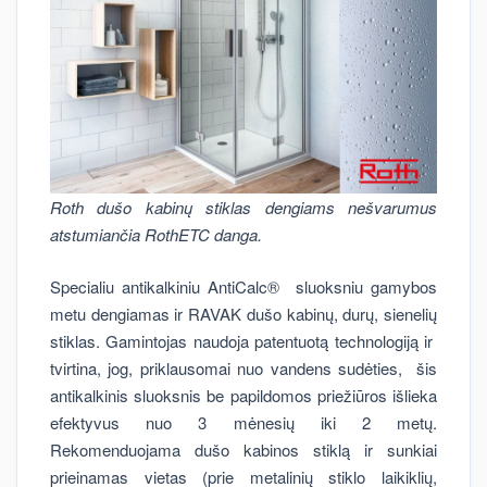
Roth dušo kabinų stiklas dengiams nešvarumus
atstumiančia RothETC danga.
Specialiu antikalkiniu AntiCalc® sluoksniu gamybos
metu dengiamas ir RAVAK dušo kabinų, durų, sienelių
stiklas. Gamintojas naudoja patentuotą technologiją ir
tvirtina, jog, priklausomai nuo vandens sudėties, šis
antikalkinis sluoksnis be papildomos priežiūros išlieka
efektyvus nuo 3 mėnesių iki 2 metų.
Rekomenduojama dušo kabinos stiklą ir sunkiai
prieinamas vietas (prie metalinių stiklo laikiklių,