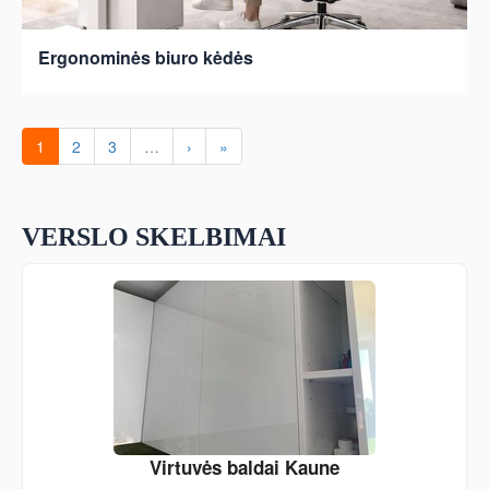
Ergonominės biuro kėdės
1
2
3
…
›
»
VERSLO SKELBIMAI
Virtuvės baldai Kaune