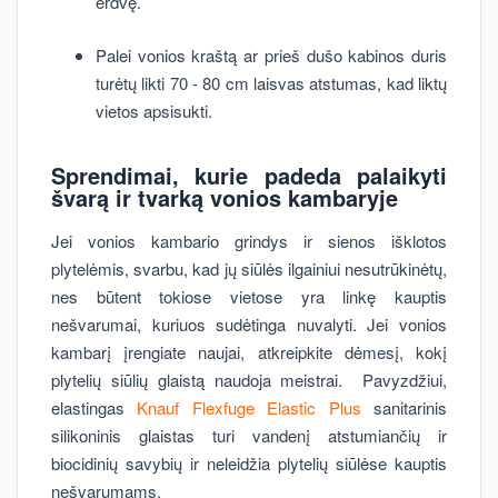
erdvę.
Palei vonios kraštą ar prieš dušo kabinos duris
turėtų likti 70 - 80 cm laisvas atstumas, kad liktų
vietos apsisukti.
Sprendimai, kurie padeda palaikyti
švarą ir tvarką vonios kambaryje
Jei vonios kambario grindys ir sienos išklotos
plytelėmis, svarbu, kad jų siūlės ilgainiui nesutrūkinėtų,
nes būtent tokiose vietose yra linkę kauptis
nešvarumai, kuriuos sudėtinga nuvalyti. Jei vonios
kambarį įrengiate naujai, atkreipkite dėmesį, kokį
plytelių siūlių glaistą naudoja meistrai. Pavyzdžiui,
elastingas
Knauf Flexfuge Elastic Plus
sanitarinis
silikoninis glaistas turi vandenį atstumiančių ir
biocidinių savybių ir neleidžia plytelių siūlėse kauptis
nešvarumams.