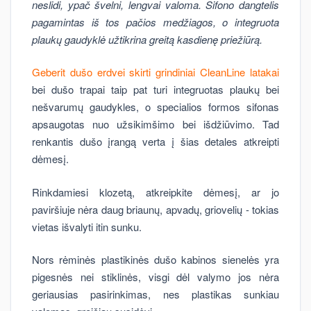
neslidi, ypač švelni, lengvai valoma. Sifono dangtelis
pagamintas iš tos pačios medžiagos, o integruota
plaukų gaudyklė užtikrina greitą kasdienę priežiūrą.
Geberit dušo erdvei skirti grindiniai CleanLine latakai
bei dušo trapai taip pat turi integruotas plaukų bei
nešvarumų gaudykles, o specialios formos sifonas
apsaugotas nuo užsikimšimo bei išdžiūvimo. Tad
renkantis dušo įrangą verta į šias detales atkreipti
dėmesį.
Rinkdamiesi klozetą, atkreipkite dėmesį, ar jo
paviršiuje nėra daug briaunų, apvadų, griovelių - tokias
vietas išvalyti itin sunku.
Nors rėminės plastikinės dušo kabinos sienelės yra
pigesnės nei stiklinės, visgi dėl valymo jos nėra
geriausias pasirinkimas, nes plastikas sunkiau