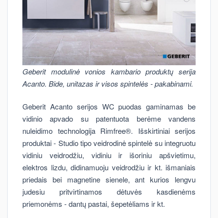
Geberit modulinė vonios kambario produktų serija
Acanto. Bide, unitazas ir visos spintelės - pakabinami.
Geberit Acanto serijos WC puodas gaminamas be
vidinio apvado su patentuota berėme vandens
nuleidimo technologija Rimfree®. Išskirtiniai serijos
produktai - Studio tipo veidrodinė spintelė su integruotu
vidiniu veidrodžiu, vidiniu ir išoriniu apšvietimu,
elektros lizdu, didinamuoju veidrodžiu ir kt. išmaniais
priedais bei magnetine sienele, ant kurios lengvu
judesiu pritvirtinamos dėtuvės kasdienėms
priemonėms - dantų pastai, šepetėliams ir kt.