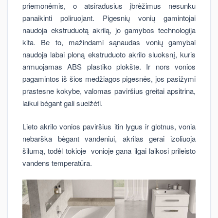
priemonėmis, o atsiradusius įbrėžimus nesunku
panaikinti poliruojant. Pigesnių vonių gamintojai
naudoja ekstruduotą akrilą, jo gamybos technologija
kita. Be to, mažindami sąnaudas vonių gamybai
naudoja labai ploną ekstruduoto akrilo sluoksnį, kuris
armuojamas ABS plastiko plokšte. Ir nors vonios
pagamintos iš šios medžiagos pigesnės, jos pasižymi
prastesne kokybe, valomas paviršius greitai apsitrina,
laikui bėgant gali sueižėti.
Lieto akrilo vonios paviršius itin lygus ir glotnus, vonia
nebarška bėgant vandeniui, akrilas gerai izoliuoja
šilumą, todėl tokioje vonioje gana ilgai laikosi prileisto
vandens temperatūra.