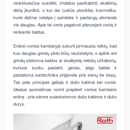
rankšluosčius susidėti, chalatus pasikabinti, skalbinių
dėžę įkurdinti, o kur dar įvairūs plovikliai, kosmetika,
kurie dažnai netelpa į spinteles ir pastarųjų atsiranda
vis daugiau. Apie tai verta pagalvoti planuojant vonią ir
renkantis baldus.
Erdvei vonios kambaryje sukurti pirmiausia reiktų, kad
kuo daugiau grindų ploto būtų neužstatyta, o aplink ant
grindų statomus baldus ar skalbyklę nebūtų užkaborių,
kuriuos sunku pasiekti, geriau, jeigu baldai ir
pastatoma santechnika priglunda prie sienų be tarpų.
Tas pats principas galioja ir dušo kabinai bei voniai.
Idealus sprendimas norint praplėsti vonios kambario
erdvę - prie sienos sulankstomos dušo kabinos ir dušo
durys.