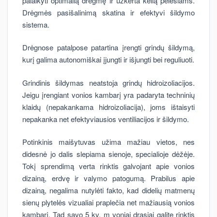
palaikyti optimalią drėgmę ir užkerta kelią pelėsiams.
Drėgmės pasišalinimą skatina ir efektyvi šildymo
sistema.
Drėgnose patalpose patartina įrengti grindų šildymą,
kurį galima autonomiškai įjungti ir išjungti bei reguliuoti.
Grindinis šildymas neatstoja grindų hidroizoliacijos.
Jeigu įrengiant vonios kambarį yra padaryta techninių
klaidų (nepakankama hidroizoliacija), joms ištaisyti
nepakanka net efektyviausios ventiliacijos ir šildymo.
Potinkinis maišytuvas užima mažiau vietos, nes
didesnė jo dalis slepiama sienoje, specialioje dėžėje.
Tokį sprendimą verta rinktis galvojant apie vonios
dizainą, erdvę ir valymo patogumą. Prabilus apie
dizainą, negalima nutylėti fakto, kad didelių matmenų
sienų plytelės vizualiai praplečia net mažiausią vonios
kambarį. Tad savo 5 kv. m voniai drąsiai galite rinktis