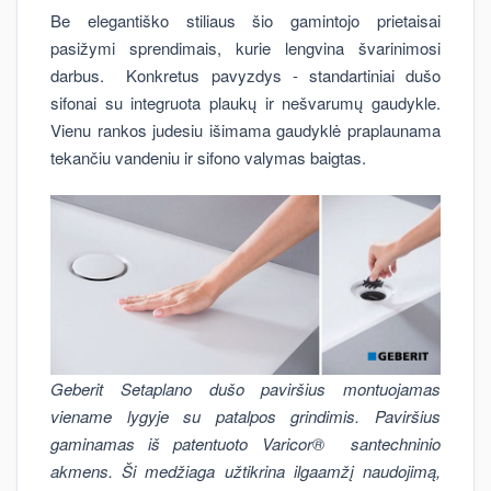
Be elegantiško stiliaus šio gamintojo prietaisai
pasižymi sprendimais, kurie lengvina švarinimosi
darbus. Konkretus pavyzdys - standartiniai dušo
sifonai su integruota plaukų ir nešvarumų gaudykle.
Vienu rankos judesiu išimama gaudyklė praplaunama
tekančiu vandeniu ir sifono valymas baigtas.
Geberit Setaplano dušo paviršius montuojamas
viename lygyje su patalpos grindimis. Paviršius
gaminamas iš patentuoto Varicor® santechninio
akmens. Ši medžiaga užtikrina ilgaamžį naudojimą,