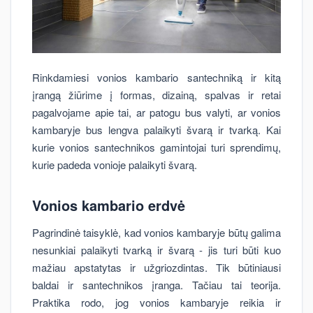
Rinkdamiesi vonios kambario santechniką ir kitą
įrangą žiūrime į formas, dizainą, spalvas ir retai
pagalvojame apie tai, ar patogu bus valyti, ar vonios
kambaryje bus lengva palaikyti švarą ir tvarką. Kai
kurie vonios santechnikos gamintojai turi sprendimų,
kurie padeda vonioje palaikyti švarą.
Vonios kambario erdvė
Pagrindinė taisyklė, kad vonios kambaryje būtų galima
nesunkiai palaikyti tvarką ir švarą - jis turi būti kuo
mažiau apstatytas ir užgriozdintas. Tik būtiniausi
baldai ir santechnikos įranga. Tačiau tai teorija.
Praktika rodo, jog vonios kambaryje reikia ir