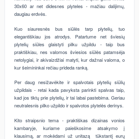
30x60 ar net didesnes plyteles - mažiau dalijimų,
daugiau erdvės.
Kuo siauresnės bus siūlės tarp plytelių, tuo
elegantiškiau jos atrodys. Patartume net šviesių
plytelių siūles glaistyti pilku užpildu - taip bus
praktiškiau, nes valomos šviesios siūlės patamsėja
netolygiai, ir akivaizdžiai matyti, kur dažnai valoma, o
kur šeimininkai rečiau prideda ranką.
Per daug nesižavėkite ir spalvotais plytelių siūlių
užpildais - retai kada pavyksta parinkti spalvas taip,
kad jos tiktų prie plytelių, ir tai labai pastebima. Geriau
neutralesnis pilko užpildo ir spalvotos plytelės derinys.
Kito straipsnio tema - praktiškas dizainas vonios
kambaryje, kuriame paieškosime atsakymo į
klausimą, ar mokėdami už unitazą tūkstantį eurų