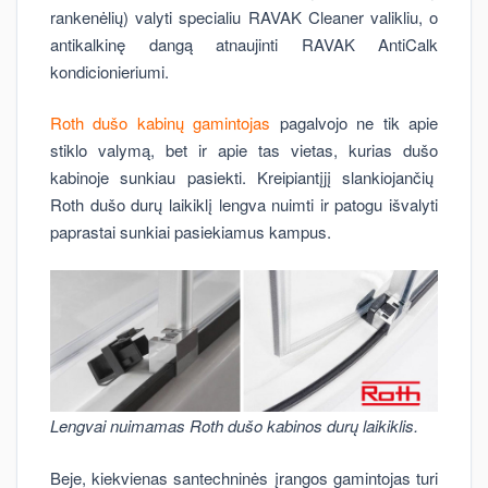
rankenėlių) valyti specialiu RAVAK Cleaner valikliu, o
antikalkinę dangą atnaujinti RAVAK AntiCalk
kondicionieriumi.
Roth dušo kabinų gamintojas
pagalvojo ne tik apie
stiklo valymą, bet ir apie tas vietas, kurias dušo
kabinoje sunkiau pasiekti. Kreipiantįjį slankiojančių
Roth dušo durų laikiklį lengva nuimti ir patogu išvalyti
paprastai sunkiai pasiekiamus kampus.
Lengvai nuimamas Roth dušo kabinos durų laikiklis.
Beje, kiekvienas santechninės įrangos gamintojas turi