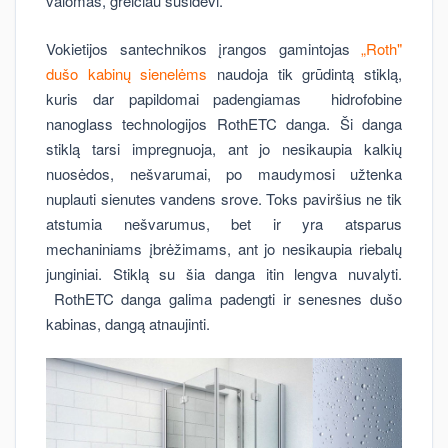
valomas, greičiau susidėvi.
Vokietijos santechnikos įrangos gamintojas
„Roth"
dušo kabinų sienelėms
naudoja tik grūdintą stiklą,
kuris dar papildomai padengiamas hidrofobine
nanoglass technologijos RothETC danga. Ši danga
stiklą tarsi impregnuoja, ant jo nesikaupia kalkių
nuosėdos, nešvarumai, po maudymosi užtenka
nuplauti sienutes vandens srove. Toks paviršius ne tik
atstumia nešvarumus, bet ir yra atsparus
mechaniniams įbrėžimams, ant jo nesikaupia riebalų
junginiai. Stiklą su šia danga itin lengva nuvalyti.
RothETC danga galima padengti ir senesnes dušo
kabinas, dangą atnaujinti.