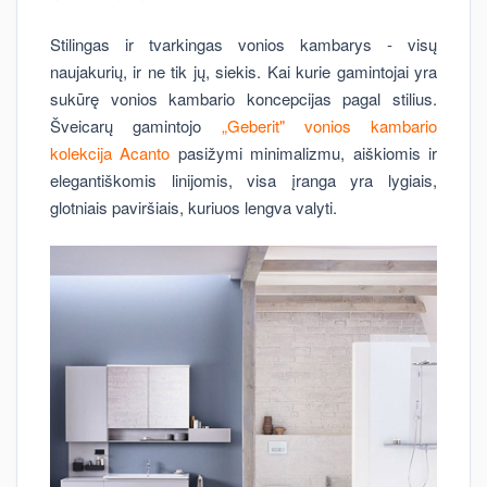
Stilingas ir tvarkingas vonios kambarys - visų
naujakurių, ir ne tik jų, siekis. Kai kurie gamintojai yra
sukūrę vonios kambario koncepcijas pagal stilius.
Šveicarų gamintojo
„Geberit" vonios kambario
kolekcija Acanto
pasižymi minimalizmu, aiškiomis ir
elegantiškomis linijomis, visa įranga yra lygiais,
glotniais paviršiais, kuriuos lengva valyti.