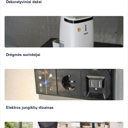
Dekoratyviniai dažai
Drėgmės surinkėjai
Elektros jungiklių dizainas