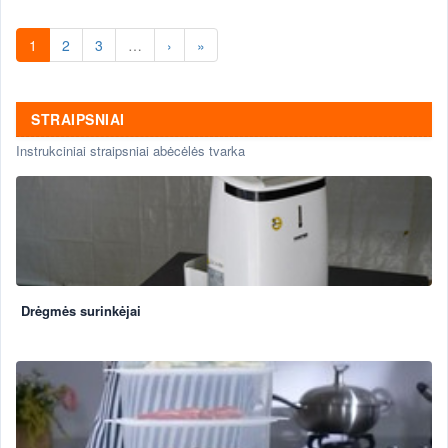
1
2
3
…
›
»
STRAIPSNIAI
Instrukciniai straipsniai abėcėlės tvarka
Drėgmės surinkėjai