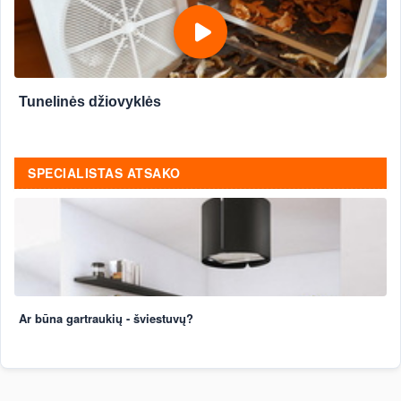
Tunelinės džiovyklės
SPECIALISTAS ATSAKO
Ar būna gartraukių - šviestuvų?