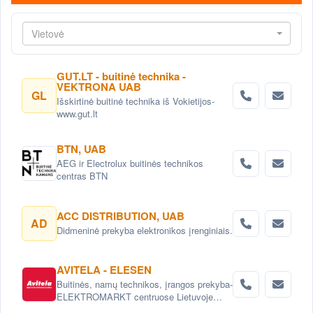
Vietovė
GUT.LT - buitinė technika -
VEKTRONA UAB
GL
Išskirtinė buitinė technika iš Vokietijos-
www.gut.lt
BTN, UAB
AEG ir Electrolux buitinės technikos
centras BTN
ACC DISTRIBUTION, UAB
AD
Didmeninė prekyba elektronikos įrenginiais.
AVITELA - ELESEN
Buitinės, namų technikos, įrangos prekyba-
ELEKTROMARKT centruose Lietuvoje
arba internetu