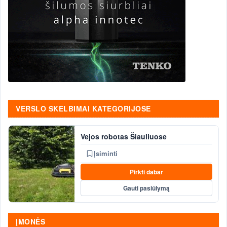
VERSLO SKELBIMAI KATEGORIJOSE
Vejos robotas Šiauliuose
Įsiminti
Pirkti dabar
Gauti pasiūlymą
ĮMONĖS