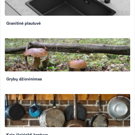
Granitinė plautuvė
Grybų džiovinimas
Kaip išsirinkti keptuvę