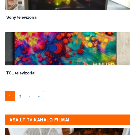
Sony televizoriai
TCL televizoriai
1
2
›
»
ASA.LT TV KANALO FILMAI