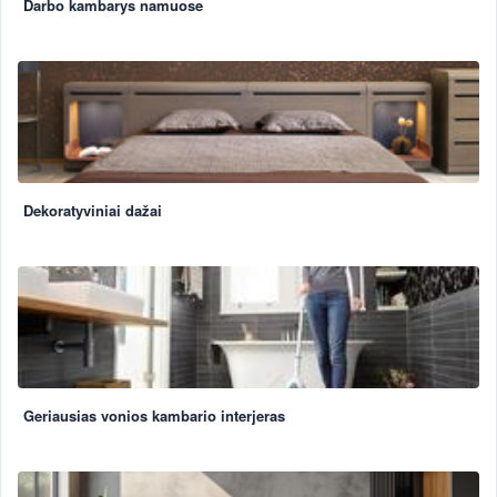
Darbo kambarys namuose
Dekoratyviniai dažai
Geriausias vonios kambario interjeras