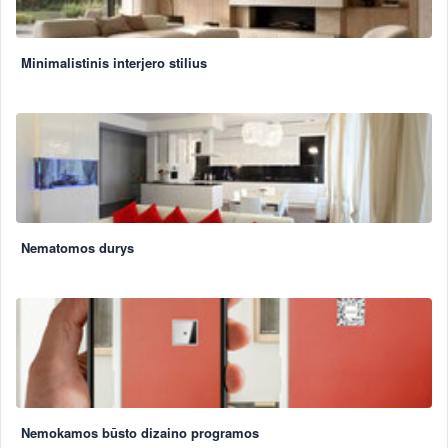
Minimalistinis interjero stilius
Nematomos durys
Nemokamos būsto dizaino programos