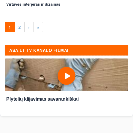
Virtuvės interjeras ir dizainas
1
2
›
»
ASA.LT TV KANALO FILMAI
Plytelių klijavimas savarankiškai