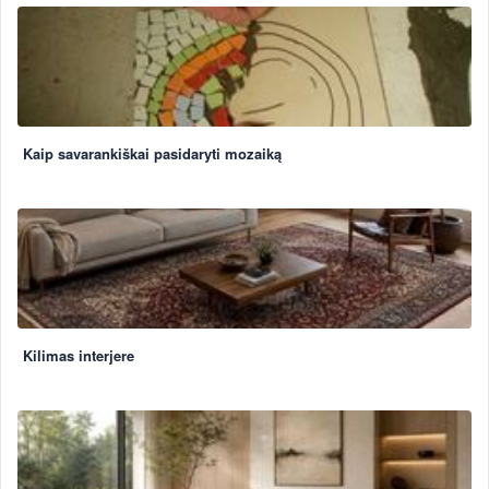
Kaip savarankiškai pasidaryti mozaiką
Kilimas interjere