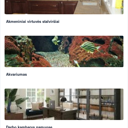
Akmeniniai virtuvės stalviršiai
Akvariumas
Darbo kambarys namuose