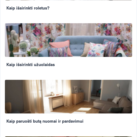
Kaip išsirinkti roletus?
Kaip išsirinkti užuolaidas
Kaip paruošti butą nuomai ir pardavimui