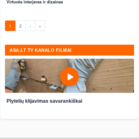
Virtuvės interjeras ir dizainas
1
2
›
»
ASA.LT TV KANALO FILMAI
Plytelių klijavimas savarankiškai