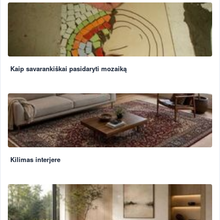
Kaip savarankiškai pasidaryti mozaiką
Kilimas interjere