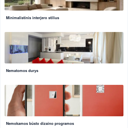
Minimalistinis interjero stilius
Nematomos durys
Nemokamos būsto dizaino programos