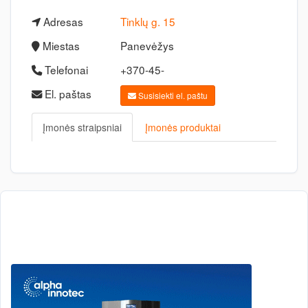
Adresas
Tinklų g. 15
Miestas
Panevėžys
Telefonai
+370-45-
El. paštas
Susisiekti el. paštu
Įmonės straipsniai
Įmonės produktai