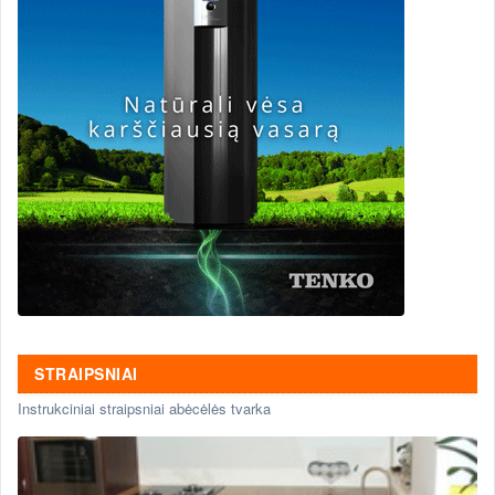
STRAIPSNIAI
Instrukciniai straipsniai abėcėlės tvarka