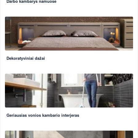
Darbo kambarys namuose
Dekoratyviniai dažai
Geriausias vonios kambario interjeras