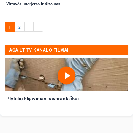
Virtuvės interjeras ir dizainas
1
2
›
»
ASA.LT TV KANALO FILMAI
Plytelių klijavimas savarankiškai