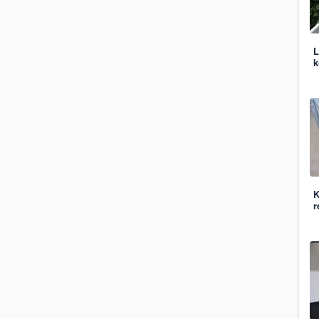
L
k
K
r