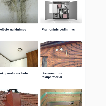
elėsio naikinimas
Pramoninis vėdinimas
ekuperatorius bute
Sieniniai mini
rekuperatoriai