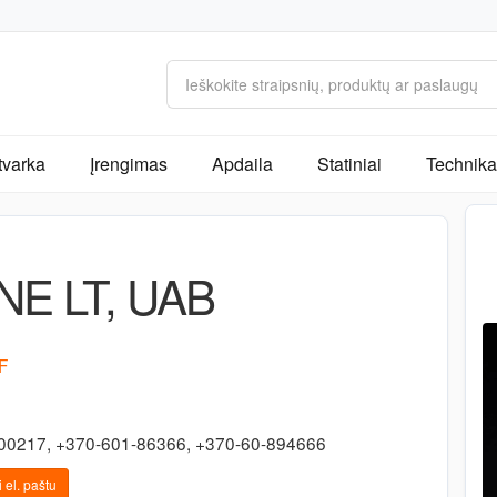
tvarka
Įrengimas
Apdaila
Statiniai
Technika 
INE LT, UAB
2F
00217, +370-601-86366, +370-60-894666
 el. paštu