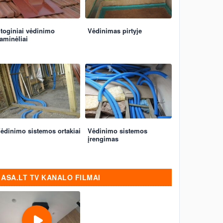
toginiai vėdinimo
Vėdinimas pirtyje
aminėliai
ėdinimo sistemos ortakiai
Vėdinimo sistemos
įrengimas
ASA.LT TV KANALO FILMAI