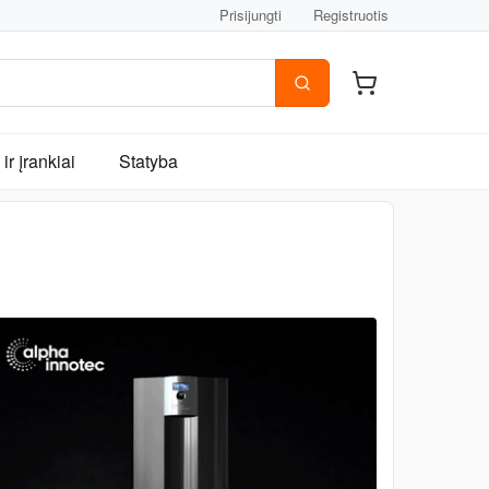
Prisijungti
Registruotis
ir įrankiai
Statyba