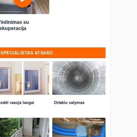
Vėdinimas su
ekuperacija
SPECIALISTAS ATSAKO
odėl rasoja langai
Ortakiu valymas