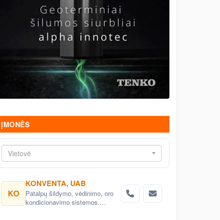
ĮMONĖS
Vietovė
KONVENTA, UAB
KO
Patalpų šildymo, vėdinimo, oro
kondicionavimo sistemos.
Inžinerinių sistemų
projektavimas.