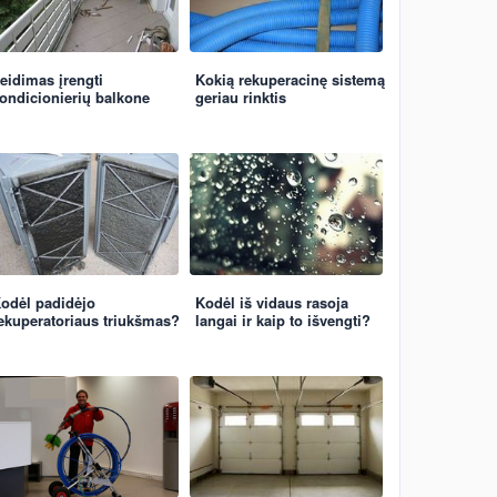
eidimas įrengti
Kokią rekuperacinę sistemą
ondicionierių balkone
geriau rinktis
odėl padidėjo
Kodėl iš vidaus rasoja
ekuperatoriaus triukšmas?
langai ir kaip to išvengti?