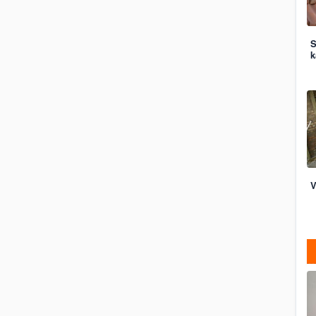
S
k
V