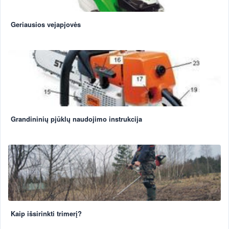
Geriausios vejapjovės
Grandininių pjūklų naudojimo instrukcija
Kaip išsirinkti trimerį?