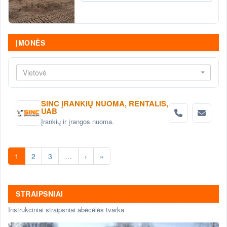
ĮMONĖS
Vietovė
SINC ĮRANKIŲ NUOMA, RENTALIS,
UAB
Įrankių ir įrangos nuoma.
1
2
3
…
›
»
STRAIPSNIAI
Instrukciniai straipsniai abėcėlės tvarka