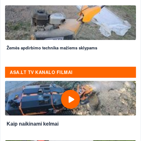
Žemės apdirbimo technika mažiems sklypams
ASA.LT TV KANALO FILMAI
Kaip naikinami kelmai