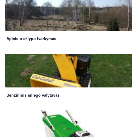
Apleisto sklypo tvarkymas
Benzininis sniego valytuvas