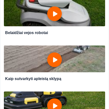
Belaidžiai vejos robotai
Kaip sutvarkyti apleistą sklypą