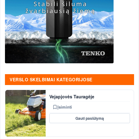
VERSLO SKELBIMAI KATEGORIJOSE
Vejapjovės Tauragėje
Įsiminti
Gauti pasiūlymą