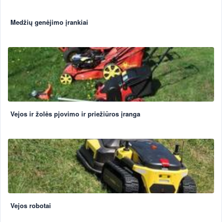
Medžių genėjimo įrankiai
Vejos ir žolės pjovimo ir priežiūros įranga
Vejos robotai