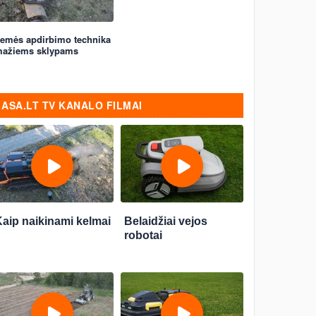
emės apdirbimo technika
ažiems sklypams
ASA.LT TV KANALO FILMAI
aip naikinami kelmai
Belaidžiai vejos
robotai