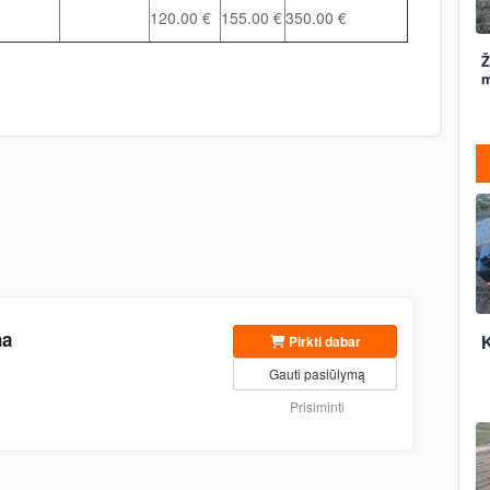
120.00 €
155.00 €
350.00 €
Ž
m
na
Pirkti dabar
K
Gauti pasiūlymą
Prisiminti