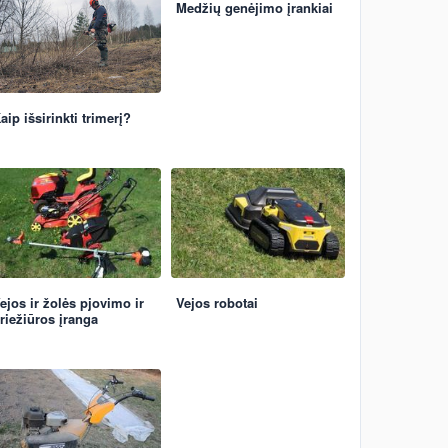
Medžių genėjimo įrankiai
aip išsirinkti trimerį?
ejos ir žolės pjovimo ir
Vejos robotai
riežiūros įranga