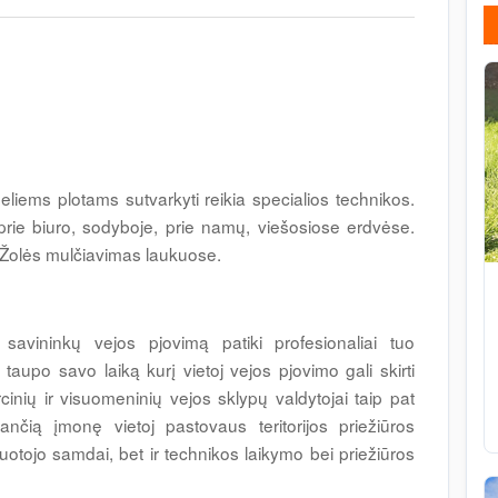
liems plotams sutvarkyti reikia specialios technikos.
rie biuro, sodyboje, prie namų, viešosiose erdvėse.
. Žolės mulčiavimas laukuose.
savininkų vejos pjovimą patiki profesionaliai tuo
upo savo laiką kurį vietoj vejos pjovimo gali skirti
ų ir visuomeninių vejos sklypų valdytojai taip pat
nčią įmonę vietoj pastovaus teritorijos priežiūros
buotojo samdai, bet ir technikos laikymo bei priežiūros