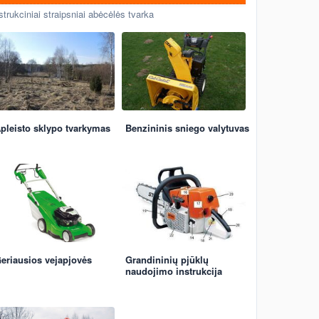
strukciniai straipsniai abėcėlės tvarka
pleisto sklypo tvarkymas
Benzininis sniego valytuvas
eriausios vejapjovės
Grandininių pjūklų
naudojimo instrukcija