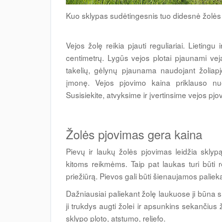
Kuo sklypas sudėtingesnis tuo didesnė žolės
Vejos žolę reikia pjauti reguliariai. Lietingu 
centimetrų. Lygūs vejos plotai pjaunami veja
takelių, gėlynų pjaunama naudojant žoliap
įmonę. Vejos pjovimo kaina priklauso nuo
Susisiekite, atvyksime ir įvertinsime vejos pjo
Žolės pjovimas gera kaina
Pievų ir laukų žolės pjovimas leidžia sklypą
kitoms reikmėms. Taip pat laukas turi būti 
priežiūrą. Pievos gali būti šienaujamos palieka
Dažniausiai paliekant žolę laukuose ji būna
ji trukdys augti žolei ir apsunkins sekančiu
sklypo ploto, atstumo, reljefo.