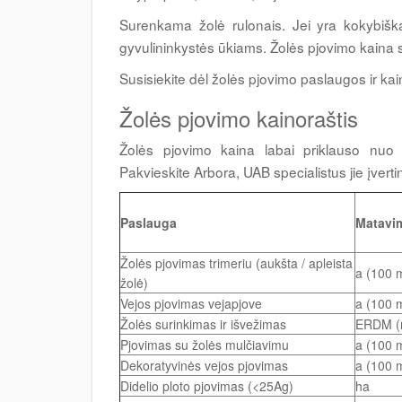
Surenkama žolė rulonais. Jei yra kokybiška
gyvulininkystės ūkiams. Žolės pjovimo kaina s
Susisiekite dėl žolės pjovimo paslaugos ir ka
Žolės pjovimo kainoraštis
Žolės pjovimo kaina labai priklauso nuo s
Pakvieskite Arbora, UAB specialistus jie įvert
Paslauga
Matavim
Žolės pjovimas trimeriu (aukšta / apleista
a (100 
žolė)
Vejos pjovimas vejapjove
a (100 
Žolės surinkimas ir išvežimas
ERDM (
Pjovimas su žolės mulčiavimu
a (100 
Dekoratyvinės vejos pjovimas
a (100 
Didelio ploto pjovimas (<25Ag)
ha