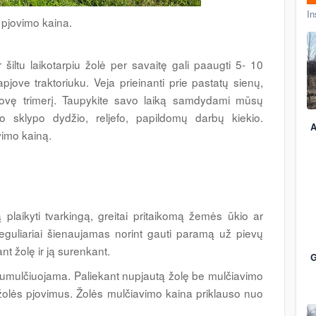
In
 pjovimo kaina.
ir šiltu laikotarpiu žolė per savaitę gali paaugti 5- 10
pjove traktoriuku. Veja prieinanti prie pastatų sienų,
jovę trimerį. Taupykite savo laiką samdydami mūsų
 sklypo dydžio, reljefo, papildomų darbų kiekio.
A
vimo kainą.
 plaikyti tvarkingą, greitai pritaikomą žemės ūkio ar
reguliariai šienaujamas norint gauti paramą už pievų
nt žolę ir ją surenkant.
G
 sumulčiuojama. Paliekant nupjautą žolę be mulčiavimo
s žolės pjovimus. Žolės mulčiavimo kaina priklauso nuo