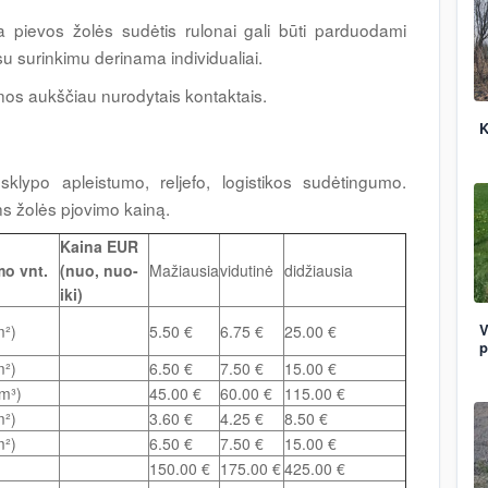
 pievos žolės sudėtis rulonai gali būti parduodami
u surinkimu derinama individualiai.
inos aukščiau nurodytais kontaktais.
K
klypo apleistumo, reljefo, logistikos sudėtingumo.
ins žolės pjovimo kainą.
Kaina EUR
o vnt.
(nuo, nuo-
Mažiausia
vidutinė
didžiausia
iki)
V
m²)
5.50 €
6.75 €
25.00 €
p
m²)
6.50 €
7.50 €
15.00 €
m³)
45.00 €
60.00 €
115.00 €
m²)
3.60 €
4.25 €
8.50 €
m²)
6.50 €
7.50 €
15.00 €
150.00 €
175.00 €
425.00 €