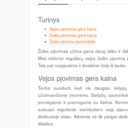
Turinys
Vejos pjovimas gera kaina
Žolės pjovimas gera kaina
Žolės pjovimo kainoraštis
Žolės pjovimas užima gana daug laiko ir dide
Mes siūlome reguliarų vejos žolės pjovimą p
Taip pat nupjausime ir išvešime žolę iš lauko
Vejos pjovimas gera kaina
Tenka susidurti, kad vis daugiau sklypų 
užsiimančioms įmonėms. Sodybų savininkai ta
pomėgiams ir pramogoms su šeima. Komercini
sutaupo reguliariai samdydami veją pjauna
darbuotojo etato. Atkrenta ne tik pinigai dar
išlaidos.