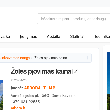
tvarka
Įrengimas
Apdaila
Statiniai
Technika 
linkotvarkos iranga
Žolės pjovimas kaina
Žolės pjovimas kaina
2026-04-23
Įmonė:
ARBORA LT, UAB
Vandžiogalos pl. 106G, Domeikavos k.
+370-631-22555
arbora.lt