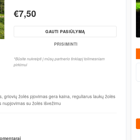
€7,50
GAUTI PASIŪLYMĄ
PRISIMINTI
*Būsite nukreipti į mūsų partnerio tinklapį tolimesniam
pirkimui
s, griovių žolės pjovimas gera kaina, reguliarus laukų žolės
s nupjovimas su žolės išvežimu
omentarai