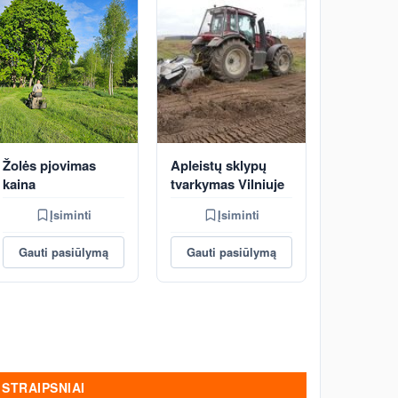
Žolės pjovimas
Apleistų sklypų
kaina
tvarkymas Vilniuje
Įsiminti
Įsiminti
Gauti pasiūlymą
Gauti pasiūlymą
STRAIPSNIAI