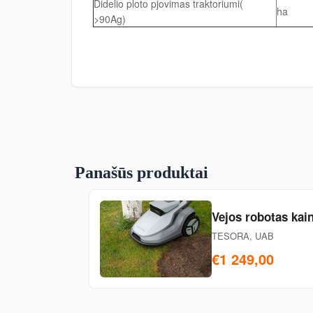
Didelio ploto pjovimas traktoriumi(
ha
>90Ag)
Panašūs produktai
Vejos robotas kai
TESORA, UAB
€1 249,00