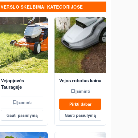
VERSLO SKELBIMAI KATEGORIJOSE
Vejapjovės
Vejos robotas kaina
Tauragėje
Įsiminti
Įsiminti
Pirkti dabar
Gauti pasiūlymą
Gauti pasiūlymą