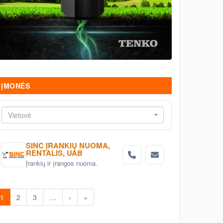
ĮMONĖS
Vietovė
SINC ĮRANKIŲ NUOMA,
RENTALIS, UAB
Įrankių ir įrangos nuoma.
1
2
3
…
›
»