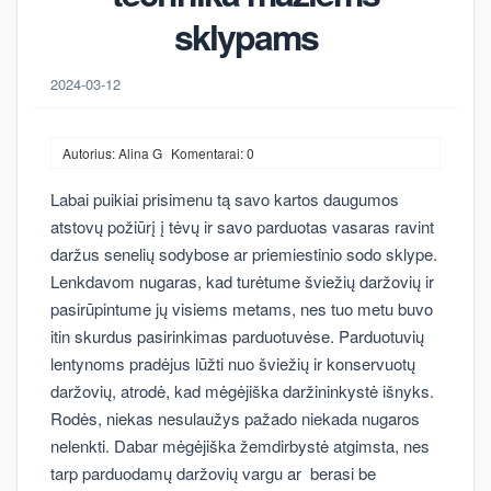
sklypams
2024-03-12
Autorius: Alina G
Komentarai: 0
Labai puikiai prisimenu tą savo kartos daugumos
atstovų požiūrį į tėvų ir savo parduotas vasaras ravint
daržus senelių sodybose ar priemiestinio sodo sklype.
Lenkdavom nugaras, kad turėtume šviežių daržovių ir
pasirūpintume jų visiems metams, nes tuo metu buvo
itin skurdus pasirinkimas parduotuvėse. Parduotuvių
lentynoms pradėjus lūžti nuo šviežių ir konservuotų
daržovių, atrodė, kad mėgėjiška daržininkystė išnyks.
Rodės, niekas nesulaužys pažado niekada nugaros
nelenkti. Dabar mėgėjiška žemdirbystė atgimsta, nes
tarp parduodamų daržovių vargu ar berasi be