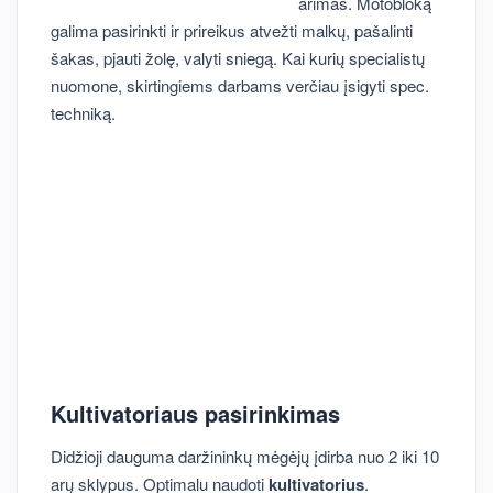
arimas. Motobloką
galima pasirinkti ir prireikus atvežti malkų, pašalinti
šakas, pjauti žolę, valyti sniegą. Kai kurių specialistų
nuomone, skirtingiems darbams verčiau įsigyti spec.
techniką.
Kultivatoriaus pasirinkimas
Didžioji dauguma daržininkų mėgėjų įdirba nuo 2 iki 10
arų sklypus. Optimalu naudoti
kultivatorius
.