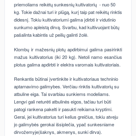
priemoliams reikėtų sunkesnių kultivatorių - nuo 50
kg. Tokie dažnai turi ir plūgą, kurį taip pat reikėtų rinktis
didesnį. Tokiu kultivatoriumi galima įdirbti ir vidutinio
sunkumo apleistą dirvą. Svarbu, kad kultivuojant būtų
pašalinta kabintis už peilių galinti žolė.
Klombų ir mažesnių plotų apdirbimui galima pasirinkti
mažus kultivatorius (iki 20 kg). Netoli namo esančius
plotus galima apdirbti ir elektra varomais kultivatoriais.
Renkantis būtinai įvertinkite ir kultivatoriaus techninio
aptarnavimo galimybes. Verčiau rinktis kultivatorių su
atbuline eiga. Tai svarbiau sunkiems modeliams.
Lengvi gali neturėti atbulinės eigos, tačiau turi būti
patogi rankena pakelti ir pasukti reikiama kryptimi.
Gerai, jei kultivatorius turi kelius greičius, tokiu atveju
jo galimybės gerokai išsiplečia, ypač sunkesniame
dirvožemyje(šaknys, akmenys, sunki dirva).