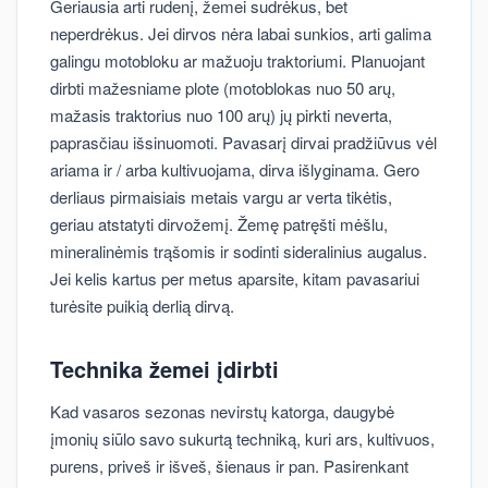
Geriausia arti rudenį, žemei sudrėkus, bet
neperdrėkus. Jei dirvos nėra labai sunkios, arti galima
galingu motobloku ar mažuoju traktoriumi. Planuojant
dirbti mažesniame plote (motoblokas nuo 50 arų,
mažasis traktorius nuo 100 arų) jų pirkti neverta,
paprasčiau išsinuomoti. Pavasarį dirvai pradžiūvus vėl
ariama ir / arba kultivuojama, dirva išlyginama. Gero
derliaus pirmaisiais metais vargu ar verta tikėtis,
geriau atstatyti dirvožemį. Žemę patręšti mėšlu,
mineralinėmis trąšomis ir sodinti sideralinius augalus.
Jei kelis kartus per metus aparsite, kitam pavasariui
turėsite puikią derlią dirvą.
Technika žemei įdirbti
Kad vasaros sezonas nevirstų katorga, daugybė
įmonių siūlo savo sukurtą techniką, kuri ars, kultivuos,
purens, priveš ir išveš, šienaus ir pan. Pasirenkant