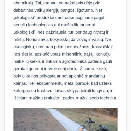
chemikalų. Tai, manau, nemažai prisidėjo prie
dabartinės vaikų alergijų bangos, ligotumo. Net
„ekologiški" produktai centruose auginami pagal
senelių technologijas ant mėšlo tik tariamai
„ekologiški", nes dažniausiai turi per daug nitratų ir
nitritų. Norisi savų, kokybiškų daržovių ir vaisių. Ne
ekologiškų, nes man priimtinesnis žodis „kokybiškų",
nes tiksliai apskaičiuotas mineralinių trąšų, kenkėjų
naikiklių kiekis ir tinkama agrotechnika padeda gauti
gerokai geresnį ir sveikesnį derlių. Žinoma, krizė,
bulvių kainos prilygsta ar net aplenkė mandarinų
kainas. Keli eksperimentų metai parodė, kad užteks
katorgos su kastuvu, laikas sklypą įdirbti lengviau, ir
išliejant mažiau prakaito - padės mažoji sodo technika.