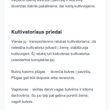
Išverstas šaknis pašaliname, dar kartą kultivuojame.
Kultivatoriaus priedai
Vienas jų - transportavimo ratukas kultivatoriams. Jis
neleidžia kultivatoriui įsikasti į žemę, stabilizuoja
kultivuojant. Šį ratuką turi kiekvienas kultivatorius
(standartinė komplektacija).
Bulvių kasimo plūgas - išverčia bulves į paviršių.
Plūgas gali būti dvipusis arba reversinis.
Vagotuvas - skirtas daryti vagas bulvėms ir kitoms
daržovėms. Su juo taip pat galima purenti žemė,
vagoti bulves.