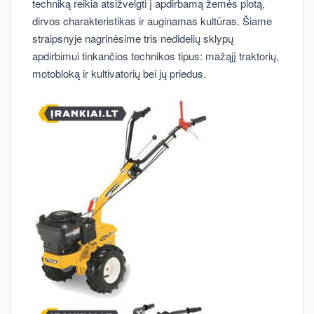
techniką reikia atsižvelgti į apdirbamą žemės plotą,
dirvos charakteristikas ir auginamas kultūras. Šiame
straipsnyje nagrinėsime tris nedidelių sklypų
apdirbimui tinkančios technikos tipus: mažąjį traktorių,
motobloką ir kultivatorių bei jų priedus.