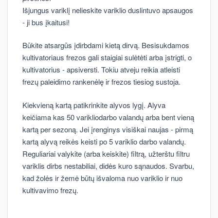
Išjungus variklį nelieskite variklio duslintuvo apsaugos
- ji bus įkaitusi!
Būkite atsargūs įdirbdami kietą dirvą. Besisukdamos
kultivatoriaus frezos gali staigiai sulėtėti arba įstrigti, o
kultivatorius - apsiversti. Tokiu atveju reikia atleisti
frezų paleidimo rankenėlę ir frezos tiesiog sustoja.
Kiekvieną kartą patikrinkite alyvos lygį. Alyva
keičiama kas 50 varikliodarbo valandų arba bent vieną
kartą per sezoną. Jei įrenginys visiškai naujas - pirmą
kartą alyvą reikės keisti po 5 variklio darbo valandų.
Reguliariai valykite (arba keiskite) filtrą, užterštu filtru
variklis dirbs nestabiliai, didės kuro sąnaudos. Svarbu,
kad žolės ir žemė būtų išvaloma nuo variklio ir nuo
kultivavimo frezų.