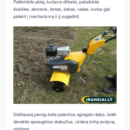
Patikrinkite plotą, kuriame dirbsite, pašalinkite
šiukšles, akmenis, lentas, šakas, vielas, kurios gali
patekti į mechanizmą ir jį sugadinti.
Didžiausią pavojų kelia judančios agregato dalys, todėl
dėvėkite apsauginius drabužius, uždarą tvirtą avalynę,
pirštines.