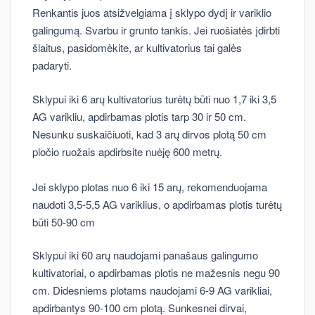
Renkantis juos atsižvelgiama į sklypo dydį ir variklio
galingumą. Svarbu ir grunto tankis. Jei ruošiatės įdirbti
šlaitus, pasidomėkite, ar kultivatorius tai galės
padaryti.
Sklypui iki 6 arų kultivatorius turėtų būti nuo 1,7 iki 3,5
AG varikliu, apdirbamas plotis tarp 30 ir 50 cm.
Nesunku suskaičiuoti, kad 3 arų dirvos plotą 50 cm
pločio ruožais apdirbsite nuėję 600 metrų.
Jei sklypo plotas nuo 6 iki 15 arų, rekomenduojama
naudoti 3,5-5,5 AG variklius, o apdirbamas plotis turėtų
būti 50-90 cm
Sklypui iki 60 arų naudojami panašaus galingumo
kultivatoriai, o apdirbamas plotis ne mažesnis negu 90
cm. Didesniems plotams naudojami 6-9 AG varikliai,
apdirbantys 90-100 cm plotą. Sunkesnei dirvai,