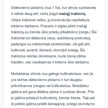
Didesniems plotams (nuo 1 ha), kur dirvos sunkesnės
ir reikės daug arti, verta įsigyti
mažąjį traktorių.
(Vejos traktoriai netiks, jų konstrukcija nepritaikyta
tokiems darbams. Pravartu ir pigiau pirkti mažąjį
traktorių su žemės ūkio priedų prikabinimo įranga.) Šie
traktoriai turi didesnius ratus, aukštesnę prošvaisą,
padangos su traktoriniais protektoriais. Jie gali arti,
kultivuoti, purenti, šienauti, stumdyti sniegą. Šis
traktorius skirtas ūkininkams, kurie žemę įdirba
kasdien, nes naudojamas ir kitiems ūkio darbams.
Motoblokas skirsis nuo galingo kultivatoriaus, nes jis
yra skirtas didesniems plotams ir turi daugiau
pritvirtinamos įrangos nei kultivatorius. Motobloku
galima arti gana didelius plotus ir sunkias dirvas. Prie
jo galima pritaisyti kultivatorių, žemės frezas. Taip pat
iš priekio galima pridėti šienapjovę, sniego stumdymo