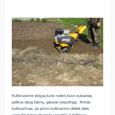
Kultivuosime sklypą kuris rudenį buvo sukastas,
palikus daug šaknų, gausiai varputingą. Antras
kultivavimas, po pirmo kultivavimo didelė dalis
varpučio šaknų išversta į paviršių ir išdžiuvę.