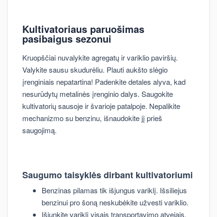
Kultivatoriaus paruošimas
pasibaigus sezonui
Kruopščiai nuvalykite agregatų ir variklio paviršių.
Valykite sausu skudurėliu. Plauti aukšto slėgio
įrenginiais nepatartina! Padenkite detales alyva, kad
nesurūdytų metalinės įrenginio dalys. Saugokite
kultivatorių sausoje ir švarioje patalpoje. Nepalikite
mechanizmo su benzinu, išnaudokite jį prieš
saugojimą.
Saugumo taisyklės dirbant kultivatoriumi
Benzinas pilamas tik išjungus variklį. Išsiliejus
benzinui pro šoną neskubėkite užvesti variklio.
Išjunkite variklį visais transportavimo atvejais.