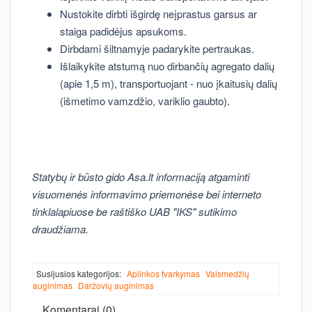
Nustokite dirbti išgirdę neįprastus garsus ar
staiga padidėjus apsukoms.
Dirbdami šiltnamyje padarykite pertraukas.
Išlaikykite atstumą nuo dirbančių agregato dalių
(apie 1,5 m), transportuojant - nuo įkaitusių dalių
(išmetimo vamzdžio, variklio gaubto).
Statybų ir būsto gido Asa.lt informaciją atgaminti
visuomenės informavimo priemonėse bei interneto
tinklalapiuose be raštiško UAB "IKS" sutikimo
draudžiama.
Susijusios kategorijos:
Aplinkos tvarkymas
Vaismedžių
auginimas
Daržovių auginimas
Komentarai (0)