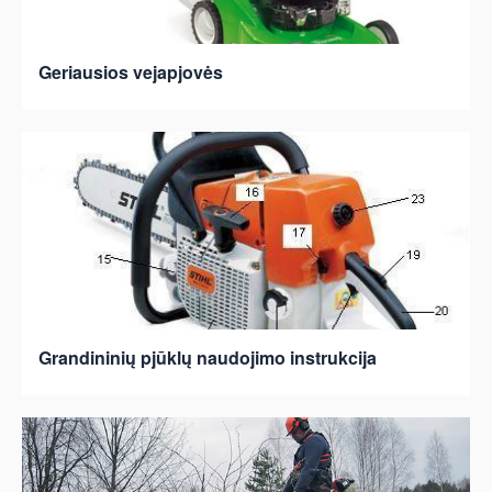
Geriausios vejapjovės
Grandininių pjūklų naudojimo instrukcija