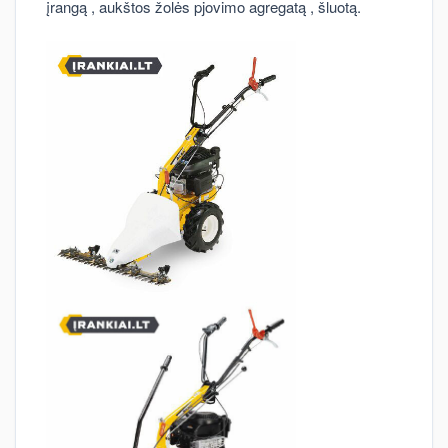
įrangą , aukštos žolės pjovimo agregatą , šluotą.