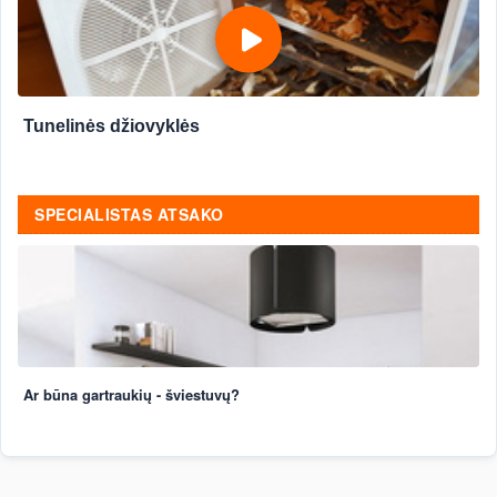
Tunelinės džiovyklės
SPECIALISTAS ATSAKO
Ar būna gartraukių - šviestuvų?