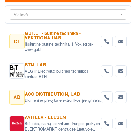
Vietovė
GUT.LT - buitinė technika -
VEKTRONA UAB
GL
Išskirtinė buitinė technika iš Vokietijos-
www.gut.lt
BTN, UAB
AEG ir Electrolux buitinės technikos
centras BTN
ACC DISTRIBUTION, UAB
AD
Didmeninė prekyba elektronikos įrenginiais.
AVITELA - ELESEN
Buitinės, namų technikos, įrangos prekyba-
ELEKTROMARKT centruose Lietuvoje
arba internetu