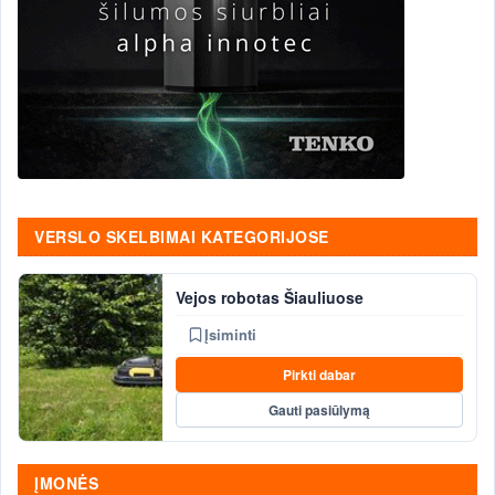
VERSLO SKELBIMAI KATEGORIJOSE
Vejos robotas Šiauliuose
Įsiminti
Pirkti dabar
Gauti pasiūlymą
ĮMONĖS