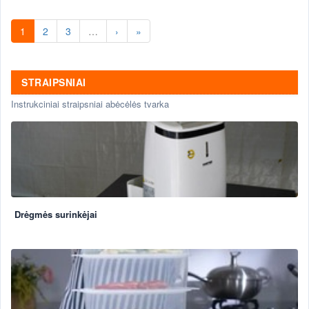
1
2
3
…
›
»
STRAIPSNIAI
Instrukciniai straipsniai abėcėlės tvarka
Drėgmės surinkėjai