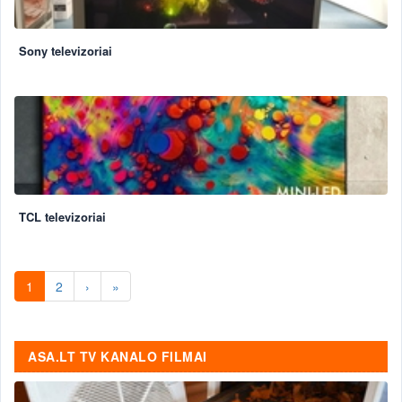
Sony televizoriai
TCL televizoriai
1
2
›
»
ASA.LT TV KANALO FILMAI