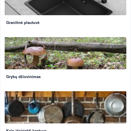
Granitinė plautuvė
Grybų džiovinimas
Kaip išsirinkti keptuvę