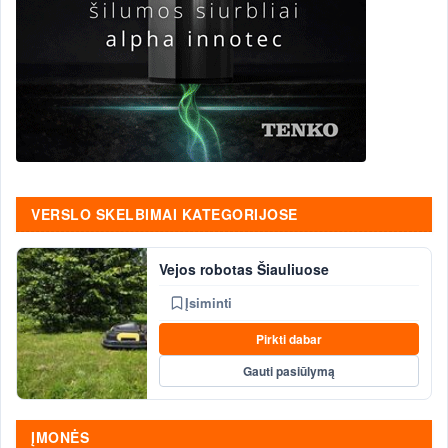
VERSLO SKELBIMAI KATEGORIJOSE
Vejos robotas Šiauliuose
Įsiminti
Pirkti dabar
Gauti pasiūlymą
ĮMONĖS