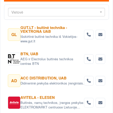
Vietovė
GUT.LT - buitinė technika -
VEKTRONA UAB
GL
Išskirtinė buitinė technika iš Vokietijos-
www.gut.lt
BTN, UAB
AEG ir Electrolux buitinės technikos
centras BTN
ACC DISTRIBUTION, UAB
AD
Didmeninė prekyba elektronikos įrenginiais.
AVITELA - ELESEN
Buitinės, namų technikos, įrangos prekyba-
ELEKTROMARKT centruose Lietuvoje
arba internetu