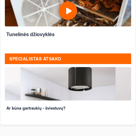
Tunelinės džiovyklės
SPECIALISTAS ATSAKO
Ar būna gartraukių - šviestuvų?