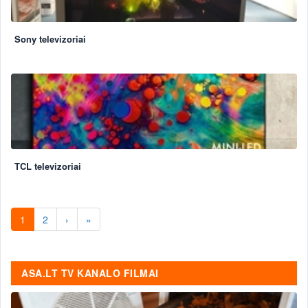
Sony televizoriai
TCL televizoriai
1
2
›
»
ASA.LT TV KANALO FILMAI