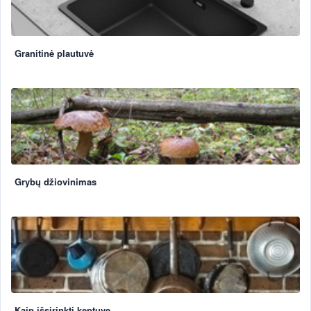
Granitinė plautuvė
Grybų džiovinimas
Kaip išsirinkti keptuvę