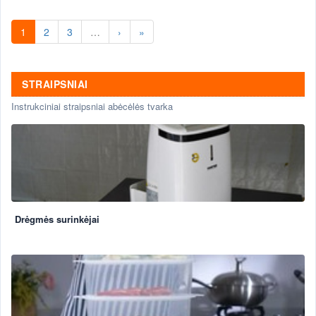
1
2
3
…
›
»
STRAIPSNIAI
Instrukciniai straipsniai abėcėlės tvarka
Drėgmės surinkėjai