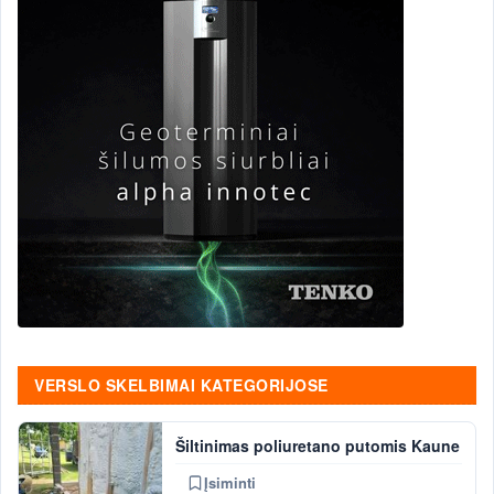
VERSLO SKELBIMAI KATEGORIJOSE
Šiltinimas poliuretano putomis Kaune
Įsiminti