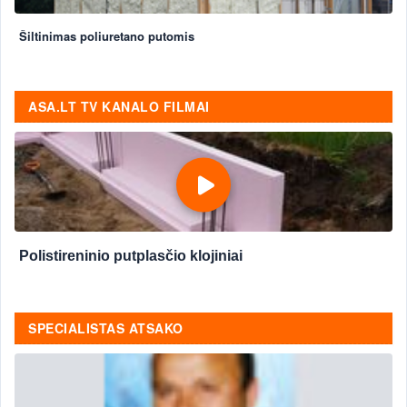
Šiltinimas poliuretano putomis
ASA.LT TV KANALO FILMAI
Polistireninio putplasčio klojiniai
SPECIALISTAS ATSAKO