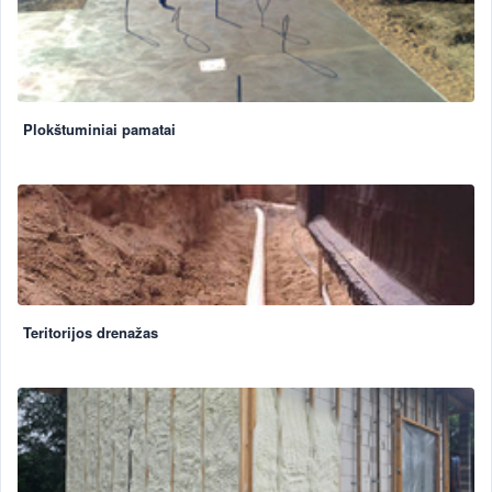
Plokštuminiai pamatai
Teritorijos drenažas