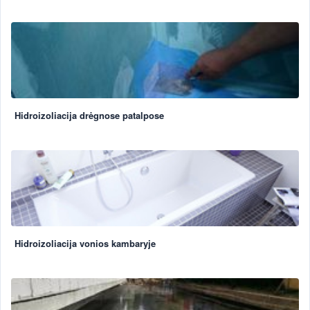
Hidroizoliacija drėgnose patalpose
Hidroizoliacija vonios kambaryje