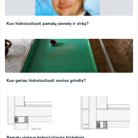
Kuo hidroizoliuoti pamatų sienelę ir viršų?
Kuo geriau hidroizoliuoti vonios grindis?
Pamatų viršaus hidroizoliacija blokeliais