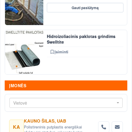
Gauti pasiūlymą
Hidroizoliacinis paklotas grindims
Swelltite
Įsiminti
ĮMONĖS
Vietovė
KAUNO ŠILAS, UAB
KA
Polistireninis putplastis energiškai