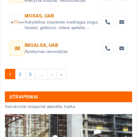
efektyviai statybai, rekonstrukcijai.
MOSAS, UAB
Kokybiškos statybinės medžiagos stogui,
fasadui, gerbūviui, vidaus apdailai,
hidroizoliacijai.
IMGALSA, UAB
IM
Aprašymas nenurodytas
1
2
3
…
›
»
STRAIPSNIAI
Instrukciniai straipsniai abėcėlės tvarka