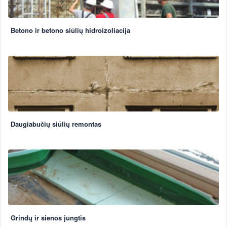
Betono ir betono siūlių hidroizoliacija
Daugiabučių siūlių remontas
Grindų ir sienos jungtis