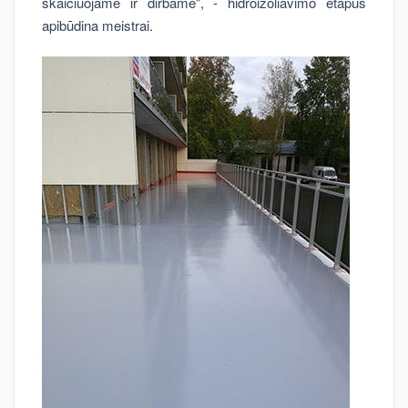
skaičiuojame ir dirbame", - hidroizoliavimo etapus
apibūdina meistrai.