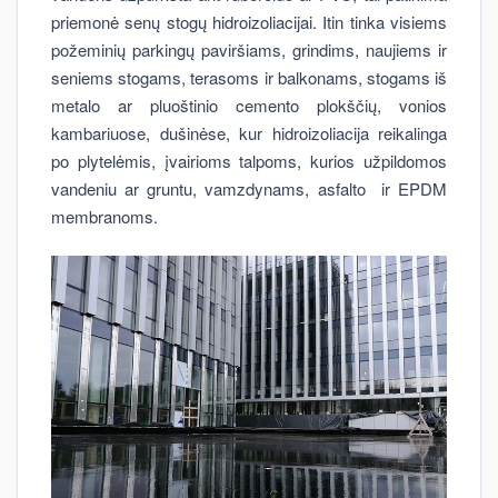
priemonė senų stogų hidroizoliacijai. Itin tinka visiems
požeminių parkingų paviršiams, grindims, naujiems ir
seniems stogams, terasoms ir balkonams, stogams iš
metalo ar pluoštinio cemento plokščių, vonios
kambariuose, dušinėse, kur hidroizoliacija reikalinga
po plytelėmis, įvairioms talpoms, kurios užpildomos
vandeniu ar gruntu, vamzdynams, asfalto ir EPDM
membranoms.