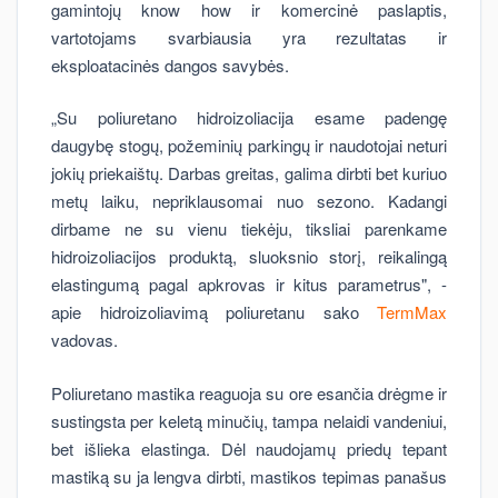
gamintojų know how ir komercinė paslaptis,
vartotojams svarbiausia yra rezultatas ir
eksploatacinės dangos savybės.
„Su poliuretano hidroizoliacija esame padengę
daugybę stogų, požeminių parkingų ir naudotojai neturi
jokių priekaištų. Darbas greitas, galima dirbti bet kuriuo
metų laiku, nepriklausomai nuo sezono. Kadangi
dirbame ne su vienu tiekėju, tiksliai parenkame
hidroizoliacijos produktą, sluoksnio storį, reikalingą
elastingumą pagal apkrovas ir kitus parametrus", -
apie hidroizoliavimą poliuretanu sako
TermMax
vadovas.
Poliuretano mastika reaguoja su ore esančia drėgme ir
sustingsta per keletą minučių, tampa nelaidi vandeniui,
bet išlieka elastinga. Dėl naudojamų priedų tepant
mastiką su ja lengva dirbti, mastikos tepimas panašus