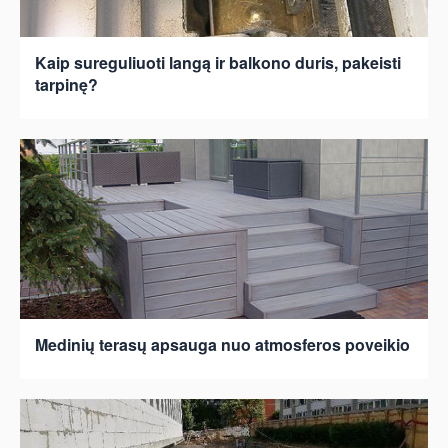
Kaip sureguliuoti langą ir balkono duris, pakeisti
tarpinę?
Medinių terasų apsauga nuo atmosferos poveikio