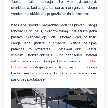
Tačiau, kaip juokauja TermMax darbuotojai,
svarbiausia, kad stogas sandarus ir ant galvos nebėga
vanduo, o plokščio stogo grožis ne itin ir matomas.
Kitas labai svarbus momentas liečiantis plokščių stogų
renovaciją bei naujų hidroizoliavimą - tai saulės įtaka
pastato eksplotacijoje. Visi žinome, kad bituminė
danga labai įkaista ir smarkiai įkaitina patalpas
patalpas, to rezultatas - patiriami dideli kaštai
vėsinimui kondicionieriais, kurie dažniausiai statomi
ant to paties stogo. Įrengus baltos spalvos
TermMax
hidroizoliaciją
, stogas įkaista daug mažiau ir vėsinimo
kaštai ženkliai sumažėja. Tai itin svarbu komercinės
paskirties pastatuose.