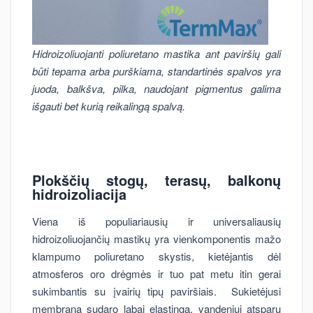
Hidroizoliuojanti poliuretano mastika ant paviršių gali
būti tepama arba purškiama, standartinės spalvos yra
juoda, balkšva, pilka, naudojant pigmentus galima
išgauti bet kurią reikalingą spalvą.
Plokščių stogų, terasų, balkonų
hidroizoliacija
Viena iš populiariausių ir universaliausių
hidroizoliuojančių mastikų yra vienkomponentis mažo
klampumo poliuretano skystis, kietėjantis dėl
atmosferos oro drėgmės ir tuo pat metu itin gerai
sukimbantis su įvairių tipų paviršiais. Sukietėjusi
membrana sudaro labai elastingą, vandeniui atsparų