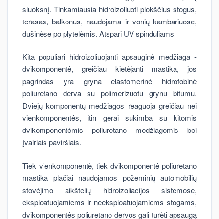
sluoksnį. Tinkamiausia hidroizoliuoti plokščius stogus,
terasas, balkonus, naudojama ir vonių kambariuose,
dušinėse po plytelėmis. Atspari UV spinduliams.
Kita populiari hidroizoliuojanti apsauginė medžiaga -
dvikomponentė, greičiau kietėjanti mastika, jos
pagrindas yra gryna elastomerinė hidrofobinė
poliuretano derva su polimerizuotu grynu bitumu.
Dviejų komponentų medžiagos reaguoja greičiau nei
vienkomponentės, itin gerai sukimba su kitomis
dvikomponentėmis poliuretano medžiagomis bei
įvairiais paviršiais.
Tiek vienkomponentė, tiek dvikomponentė poliuretano
mastika plačiai naudojamos požeminių automobilių
stovėjimo aikštelių hidroizoliacijos sistemose,
eksploatuojamiems ir neeksploatuojamiems stogams,
dvikomponentės poliuretano dervos gali turėti apsaugą