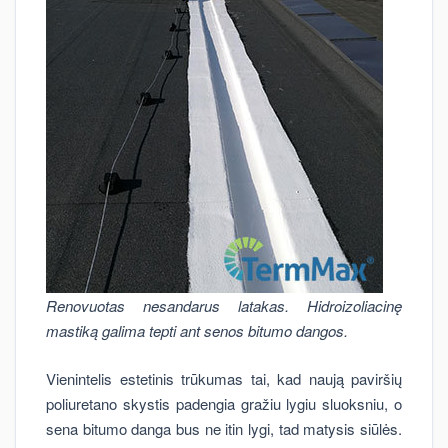
Renovuotas nesandarus latakas. Hidroizoliacinę
mastiką galima tepti ant senos bitumo dangos.
Vienintelis estetinis trūkumas tai, kad naują paviršių
poliuretano skystis padengia gražiu lygiu sluoksniu, o
sena bitumo danga bus ne itin lygi, tad matysis siūlės.