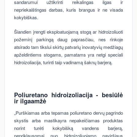
sandarumui užtikrinti reikalingas ilgas ir
nepriekaištingas darbas, kuris brangus ir ne visada
kokybiškas.
Šiandien įrengti eksploatuojamą stogą ar hidroizoliuoti
požeminį parkingą daug paprasčiau, nes rinkoje
atsirado tam tikslui skirtų patvarių inovatyvių medžiagų
apželdintiems stogams, pamatams yra netgi speciali
hidroizoliacija, turinti taip vadinamą šaknų barjerą.
Poliuretano hidroizoliacija - besiūlė
ir ilgaamžė
„Purškiamas arba tepamas poliuretano dervų pagrindo
skystis arba mastikayra nepakeičiamas produktas
norint turėti kokybišką vandens barjerą,
nepriklausomai nuo hidroizoliuojamo paviršiaus