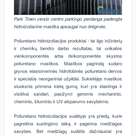
Park Town verslo centro parkingo perdanga padengta
hidroizoliacine mastika apsaugai nuo drėgmės.
Poliuretano hidroizoliacijos produktai - tai ilgo inžinierių
ir chemikų bendro darbo rezultatas, tai unikalios
vienkomponentės arba dvikomponentės skystos
poliuretano mastikos. Mastikos pagrindą sudaro
grynos elastomerinės hidrofobinės poliuretano dervos
ir specialūs neorganiniai užpildai. Sukietėjęs mastikos
sluoksnis primena kietą gumą, kuri yra elastinga ir
visiškai sandari, pasižymi geromis mechaninio,
cheminio, šiluminio ir UV atsparumo savybėmis.
Poliuretano hidroizoliacijos sudėtyje yra priedų, kurie
pagreitina sustingimo laiką ir pagerina medžiagos
savybes. Bet medžiagų sudėtis dažniausiai yra