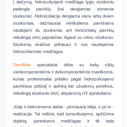
į dažymą, hidroizoliuojanti medžiaga lygiu sluoksniu
padengia paviršių (kai dengiamas storesnis
sluoksnis). Hidroizoliacija dengiama vienu arba dviem
sluoksniais, dažniausiai vertikaliems paviršiams
naudojami du sluoksniai, ant horizontalių paviršių
reikalingą storį paprasčiau išgauti su vienu sluoksniu.
Sluoksnių skaičius priklauso ir nuo naudojamos
hidroizoliacinės medžiagos.
TermMax
specialistai dirba su kelių rūšių
vienkomponentėmis ir dvikomponentėmis mastikomis,
kurias profesionaliai pritaiko pagal hidroizoliuojamo
paviršiaus pobūdį ir aplinką bei užsakovų poreikius,
reikalingą sluoksnio storį, atsparumą UV spinduliams.
„Kaip ir kiekviename darbe - pirmiausia idėja, o po to -
realizacija. Tai reiškia, kad konsultuojame, apžiūrime
objektą, parenkame medžiagas ir tik tada