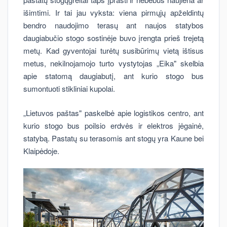
išimtimi. Ir tai jau vyksta: viena pirmųjų apželdintų
bendro naudojimo terasų ant naujos statybos
daugiabučio stogo sostinėje buvo įrengta prieš trejetą
metų. Kad gyventojai turėtų susibūrimų vietą ištisus
metus, nekilnojamojo turto vystytojas „Eika" skelbia
apie statomą daugiabutį, ant kurio stogo bus
sumontuoti stikliniai kupolai.
„Lietuvos paštas" paskelbė apie logistikos centro, ant
kurio stogo bus poilsio erdvės ir elektros jėgainė,
statybą. Pastatų su terasomis ant stogų yra Kaune bei
Klaipėdoje.