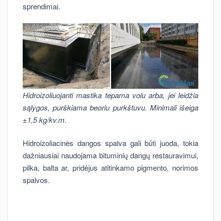
sprendimai.
Hidroizoliuojanti mastika tepama volu arba, jei leidžia
sąlygos, purškiama beoriu purkštuvu. Minimali išeiga
±1,5 kg/kv.m.
Hidroizoliacinės dangos spalva gali būti juoda, tokia
dažniausiai naudojama bituminių dangų restauravimui,
pilka, balta ar, pridėjus atitinkamo pigmento, norimos
spalvos.