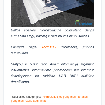
Baltos spalvos hidroizoliacinė poliuretano danga
sumažina stogų kaitimą ir patalpų vėsinimo išlaidas.
Parengta pagal
TermMax
informaciją, įmonės
nuotraukos
Statybų ir būsto gido Asa.lt informaciją atgaminti
visuomenės informavimo priemonėse bei interneto
tinklalapiuose be raštiško UAB "IKS" sutikimo
draudžiama.
Susijusios kategorijos:
Hidroizoliacijos įrengimas
Terasos
įrengimas
Gėlių auginimas