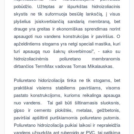
pobūdžio. Užteptas ar išpurkštas hidroizoliacinis
skystis ne tik suformuoja besiūlę lanksčią, į visus
plyšelius įsiskverbiančią sandarią membraną, bet
drauge yra greitas ir ekonomiškas sprendimas norint
apsaugoti nuo vandens konstrukcijas ir paviršius. O
apželdintiems stogams yra netgi speciali mastika, kuri
turi apsaugą nuo šaknų skverbimosi", - sako su
hidroizoliacinėmis poliuretano membranomis
dirbančios TermMax vadovas Tomas Mikalauskas.
Poliuretano hidorizoliacija tinka ne tik stogams, bet
praktiškai visiems stabiliems paviršiams, visoms
pastato konstrukcijoms, kurioms reikalinga apsauga
nuo vandens. Tai gali būti šiltinamasis sluoksnis,
gipso ir cemento plokštės, metalas, gelžbetonis,
paviršiai apšiltinti purškiamomis poliuretano putomis.
Poliuretano hidroizoliacija puikiai laikosi ir nepraleidžia
vandens užpurkšta ant ruberoido ar PVC, tai patikima