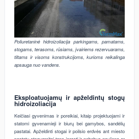
Poliuretaninė hidroizoliacija parkingams, pamatams,
stogams, terasoms, rūsiams, įvairiems rezervuarams,
tiltams ir visoms konstrukcijoms, kurioms reikalinga
apsauga nuo vandens.
Eksploatuojamų ir apželdintų stogų
hidroizoliacija
Keičiasi gyvenimas ir poreikiai, kitaip projektuojami ir
statomi gyvenamieji ir biurų bei gamybos, sandėlių
pastatai. Apželdinti stogai ir poilsio erdvės ant miesto
pastatų stogųgreitai taps įprasti ir nebebus naujiena ar