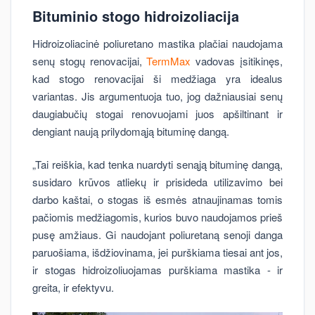
Bituminio stogo hidroizoliacija
Hidroizoliacinė poliuretano mastika plačiai naudojama
senų stogų renovacijai,
TermMax
vadovas įsitikinęs,
kad stogo renovacijai ši medžiaga yra idealus
variantas. Jis argumentuoja tuo, jog dažniausiai senų
daugiabučių stogai renovuojami juos apšiltinant ir
dengiant naują prilydomąją bituminę dangą.
„Tai reiškia, kad tenka nuardyti senąją bituminę dangą,
susidaro krūvos atliekų ir prisideda utilizavimo bei
darbo kaštai, o stogas iš esmės atnaujinamas tomis
pačiomis medžiagomis, kurios buvo naudojamos prieš
pusę amžiaus. Gi naudojant poliuretaną senoji danga
paruošiama, išdžiovinama, jei purškiama tiesai ant jos,
ir stogas hidroizoliuojamas purškiama mastika - ir
greita, ir efektyvu.