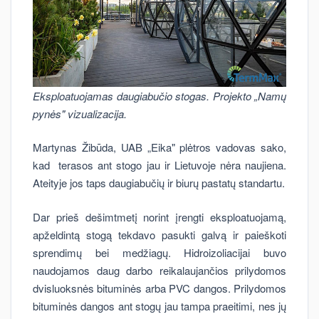
Eksploatuojamas daugiabučio stogas. Projekto „Namų
pynės" vizualizacija.
Martynas Žibūda, UAB „Eika" plėtros vadovas sako,
kad terasos ant stogo jau ir Lietuvoje nėra naujiena.
Ateityje jos taps daugiabučių ir biurų pastatų standartu.
Dar prieš dešimtmetį norint įrengti eksploatuojamą,
apželdintą stogą tekdavo pasukti galvą ir paieškoti
sprendimų bei medžiagų. Hidroizoliacijai buvo
naudojamos daug darbo reikalaujančios prilydomos
dvisluoksnės bituminės arba PVC dangos. Prilydomos
bituminės dangos ant stogų jau tampa praeitimi, nes jų