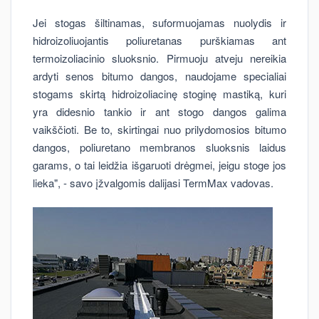
Jei stogas šiltinamas, suformuojamas nuolydis ir
hidroizoliuojantis poliuretanas purškiamas ant
termoizoliacinio sluoksnio. Pirmuoju atveju nereikia
ardyti senos bitumo dangos, naudojame specialiai
stogams skirtą hidroizoliacinę stoginę mastiką, kuri
yra didesnio tankio ir ant stogo dangos galima
vaikščioti. Be to, skirtingai nuo prilydomosios bitumo
dangos, poliuretano membranos sluoksnis laidus
garams, o tai leidžia išgaruoti drėgmei, jeigu stoge jos
lieka", - savo įžvalgomis dalijasi TermMax vadovas.