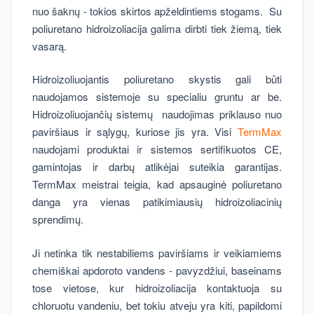
nuo šaknų - tokios skirtos apželdintiems stogams. Su
poliuretano hidroizoliacija galima dirbti tiek žiemą, tiek
vasarą.
Hidroizoliuojantis poliuretano skystis gali būti
naudojamos sistemoje su specialiu gruntu ar be.
Hidroizoliuojančių sistemų naudojimas priklauso nuo
paviršiaus ir sąlygų, kuriose jis yra. Visi
TermMax
naudojami produktai ir sistemos sertifikuotos CE,
gamintojas ir darbų atlikėjai suteikia garantijas.
TermMax meistrai teigia, kad apsauginė poliuretano
danga yra vienas patikimiausių hidroizoliacinių
sprendimų.
Ji netinka tik nestabiliems paviršiams ir veikiamiems
chemiškai apdoroto vandens - pavyzdžiui, baseinams
tose vietose, kur hidroizoliacija kontaktuoja su
chloruotu vandeniu, bet tokiu atveju yra kiti, papildomi