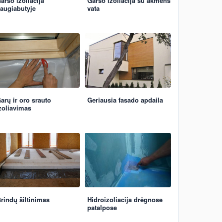
arso izoliacija
Garso izoliacija su akmens
augiabutyje
vata
arų ir oro srauto
Geriausia fasado apdaila
zoliavimas
rindų šiltinimas
Hidroizoliacija drėgnose
patalpose