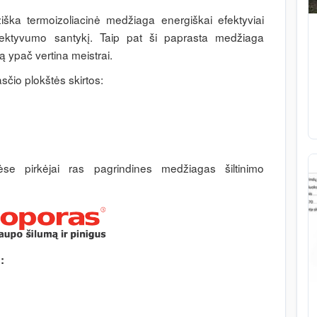
mžiška termoizoliacinė medžiaga energiškai efektyviai
 efektyvumo santykį. Taip pat ši paprasta medžiaga
 ypač vertina meistrai.
asčio plokštės skirtos:
ėse pirkėjai ras pagrindines medžiagas šiltinimo
: