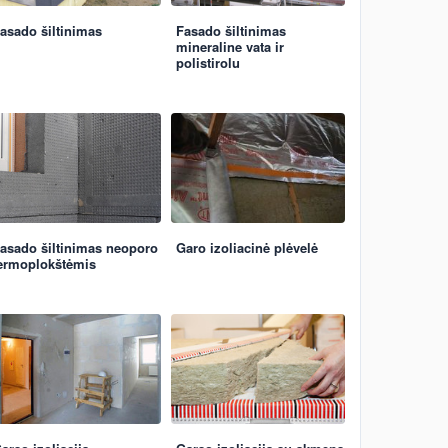
asado šiltinimas
Fasado šiltinimas
mineraline vata ir
polistirolu
asado šiltinimas neoporo
Garo izoliacinė plėvelė
ermoplokštėmis