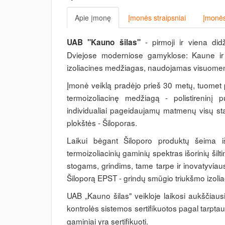
Apie įmonę
Įmonės straipsniai
Įmonės
- pirmoji ir viena did
UAB "Kauno šilas"
Dviejose moderniose gamyklose: Kaune ir
izoliacines medžiagas, naudojamas visuomeni
Įmonė veiklą pradėjo prieš 30 metų, tuomet p
termoizoliacinę medžiagą - polistireninį p
individualiai pageidaujamų matmenų visų sta
plokštės - Šiloporas.
Laikui bėgant Šiloporo produktų šeima išs
termoizoliacinių gaminių spektras išorinių ši
stogams, grindims, tame tarpe ir inovatyvia
Šiloporą EPST - grindų smūgio triukšmo izoliac
UAB „Kauno šilas" veikloje laikosi aukščia
kontrolės sistemos sertifikuotos pagal tarpt
gaminiai yra sertifikuoti.