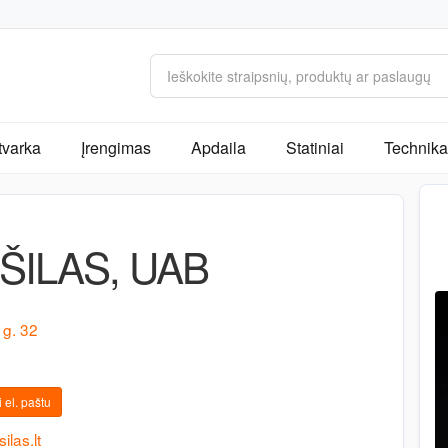
tvarka
Įrengimas
Apdaila
Statiniai
Technika 
ŠILAS, UAB
 g. 32
 el. paštu
las.lt