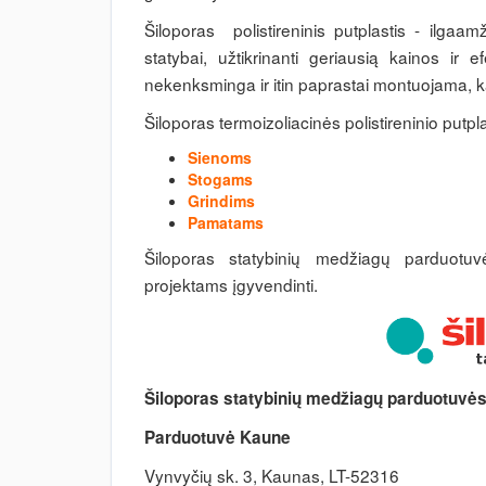
Šiloporas polistireninis putplastis - ilgaa
statybai, užtikrinanti geriausią kainos ir
nekenksminga ir itin paprastai montuojama, ką
Šiloporas termoizoliacinės polistireninio putpl
Sienoms
Stogams
Grindims
Pamatams
Šiloporas statybinių medžiagų parduotuv
projektams įgyvendinti.
Šiloporas statybinių medžiagų parduotuvės
Parduotuvė Kaune
Vynvyčių sk. 3, Kaunas, LT-52316