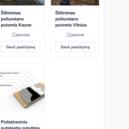
Šiltinimas
Šiltinimas
poliuretano
poliuretano
putomis Kaune
putomis Vilnius
Įsiminti
Įsiminti
Gauti pasiūlymą
Gauti pasiūlymą
Polistireninis
putplastis grindims