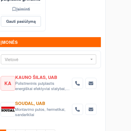
Įsiminti
Gauti pasiūlymą
ĮMONĖS
Vietovė
KAUNO ŠILAS, UAB
KA
Polistireninis putplastis
energiškai efektyviai statybai,
rekonstrukcijai.
SOUDAL, UAB
Montavimo putos, hermetikai,
sandarikliai