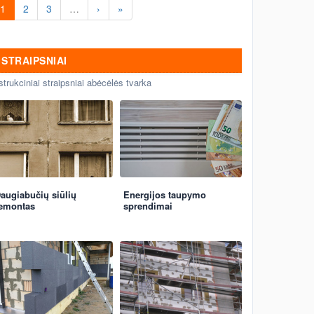
1
2
3
…
›
»
STRAIPSNIAI
strukciniai straipsniai abėcėlės tvarka
augiabučių siūlių
Energijos taupymo
emontas
sprendimai