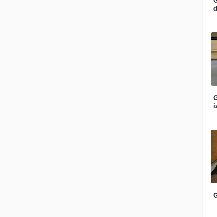
G
d
G
i
G