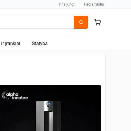
Prisijungti
Registruotis
ir įrankiai
Statyba