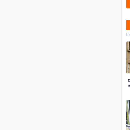
In
D
r