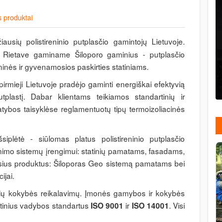
 produktai
žiausių polistireninio putplasčio gamintojų Lietuvoje.
 Rietave gaminame Šiloporo gaminius - putplasčio
nės ir gyvenamosios paskirties statiniams.
irmieji Lietuvoje pradėjo gaminti energiškai efektyvią
utplastį. Dabar klientams teikiamos standartinių ir
tybos taisyklėse reglamentuotų tipų termoizoliacinės
iplėtė - siūlomas platus polistireninio putplasčio
ltinimo sistemų įrengimui: statinių pamatams, fasadams,
usius produktus: Šiloporas Geo sistemą pamatams bei
ijai.
usių kokybės reikalavimų. Įmonės gamybos ir kokybės
autinius vadybos standartus
ir
. Visi
ISO 9001
ISO 14001