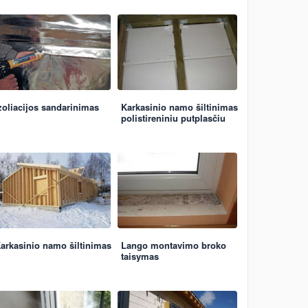
zoliacijos sandarinimas
Karkasinio namo šiltinimas
polistireniniu putplasčiu
arkasinio namo šiltinimas
Lango montavimo broko
taisymas