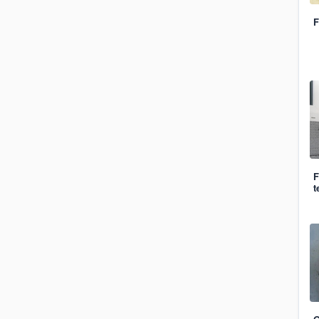
F
F
t