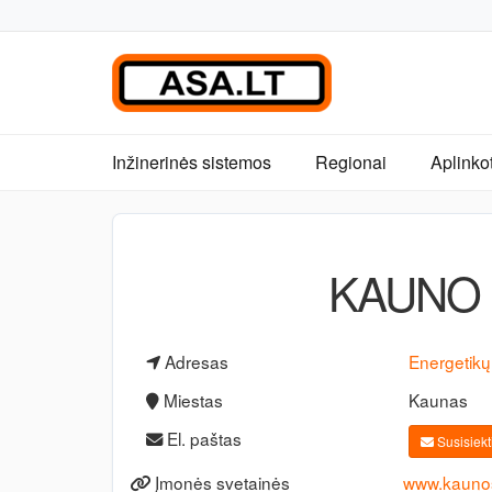
Inžinerinės sistemos
Regionai
Aplinko
KAUNO 
Adresas
Energetikų
Miestas
Kaunas
El. paštas
Susisiekti
Įmonės svetainės
www.kaunosi