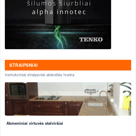
STRAIPSNIAI
Instrukciniai straipsniai abėcėlės tvarka
Akmeniniai virtuvės stalviršiai