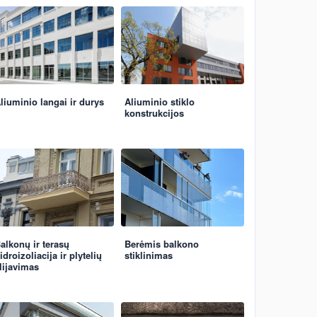
liuminio langai ir durys
Aliuminio stiklo
konstrukcijos
alkonų ir terasų
Berėmis balkono
idroizoliacija ir plytelių
stiklinimas
lijavimas