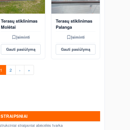
Terasų stiklinimas
Terasų stiklinimas
Molėtai
Palanga
Įsiminti
Įsiminti
Gauti pasiūlymą
Gauti pasiūlymą
1
2
›
»
STRAIPSNIAI
strukciniai straipsniai abėcėlės tvarka