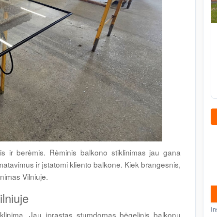
is ir berėmis. Rėminis balkono stiklinimas jau gana
matavimus ir įstatomi kliento balkone. Kiek brangesnis,
inimas Vilniuje.
lniuje
In
klinimą. Jau įprastas stumdomas bėgelinis balkonų