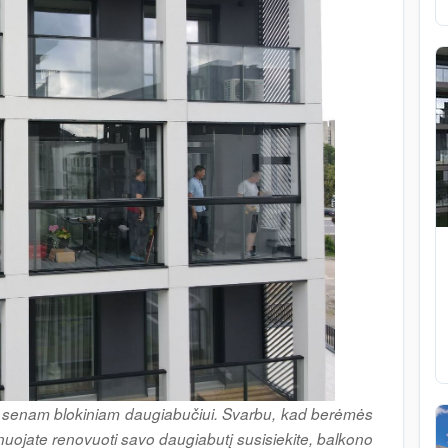
net senam blokiniam daugiabučiui. Svarbu, kad berėmės
uojate renovuoti savo daugiabutį susisiekite, balkono