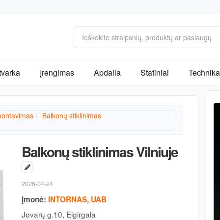
tvarka
Įrengimas
Apdaila
Statiniai
Technika 
ontavimas
Balkonų stiklinimas
Balkonų stiklinimas Vilniuje
2026-04-24
Įmonė:
INTORNAS, UAB
Jovarų g.10, Eigirgala