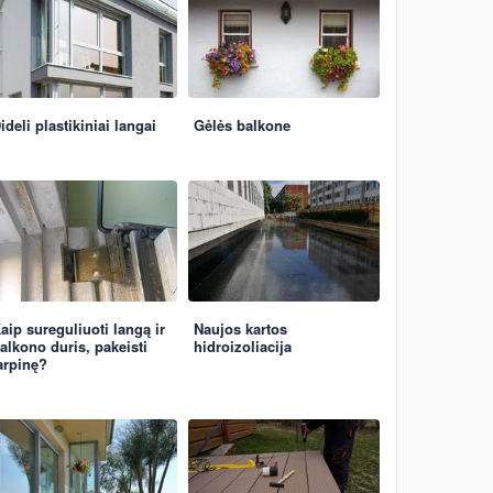
ideli plastikiniai langai
Gėlės balkone
aip sureguliuoti langą ir
Naujos kartos
alkono duris, pakeisti
hidroizoliacija
arpinę?