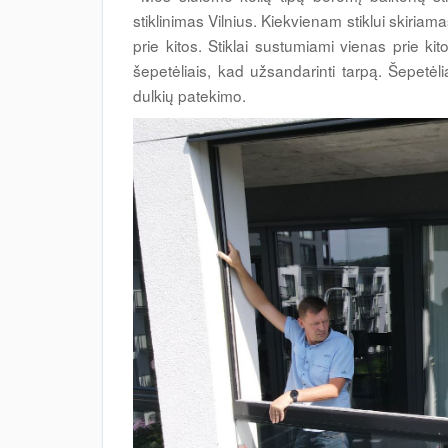
stiklinimas Vilnius. Kiekvienam stiklui skiri
prie kitos. Stiklai sustumiami vienas prie kit
šepetėliais, kad užsandarinti tarpą. Šepetėlia
dulkių patekimo.