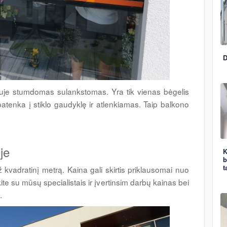
D
iuje stumdomas sulankstomas. Yra tik vienas bėgelis
 patenka į stiklo gaudyklę ir atlenkiamas. Taip balkono
je
K
b
t
kvadratinį metrą. Kaina gali skirtis priklausomai nuo
e su mūsų specialistais ir įvertinsim darbų kainas bei
e.