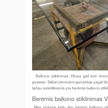
Balkono stiklinimas Vilnius gali būti rėmin
įprastas. Stiklai įrėminami gamykloje pagal iš
tačiau estetiškesnis yra berėmis balkono stikl
Berėmis balkono stiklinimas Vi
Mes siūlome kelių tipų berėmį balkonų sti