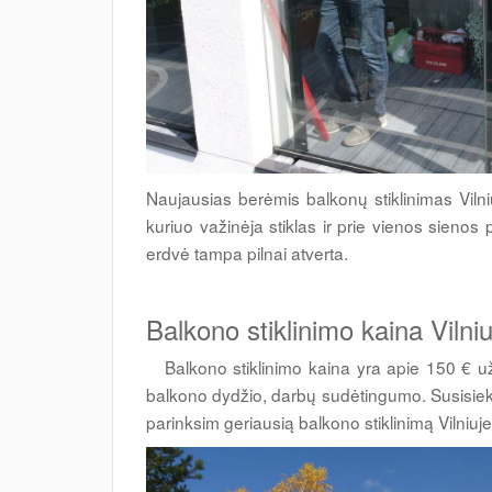
Naujausias berėmis balkonų stiklinimas Viln
kuriuo važinėja stiklas ir prie vienos sienos
erdvė tampa pilnai atverta.
Balkono stiklinimo kaina Vilniu
Balkono stiklinimo kaina yra apie 150 € už 
balkono dydžio, darbų sudėtingumo. Susisiekit
parinksim geriausią balkono stiklinimą Vilniuj