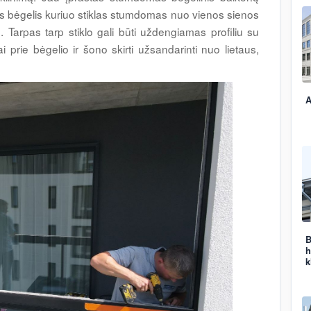
amas bėgelis kuriuo stiklas stumdomas nuo vienos sienos
o. Tarpas tarp stiklo gali būti uždengiamas profiliu su
i prie bėgelio ir šono skirti užsandarinti nuo lietaus,
A
B
h
k