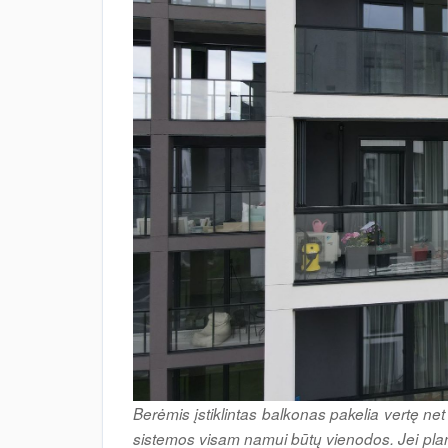
Berėmis įstiklintas balkonas pakelia vertę 
sistemos visam namui būtų vienodos. Jei plan