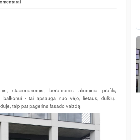
omentarai
omis, stacionariomis, bėrėmėmis aliuminio profilių
ų balkonui - tai apsauga nuo vėjo, lietaus, dulkių.
iduje, taip pat pagerins fasado vaizdą.