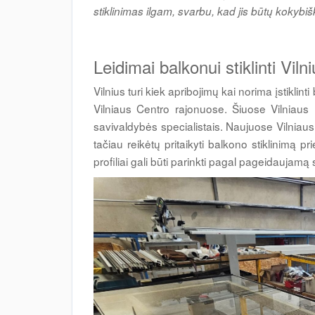
stiklinimas ilgam, svarbu, kad jis būtų kokybiš
Leidimai balkonui stiklinti Vil
Vilnius turi kiek apribojimų kai norima įstikli
Vilniaus Centro rajonuose. Šiuose Vilniaus r
savivaldybės specialistais. Naujuose Vilniau
tačiau reikėtų pritaikyti balkono stiklinimą 
profiliai gali būti parinkti pagal pageidaujamą