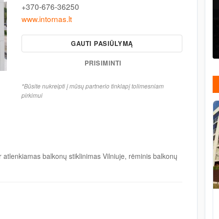
+370-676-36250
www.intornas.lt
GAUTI PASIŪLYMĄ
PRISIMINTI
*Būsite nukreipti į mūsų partnerio tinklapį tolimesniam
pirkimui
 atlenkiamas balkonų stiklinimas Vilniuje, rėminis balkonų