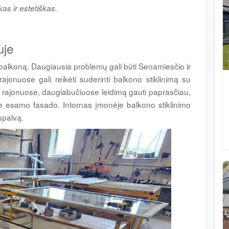
kas ir estetiškas.
niuje
nti balkoną. Daugiausia problemų gali būti Senamiesčio ir
ajonuose gali reikėti suderinti balkono stiklinimą su
s rajonuose, daugiabučiuose leidimą gauti paprasčiau,
prie esamo fasado. Intornas įmonėje balkono stiklinimo
 spalvą.