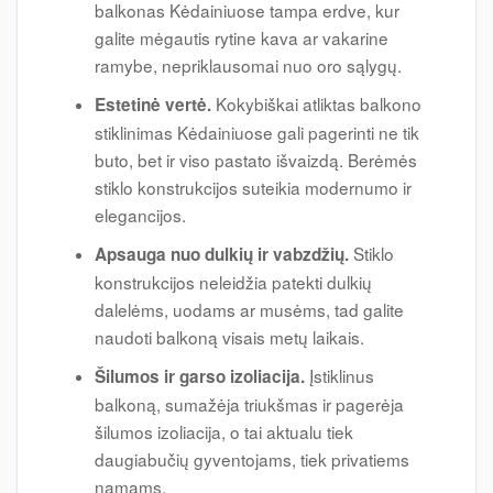
balkonas Kėdainiuose tampa erdve, kur
galite mėgautis rytine kava ar vakarine
ramybe, nepriklausomai nuo oro sąlygų.
Kokybiškai atliktas balkono
Estetinė vertė.
stiklinimas Kėdainiuose gali pagerinti ne tik
buto, bet ir viso pastato išvaizdą. Berėmės
stiklo konstrukcijos suteikia modernumo ir
elegancijos.
Stiklo
Apsauga nuo dulkių ir vabzdžių.
konstrukcijos neleidžia patekti dulkių
dalelėms, uodams ar musėms, tad galite
naudoti balkoną visais metų laikais.
Įstiklinus
Šilumos ir garso izoliacija.
balkoną, sumažėja triukšmas ir pagerėja
šilumos izoliacija, o tai aktualu tiek
daugiabučių gyventojams, tiek privatiems
namams.