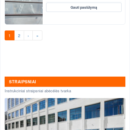
Gauti pasiūlymą
1
2
›
»
STRAIPSNIAI
Instrukciniai straipsniai abėcėlės tvarka