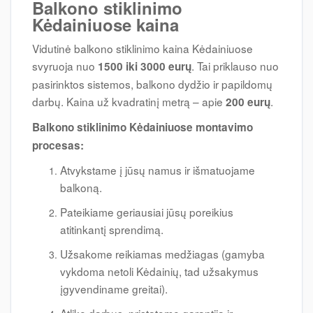
Balkono stiklinimo
Kėdainiuose kaina
Vidutinė balkono stiklinimo kaina Kėdainiuose
svyruoja nuo
. Tai priklauso nuo
1500 iki 3000 eurų
pasirinktos sistemos, balkono dydžio ir papildomų
darbų. Kaina už kvadratinį metrą – apie
.
200 eurų
Balkono stiklinimo Kėdainiuose montavimo
procesas:
Atvykstame į jūsų namus ir išmatuojame
balkoną.
Pateikiame geriausiai jūsų poreikius
atitinkantį sprendimą.
Užsakome reikiamas medžiagas (gamyba
vykdoma netoli Kėdainių, tad užsakymus
įgyvendiname greitai).