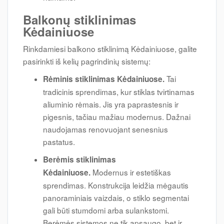
Balkonų stiklinimas
Kėdainiuose
Rinkdamiesi balkono stiklinimą Kėdainiuose, galite
pasirinkti iš kelių pagrindinių sistemų:
Tai
Rėminis stiklinimas Kėdainiuose.
tradicinis sprendimas, kur stiklas tvirtinamas
aliuminio rėmais. Jis yra paprastesnis ir
pigesnis, tačiau mažiau modernus. Dažnai
naudojamas renovuojant senesnius
pastatus.
Berėmis stiklinimas
Modernus ir estetiškas
Kėdainiuose.
sprendimas. Konstrukcija leidžia mėgautis
panoraminiais vaizdais, o stiklo segmentai
gali būti stumdomi arba sulankstomi.
Berėmės sistemos ne tik apsaugo, bet ir