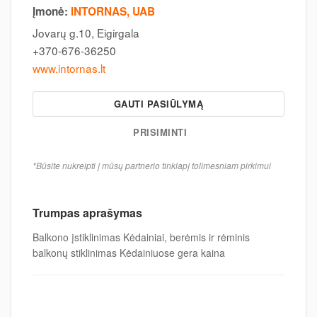
Įmonė:
INTORNAS, UAB
Jovarų g.10, Eigirgala
+370-676-36250
www.intornas.lt
GAUTI PASIŪLYMĄ
PRISIMINTI
*Būsite nukreipti į mūsų partnerio tinklapį tolimesniam pirkimui
Trumpas aprašymas
Balkono įstiklinimas Kėdainiai, berėmis ir rėminis
balkonų stiklinimas Kėdainiuose gera kaina