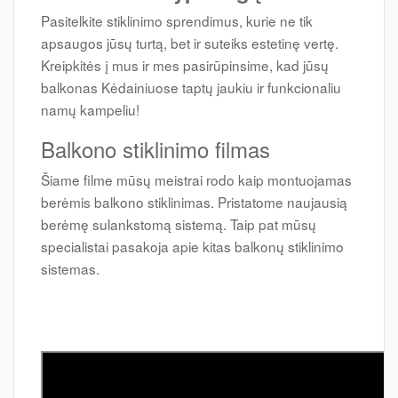
Pasitelkite stiklinimo sprendimus, kurie ne tik
apsaugos jūsų turtą, bet ir suteiks estetinę vertę.
Kreipkitės į mus ir mes pasirūpinsime, kad jūsų
balkonas Kėdainiuose taptų jaukiu ir funkcionaliu
namų kampeliu!
Balkono stiklinimo filmas
Šiame filme mūsų meistrai rodo kaip montuojamas
berėmis balkono stiklinimas. Pristatome naujausią
berėmę sulankstomą sistemą. Taip pat mūsų
specialistai pasakoja apie kitas balkonų stiklinimo
sistemas.