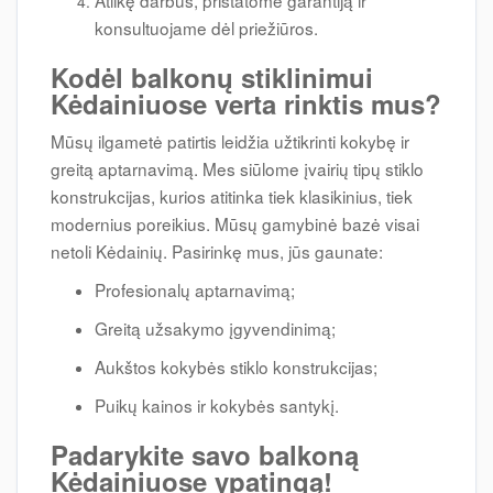
Atlikę darbus, pristatome garantiją ir
konsultuojame dėl priežiūros.
Kodėl balkonų stiklinimui
Kėdainiuose verta rinktis mus?
Mūsų ilgametė patirtis leidžia užtikrinti kokybę ir
greitą aptarnavimą. Mes siūlome įvairių tipų stiklo
konstrukcijas, kurios atitinka tiek klasikinius, tiek
modernius poreikius. Mūsų gamybinė bazė visai
netoli Kėdainių. Pasirinkę mus, jūs gaunate:
Profesionalų aptarnavimą;
Greitą užsakymo įgyvendinimą;
Aukštos kokybės stiklo konstrukcijas;
Puikų kainos ir kokybės santykį.
Padarykite savo balkoną
Kėdainiuose ypatingą!