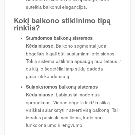
suteikia balkonui elegancijos.
Kokį balkono stiklinimo tipą
rinktis?
Stumdomos balkonų sistemos
Balkono segmentai juda
Kėdainiuose.
bėgeliais ir gali būti sustumiami prie sienos.
Tokia sistema užtikrina apsaugą nuo lietaus ir
dulkių, o šepetėliai tarp stiklų padeda
pašalinti kondensatą.
Sulankstomos balkonų sistemos
Labiausiai modernus
Kėdainiuose.
sprendimas. Vienas bėgelis leidžia stiklą
visiškai sulankstyti ir atverti visą balkoną. Tai
idealus pasirinkimas tiems, kurie nori
funkcionalumo ir lengvumo.