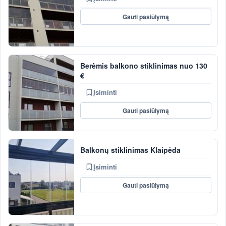
Gauti pasiūlymą
Berėmis balkono stiklinimas nuo 130
€
Įsiminti
Gauti pasiūlymą
Balkonų stiklinimas Klaipėda
Įsiminti
Gauti pasiūlymą