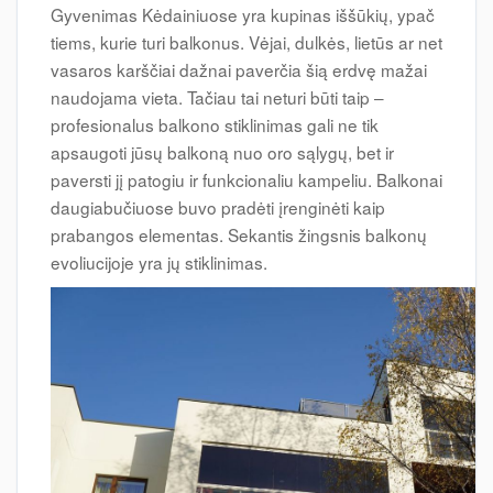
Gyvenimas Kėdainiuose yra kupinas iššūkių, ypač
tiems, kurie turi balkonus. Vėjai, dulkės, lietūs ar net
vasaros karščiai dažnai paverčia šią erdvę mažai
naudojama vieta. Tačiau tai neturi būti taip –
profesionalus balkono stiklinimas gali ne tik
apsaugoti jūsų balkoną nuo oro sąlygų, bet ir
paversti jį patogiu ir funkcionaliu kampeliu. Balkonai
daugiabučiuose buvo pradėti įrenginėti kaip
prabangos elementas. Sekantis žingsnis balkonų
evoliucijoje yra jų stiklinimas.