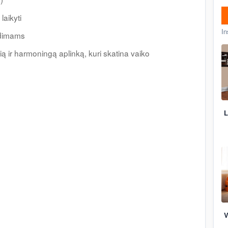
laikyti
In
idimams
ą ir harmoningą aplinką, kuri skatina vaiko
L
V