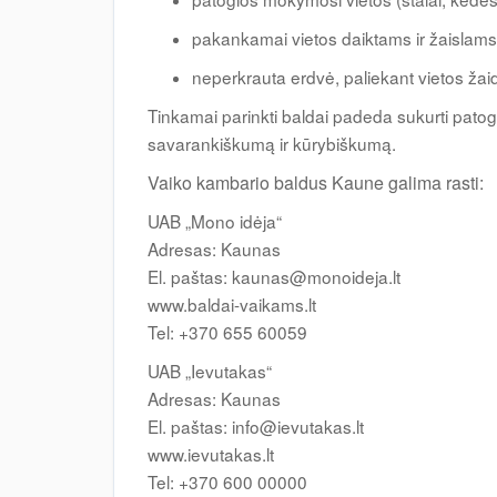
pakankamai vietos daiktams ir žaislams 
neperkrauta erdvė, paliekant vietos ža
Tinkamai parinkti baldai padeda sukurti patogi
savarankiškumą ir kūrybiškumą.
Vaiko kambario baldus Kaune galima rasti:
UAB „Mono idėja“
Adresas: Kaunas
El. paštas:
kaunas@monoideja.lt
www.baldai-vaikams.lt
Tel: +370 655 60059
UAB „Ievutakas“
Adresas: Kaunas
El. paštas:
info@ievutakas.lt
www.ievutakas.lt
Tel: +370 600 00000