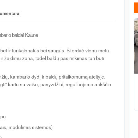
omentarai
bario baldai Kaune
i, bet ir funkcionalūs bei saugūs. Ši erdvė vienu metu
ir žaidimų zona, todėl baldų pasirinkimas turi būti
žių, kambario dydį ir baldų pritaikomumą ateityje.
gti“ kartu su vaiku, pavyzdžiui, reguliuojamo aukščio
mpų
iais, modulinės sistemos)
)