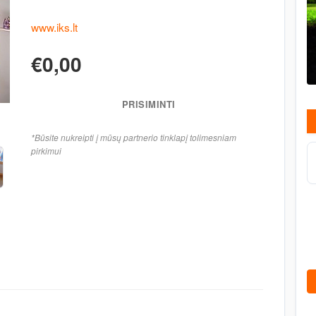
www.iks.lt
€0,00
PRISIMINTI
*Būsite nukreipti į mūsų partnerio tinklapį tolimesniam
pirkimui