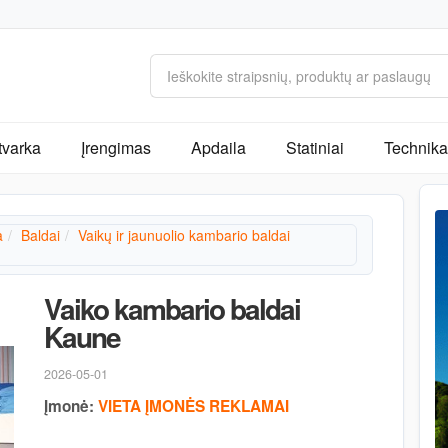
tvarka
Įrengimas
Apdaila
Statiniai
Technika 
a
Baldai
Vaikų ir jaunuolio kambario baldai
Vaiko kambario baldai
Kaune
2026-05-01
Įmonė:
VIETA ĮMONĖS REKLAMAI