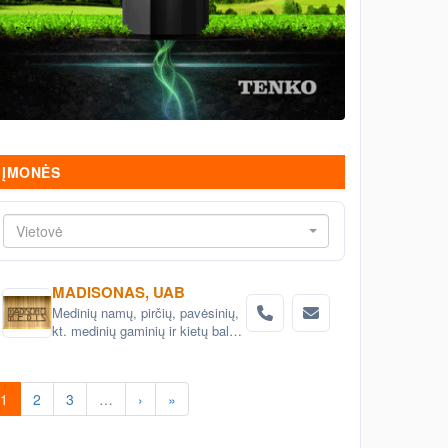
ĮMONĖS
Vietovė
MADISONAS, UAB
Medinių namų, pirčių, pavėsinių,
kt. medinių gaminių ir kietų baldų
projektavimas ir gamyba
1
2
3
…
›
»