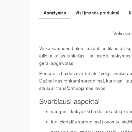
Aprašymas
Visi įmonės produktai
K
Vaiko kam
Vaiko kambario baldai turi būti ne tik estetišk
atlieka kelias funkcijas – tai miego, mokymosi 
gerai apgalvotas.
Renkantis baldus svarbu atsižvelgti į vaiko am
Dažnai pasirenkami sprendimai, kurie gali „au
stalai ar transformuojamos lovos.
Svarbiausi aspektai
saugūs ir kokybiški baldai be aštrių ka
funkcionalūs sprendimai (lovos su stalč
patogios mokymosi vietos (stalai, kėdės