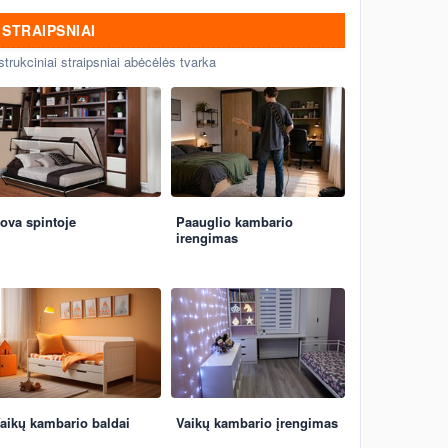
STRAIPSNIAI
strukciniai straipsniai abėcėlės tvarka
ova spintoje
Paauglio kambario
irengimas
aikų kambario baldai
Vaikų kambario įrengimas