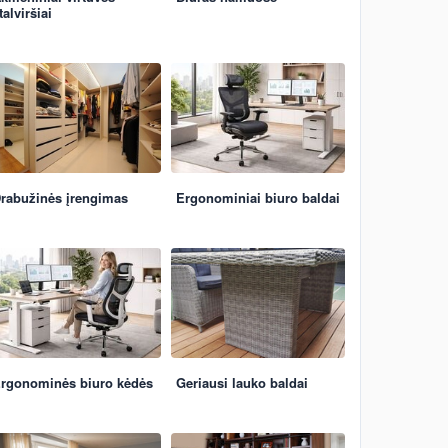
talviršiai
rabužinės įrengimas
Ergonominiai biuro baldai
rgonominės biuro kėdės
Geriausi lauko baldai