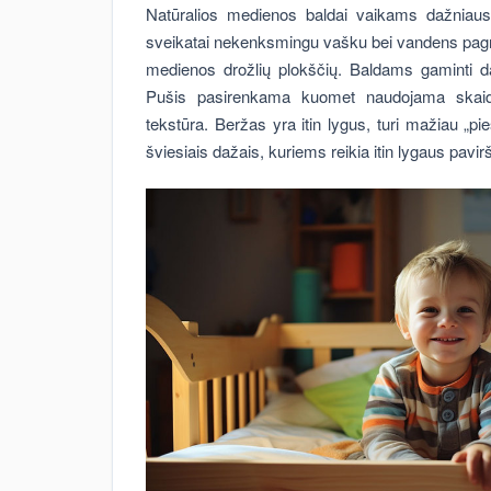
Natūralios medienos baldai vaikams dažniau
sveikatai nekenksmingu vašku bei vandens pagr
medienos drožlių plokščių. Baldams gaminti d
Pušis pasirenkama kuomet naudojama skaidr
tekstūra. Beržas yra itin lygus, turi mažiau „p
šviesiais dažais, kuriems reikia itin lygaus pavir