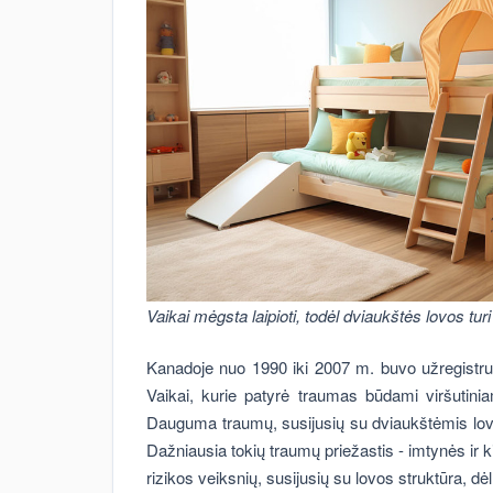
Vaikai mėgsta laipioti, todėl dviaukštės lovos turi
Kanadoje nuo 1990 iki 2007 m. buvo užregistruo
Vaikai, kurie patyrė traumas būdami viršutini
Dauguma traumų, susijusių su dviaukštėmis lovom
Dažniausia tokių traumų priežastis - imtynės ir ki
rizikos veiksnių, susijusių su lovos struktūra, dėl 