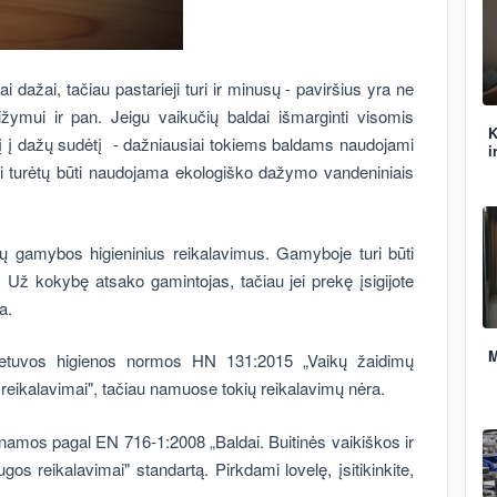
i dažai, tačiau pastarieji turi ir minusų - paviršius yra ne
žymui ir pan. Jeigu vaikučių baldai išmarginti visomis
K
sį į dažų sudėtį - dažniausiai tokiems baldams naudojami
i
i turėtų būti naudojama ekologiško dažymo vandeniniais
dų gamybos higieninius reikalavimus. Gamyboje turi būti
Už kokybę atsako gamintojas, tačiau jei prekę įsigijote
a.
M
Lietuvos higienos normos HN 131:2015 „Vaikų žaidimų
 reikalavimai", tačiau namuose tokių reikalavimų nėra.
minamos pagal EN 716-1:2008 „Baldai. Buitinės vaikiškos ir
os reikalavimai" standartą. Pirkdami lovelę, įsitikinkite,