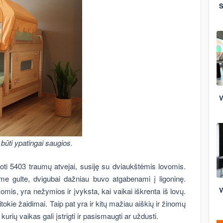
S
V
 būti ypatingai saugios.
ti 5403 traumų atvejai, susiję su dviaukštėmis lovomis.
ame gulte, dvigubai dažniau buvo atgabenami į ligoninę.
V
is, yra nežymios ir įvyksta, kai vaikai iškrenta iš lovų.
tokie žaidimai. Taip pat yra ir kitų mažiau aiškių ir žinomų
kurių vaikas gali įstrigti ir pasismaugti ar uždusti.