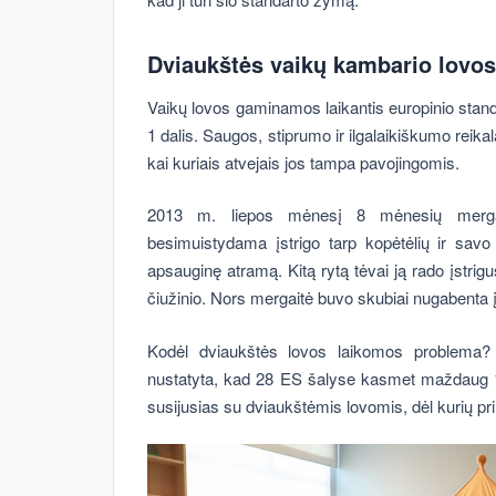
Dviaukštės vaikų kambario lovos
Vaikų lovos gaminamos laikantis europinio stand
1 dalis. Saugos, stiprumo ir ilgalaikiškumo reikal
kai kuriais atvejais jos tampa pavojingomis.
2013 m. liepos mėnesį 8 mėnesių mergai
besimuistydama įstrigo tarp kopėtėlių ir savo 
apsauginę atramą. Kitą rytą tėvai ją rado įstrig
čiužinio. Nors mergaitė buvo skubiai nugabenta į l
Kodėl dviaukštės lovos laikomos problema
nustatyta, kad 28 ES šalyse kasmet maždaug 1
susijusias su dviaukštėmis lovomis, dėl kurių pr