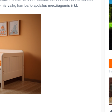
komis vaikų kambario apdailos medžiagomis ir kt.
In
A