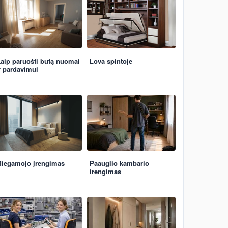
aip paruošti butą nuomai
Lova spintoje
r pardavimui
iegamojo įrengimas
Paauglio kambario
irengimas