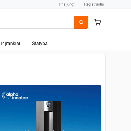
Prisijungti
Registruotis
ir įrankiai
Statyba