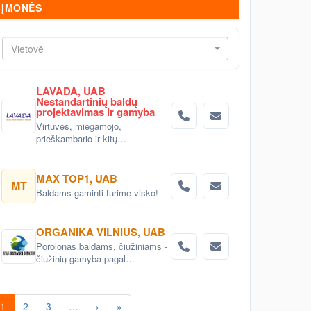
ĮMONĖS
Vietovė
LAVADA, UAB
Nestandartinių baldų
projektavimas ir gamyba
Virtuvės, miegamojo,
prieškambario ir kitų
nestandartinių baldų
projektavimas ir gaminimas
Vilniuje
MAX TOP1, UAB
MT
Baldams gaminti turime visko!
ORGANIKA VILNIUS, UAB
Porolonas baldams, čiužiniams -
čiužinių gamyba pagal
individualius poreikius;
1
2
3
…
›
»