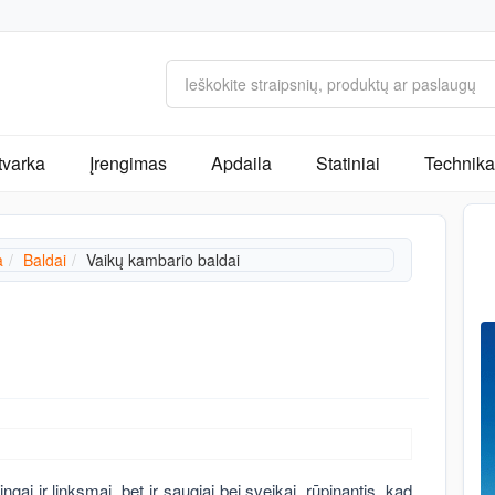
tvarka
Įrengimas
Apdaila
Statiniai
Technika 
a
Baldai
Vaikų kambario baldai
gai ir linksmai, bet ir saugiai bei sveikai, rūpinantis, kad