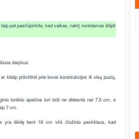
, taip pat pasirūpinkite, kad vaikas, naktį norėdamas išlipti
 šiuos dalykus:
i ar kitaip pritvirtinti prie lovos konstrukcijos iš visų pusių,
inio turėklo apačios turi būti ne didesnis nei 7,5 cm, o
aip 7 cm.
rie yra iškilę bent 16 cm virš čiužinio paviršiaus, kad