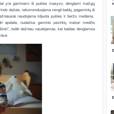
siai yra gaminami iš pušies masyvo, dengiami mažųjų
s
indo dažais, rekomenduojama vengti baldų, pagamintų iš
ažniausiai naudojama klijuota pušies ir beržo mediena.
i apdaila, nudažius gaminio paviršių matosi medžio
iešinio", todėl dažniau naudojamas, kai baldas dengiamsa
šiaus.
D
E