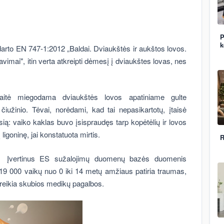
P
k
arto EN 747-1:2012 „Baldai. Dviaukštės ir aukštos lovos.
avimai", itin verta atkreipti dėmesį į dviaukštes lovas, nes
tė miegodama dviaukštės lovos apatiniame gulte
čiužinio. Tėvai, norėdami, kad tai nepasikartotų, įtaisė
usią: vaiko kaklas buvo įsispraudęs tarp kopėtėlių ir lovos
igoninę, jai konstatuota mirtis.
R
? Įvertinus ES sužalojimų duomenų bazės duomenis
9 000 vaikų nuo 0 iki 14 metų amžiaus patiria traumas,
ireikia skubios medikų pagalbos.