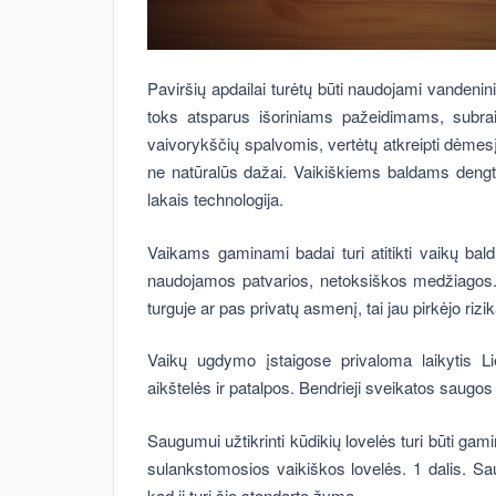
Paviršių apdailai turėtų būti naudojami vandeninia
toks atsparus išoriniams pažeidimams, subrai
vaivorykščių spalvomis, vertėtų atkreipti dėme
ne natūralūs dažai. Vaikiškiems baldams dengt
lakais technologija.
Vaikams gaminami badai turi atitikti vaikų bal
naudojamos patvarios, netoksiškos medžiagos. 
turguje ar pas privatų asmenį, tai jau pirkėjo rizik
Vaikų ugdymo įstaigose privaloma laikytis 
aikštelės ir patalpos. Bendrieji sveikatos saugos
Saugumui užtikrinti kūdikių lovelės turi būti ga
sulankstomosios vaikiškos lovelės. 1 dalis. Saug
kad ji turi šio standarto žymą.