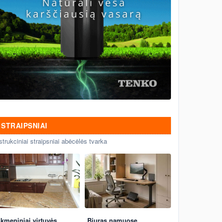
STRAIPSNIAI
strukciniai straipsniai abėcėlės tvarka
kmeniniai virtuvės
Biuras namuose