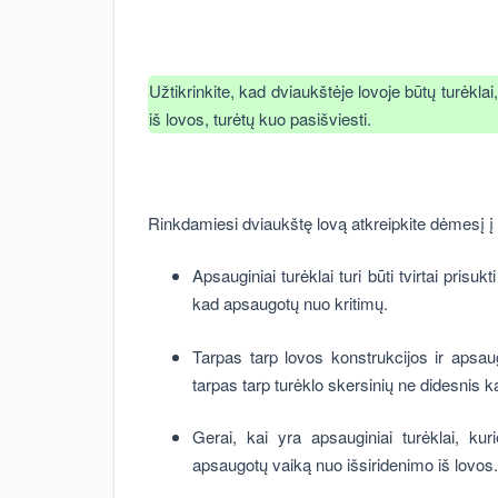
Užtikrinkite, kad dviaukštėje lovoje būtų turėklai
iš lovos, turėtų kuo pasišviesti.
Rinkdamiesi dviaukštę lovą atkreipkite dėmesį į
Apsauginiai turėklai turi būti tvirtai prisukt
kad apsaugotų nuo kritimų.
Tarpas tarp lovos konstrukcijos ir apsaug
tarpas tarp turėklo skersinių ne didesnis k
Gerai, kai yra apsauginiai turėklai, ku
apsaugotų vaiką nuo išsiridenimo iš lovos.