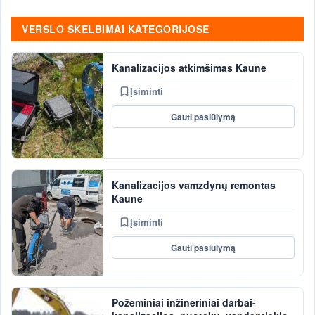
VERSLO SKELBIMAI KATEGORIJOSE
Kanalizacijos atkimšimas Kaune
Įsiminti
Gauti pasiūlymą
Kanalizacijos vamzdynų remontas
Kaune
Įsiminti
Gauti pasiūlymą
Požeminiai inžineriniai darbai-