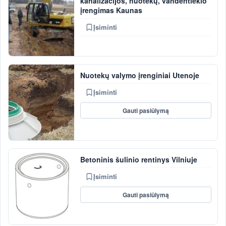
kanalizacijos, nuotekų, vandentiekio
įrengimas Kaunas
Įsiminti
Nuotekų valymo įrenginiai Utenoje
Įsiminti
Gauti pasiūlymą
Betoninis šulinio rentinys Vilniuje
Įsiminti
Gauti pasiūlymą