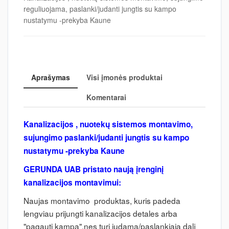
reguliuojama, paslanki/judanti jungtis su kampo
nustatymu -prekyba Kaune
Aprašymas
Visi įmonės produktai
Komentarai
Kanalizacijos , nuotekų sistemos montavimo,
sujungimo paslanki/judanti jungtis su kampo
nustatymu -prekyba Kaune
GERUNDA UAB pristato naują įrenginį
kanalizacijos montavimui:
Naujas montavimo produktas, kuris padeda
lengviau
prijungti
kanalizacijos detales arba
"pagauti kampą",nes turi judamą/paslankiąją dalį