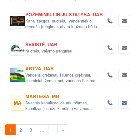
el.parduotuvėj www.gerunda.lt
POŽEMINIŲ LINIJŲ STATYBA, UAB
Kanalizacijos, nuotekų, vandentiekio,
drenažo įrengimas-atviru ir uždaru būdu
visoje Lietuvoje
ŠVAISTĖ, UAB
Nuotekų valymo įrenginiai
ARTVA, UAB
Vandens gręžiniai, šilumos gręžiniai,
giluminiai įžeminimai, vandens tiekimo
sistemos, vandens filtrai, nuotekų šalinimo
sistemos, projektavimas .
MARTEGA, MB
MA
Avarinis kanalizacijos atkimšimas,
kanalizacijos užsikimšimų valymas,
kanalizacijos vamzdynų remontas CIPP
metodu
1
2
3
…
›
»