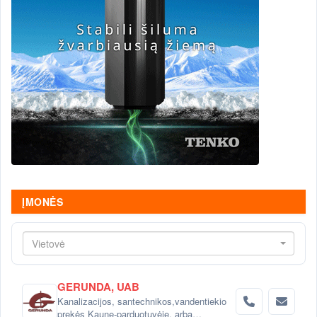
ĮMONĖS
Vietovė
GERUNDA, UAB
Kanalizacijos, santechnikos,vandentiekio
prekės Kaune-parduotuvėje, arba