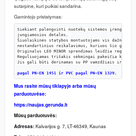
su
tarpine,
kuri puikiai sandarina.
Gamintojo pristatymas:
Siekiant palengvinti nuotekų sistemos įrengimą, 
jungiamosios detalės. 
Šiuolaikinės statybos montuotojams vis dažniau k
nestandartinius reikalavimus, kuriuos šio gamini
Originalus LEO MINOR sprendimas leidžia reguliuo
Reguliuojamas trišakis sėkmingai pakeičia klasik
Jis gali būti derinamas su PP vamzdžiais ir jung
pagal PN-EN 1451 ir PVC pagal PN-EN 1329.
Mus rasite mūsų tiklapyje arba mūsų
parduotuvėse:
https://naujas.gerunda.lt
Mūsų parduotuvės:
Kalvarijos g. 7, LT-46349, Kaunas
Adresas: