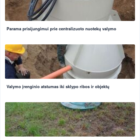
Parama prisijungimui prie centralizuoto nuotekų valymo
Valymo įrenginio atstumas iki sklypo ribos ir objektų