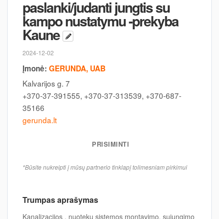
paslanki/judanti jungtis su
kampo nustatymu -prekyba
Kaune
2024-12-02
Įmonė:
GERUNDA, UAB
Kalvarijos g. 7
+370-37-391555, +370-37-313539, +370-687-
35166
gerunda.lt
PRISIMINTI
*Būsite nukreipti į mūsų partnerio tinklapį tolimesniam pirkimui
Trumpas aprašymas
Kanalizacijos , nuotekų sistemos montavimo, sujungimo