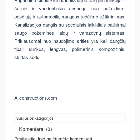
Pagrindinė šiuolaikinių kanalizacijos dangčių funkcija –
šulinio ir vandentiekio apsauga nuo pažeidimo,
pėsčiųjų ir automobilių saugaus judėjimo užtikrinimas.
Kanalizacijos dangtis su specialiais laikikliais patikimai
saugo požemines laidų ir vamzdynų sistemas.
Priklausomai nuo naudojimo srities yra keli dangčių
tipai: sunkus, lengvas, polimerinis kompozitinis,
skirtas sodui.
Allconstructions.com
Susijusios kategorijos:
Komentarai (0)
Prisijunkite, kad galėtumėte komentuoti