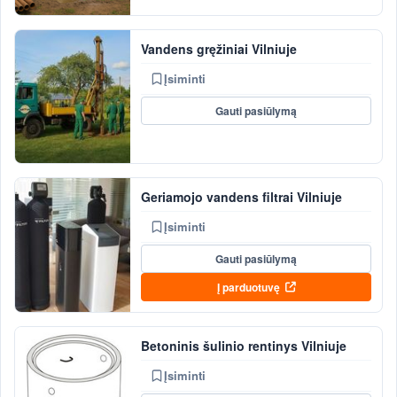
Vandens gręžiniai Vilniuje
Įsiminti
Gauti pasiūlymą
Geriamojo vandens filtrai Vilniuje
Įsiminti
Gauti pasiūlymą
Į parduotuvę
Betoninis šulinio rentinys Vilniuje
Įsiminti