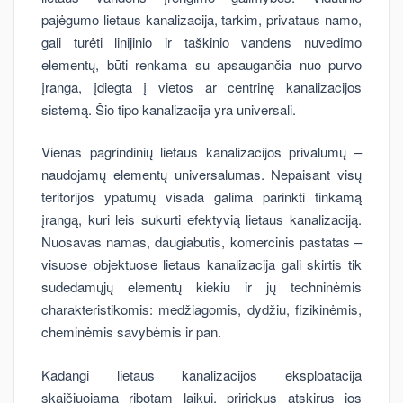
pajėgumo lietaus kanalizacija, tarkim, privataus namo,
gali turėti linijinio ir taškinio vandens nuvedimo
elementų, būti renkama su apsaugančia nuo purvo
įranga, įdiegta į vietos ar centrinę kanalizacijos
sistemą. Šio tipo kanalizacija yra universali.
Vienas pagrindinių lietaus kanalizacijos privalumų –
naudojamų elementų universalumas. Nepaisant visų
teritorijos ypatumų visada galima parinkti tinkamą
įrangą, kuri leis sukurti efektyvią lietaus kanalizaciją.
Nuosavas namas, daugiabutis, komercinis pastatas –
visuose objektuose lietaus kanalizacija gali skirtis tik
sudedamųjų elementų kiekiu ir jų techninėmis
charakteristikomis: medžiagomis, dydžiu, fizikinėmis,
cheminėmis savybėmis ir pan.
Kadangi lietaus kanalizacijos eksploatacija
skaičiuojama ribotam laikui, pririekus atskirus jos