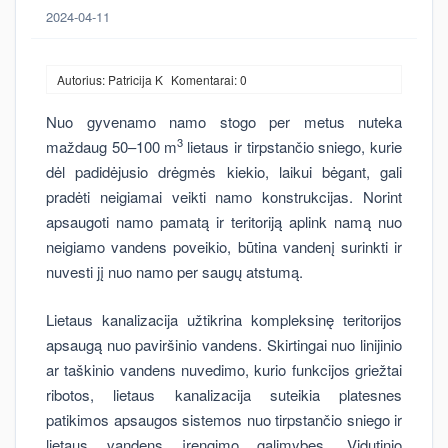
2024-04-11
Autorius: Patricija K
Komentarai: 0
Nuo gyvenamo namo stogo per metus nuteka
3
maždaug 50–100 m
lietaus ir tirpstančio sniego, kurie
dėl padidėjusio drėgmės kiekio, laikui bėgant, gali
pradėti neigiamai veikti namo konstrukcijas. Norint
apsaugoti namo pamatą ir teritoriją aplink namą nuo
neigiamo vandens poveikio, būtina vandenį surinkti ir
nuvesti jį nuo namo per saugų atstumą.
Lietaus kanalizacija užtikrina kompleksinę teritorijos
apsaugą nuo paviršinio vandens. Skirtingai nuo linijinio
ar taškinio vandens nuvedimo, kurio funkcijos griežtai
ribotos, lietaus kanalizacija suteikia platesnes
patikimos apsaugos sistemos nuo tirpstančio sniego ir
lietaus vandens įrengimo galimybes. Vidutinio