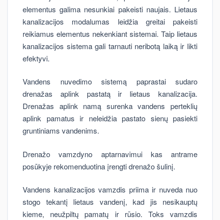
elementus galima nesunkiai pakeisti naujais. Lietaus
kanalizacijos modalumas leidžia greitai pakeisti
reikiamus elementus nekenkiant sistemai. Taip lietaus
kanalizacijos sistema gali tarnauti neribotą laiką ir likti
efektyvi.
Vandens nuvedimo sistemą paprastai sudaro
drenažas aplink pastatą ir lietaus kanalizacija.
Drenažas aplink namą surenka vandens perteklių
aplink pamatus ir neleidžia pastato sienų pasiekti
gruntiniams vandenims.
Drenažo vamzdyno aptarnavimui kas antrame
posūkyje rekomenduotina įrengti drenažo šulinį.
Vandens kanalizacijos vamzdis priima ir nuveda nuo
stogo tekantį lietaus vandenį, kad jis nesikauptų
kieme, neužpiltų pamatų ir rūsio. Toks vamzdis