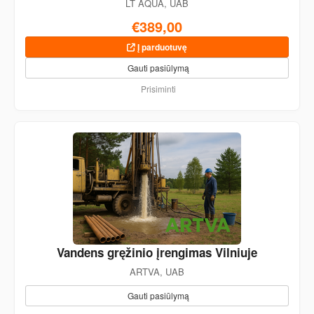
LT AQUA, UAB
€389,00
Į parduotuvę
Gauti pasiūlymą
Prisiminti
Vandens gręžinio įrengimas Vilniuje
ARTVA, UAB
Gauti pasiūlymą