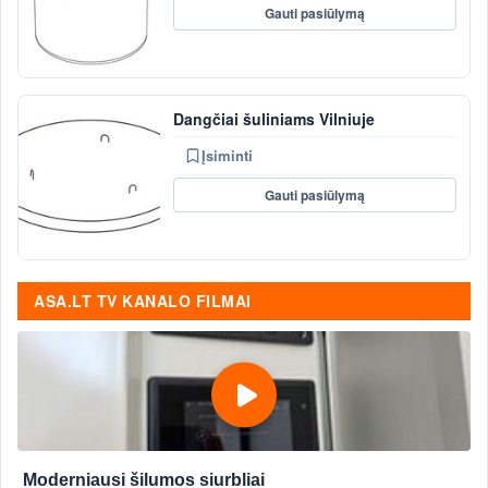
Gauti pasiūlymą
Dangčiai šuliniams Vilniuje
Įsiminti
Gauti pasiūlymą
ASA.LT TV KANALO FILMAI
Moderniausi šilumos siurbliai