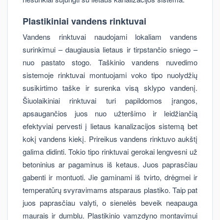
Plastikiniai vandens rinktuvai
Vandens rinktuvai naudojami lokaliam vandens
surinkimui – daugiausia lietaus ir tirpstančio sniego –
nuo pastato stogo. Taškinio vandens nuvedimo
sistemoje rinktuvai montuojami voko tipo nuolydžių
susikirtimo taške ir surenka visą sklypo vandenį.
Šiuolaikiniai rinktuvai turi papildomos įrangos,
apsaugančios juos nuo užteršimo ir leidžiančią
efektyviai pervesti į lietaus kanalizacijos sistemą bet
kokį vandens kiekį. Prireikus vandens rinktuvo aukštį
galima didinti. Tokio tipo rinktuvai gerokai lengvesni už
betoninius ar pagaminus iš ketaus. Juos paprasčiau
gabenti ir montuoti. Jie gaminami iš tvirto, drėgmei ir
temperatūrų svyravimams atsparaus plastiko. Taip pat
juos paprasčiau valyti, o sienelės beveik neapauga
maurais ir dumblu. Plastikinio vamzdyno montavimui