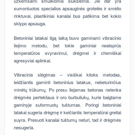
užkemšami smulkiomis šiukšlėmis. Jei dar yra
sumontuotos specialios apsauginės grotelės ir smėlio
rinktuvai, plastikiniai kanalai bus patikima bet kokio
sklypo apsauga.
Betoniniai latakai ilgą laiką buvo gaminami vibracinio
liejimo metodu, bet tokie gaminiai neatsprūs
temperatūros svyravimui, drėgmei ir chemiškai
agresyviai aplinkai.
Vibracinis slėgimas – visiškai kitoks metodas,
leidžiantis gaminti betoninius latakus, nebeturinčius
minėtų trūkumų. Po presu liejamas betonas netenka
drėgmės pertekliaus ir oro burbuliukų, kurie baigtame
gaminyje suformuotų tuštumas. Poringi betoniniai
latakai sugeria drėgmę ir keičiantis temperatūrai greitai
suyra. Presuoti kanalai tuštumų neturi, tad ir drėgmės
nesugeria.