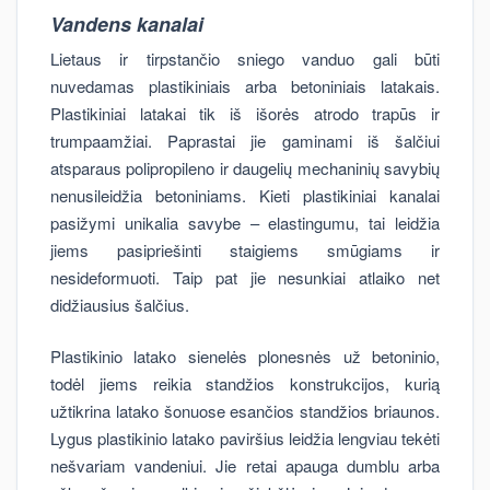
Vandens kanalai
Lietaus ir tirpstančio sniego vanduo gali būti
nuvedamas plastikiniais arba betoniniais latakais.
Plastikiniai latakai tik iš išorės atrodo trapūs ir
trumpaamžiai. Paprastai jie gaminami iš šalčiui
atsparaus polipropileno ir daugelių mechaninių savybių
nenusileidžia betoniniams. Kieti plastikiniai kanalai
pasižymi unikalia savybe – elastingumu, tai leidžia
jiems pasipriešinti staigiems smūgiams ir
nesideformuoti. Taip pat jie nesunkiai atlaiko net
didžiausius šalčius.
Plastikinio latako sienelės plonesnės už betoninio,
todėl jiems reikia standžios konstrukcijos, kurią
užtikrina latako šonuose esančios standžios briaunos.
Lygus plastikinio latako paviršius leidžia lengviau tekėti
nešvariam vandeniui. Jie retai apauga dumblu arba