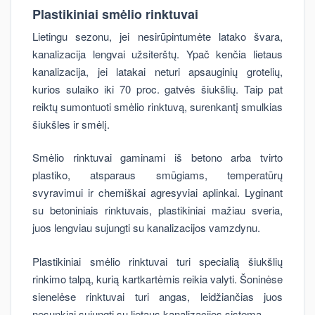
Plastikiniai smėlio rinktuvai
Lietingu sezonu, jei nesirūpintumėte latako švara,
kanalizacija lengvai užsiterštų. Ypač kenčia lietaus
kanalizacija, jei latakai neturi apsauginių grotelių,
kurios sulaiko iki 70 proc. gatvės šiukšlių. Taip pat
reiktų sumontuoti smėlio rinktuvą, surenkantį smulkias
šiukšles ir smėlį.
Smėlio rinktuvai gaminami iš betono arba tvirto
plastiko, atsparaus smūgiams, temperatūrų
svyravimui ir chemiškai agresyviai aplinkai. Lyginant
su betoniniais rinktuvais, plastikiniai mažiau sveria,
juos lengviau sujungti su kanalizacijos vamzdynu.
Plastikiniai smėlio rinktuvai turi specialią šiukšlių
rinkimo talpą, kurią kartkartėmis reikia valyti. Šoninėse
sienelėse rinktuvai turi angas, leidžiančias juos
nesunkiai sujungti su lietaus kanalizacijos sistema.