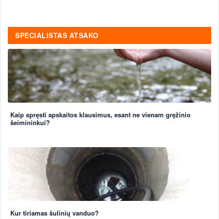
SPECIALISTAS ATSAKO
Kaip spręsti apskaitos klausimus, esant ne vienam gręžinio
šeimininkui?
Kur tiriamas šulinių vanduo?