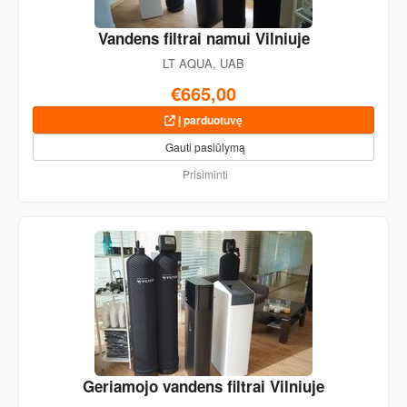
Vandens filtrai namui Vilniuje
LT AQUA, UAB
€665,00
Į parduotuvę
Gauti pasiūlymą
Prisiminti
Geriamojo vandens filtrai Vilniuje