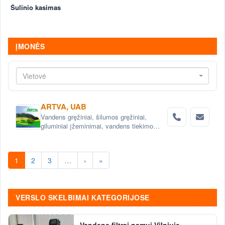
Šulinio kasimas
ĮMONĖS
Vietovė
ARTVA, UAB
Vandens gręžiniai, šilumos gręžiniai,
giluminiai įžeminimai, vandens tiekimo
sistemos, vandens filtrai, nuotekų šalinimo
sistemos, projektavimas .
1
2
3
…
›
»
VERSLO SKELBIMAI KATEGORIJOSE