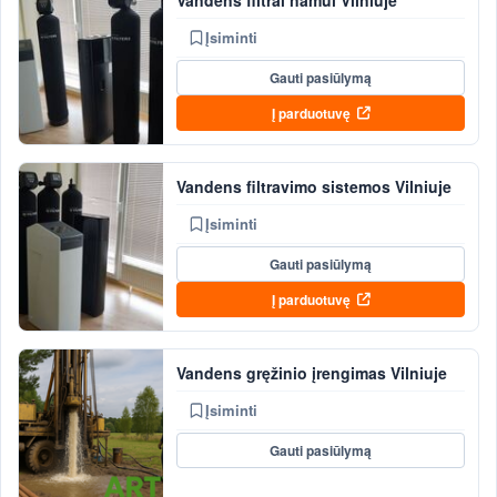
Vandens filtrai namui Vilniuje
Įsiminti
Gauti pasiūlymą
Į parduotuvę
Vandens filtravimo sistemos Vilniuje
Įsiminti
Gauti pasiūlymą
Į parduotuvę
Vandens gręžinio įrengimas Vilniuje
Įsiminti
Gauti pasiūlymą