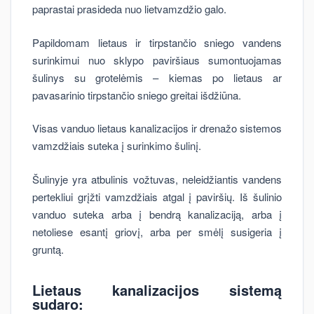
paprastai prasideda nuo lietvamzdžio galo.
Papildomam lietaus ir tirpstančio sniego vandens
surinkimui nuo sklypo paviršiaus sumontuojamas
šulinys su grotelėmis – kiemas po lietaus ar
pavasarinio tirpstančio sniego greitai išdžiūna.
Visas vanduo lietaus kanalizacijos ir drenažo sistemos
vamzdžiais suteka į surinkimo šulinį.
Šulinyje yra atbulinis vožtuvas, neleidžiantis vandens
pertekliui grįžti vamzdžiais atgal į paviršių. Iš šulinio
vanduo suteka arba į bendrą kanalizaciją, arba į
netoliese esantį griovį, arba per smėlį susigeria į
gruntą.
Lietaus kanalizacijos sistemą
sudaro: