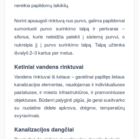
nereikia papildomų laikiklių.
Norint apsaugoti rinktuvą nuo purvo, galima papildomai
sumontuoti purvo surinkimo talpą ir pertvaras –
sifonus, kurie neleidžia patekti į sistemą purvui, o
nukreipia jį į purvo surinkimo talpą. Talpą užtenka
išvalyti 2–3 kartus per metus.
Ketiniai vandens rinktuvai
Vandens rinktuvai iš ketaus – ganėtinai paplitęs lietaus
kanalizacijos elementas, naudojamas ir individualiuose
pastatuose, ir miesto infrastruktūros, ir pramoniniuose
objektuose. Būdami palyginti pigūs, jie gerai susitvarko
su nuolatine didele apkrova, drėgme, temperatūrų
svyravimais.
Kanalizacijos dangčiai