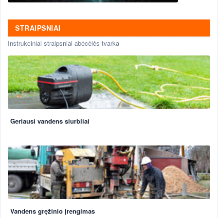
STRAIPSNIAI
Instrukciniai straipsniai abėcėlės tvarka
Geriausi vandens siurbliai
Vandens gręžinio įrengimas