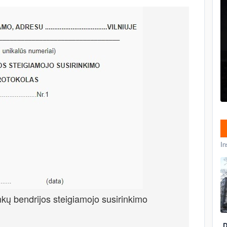
In
ų bendrijos steigiamojo susirinkimo
D