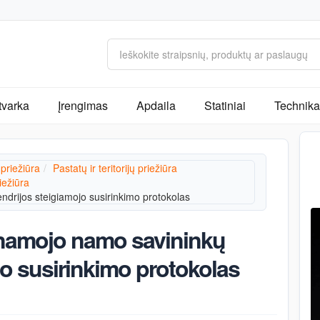
tvarka
Įrengimas
Apdaila
Statiniai
Technika 
 priežiūra
Pastatų ir teritorijų priežiūra
iežiūra
rijos steigiamojo susirinkimo protokolas
namojo namo savininkų
jo susirinkimo protokolas