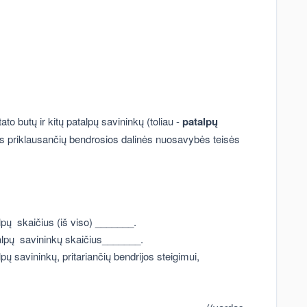
ato butų ir kitų patalpų savininkų (toliau -
patalpų
iems priklausančių bendrosios dalinės nuosavybės teisės
pų skaičius (iš viso) _______.
lpų savininkų skaičius_______.
 savininkų, pritariančių bendrijos steigimui,