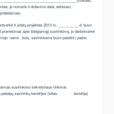
_____________________________________((vardas,
tas, jo numeris ir išdavimo data, adresas)
s pridedamas)
botvarkė ir įstatų projektas 2013 m. __________ d. buvo
at pranešimas apie Steigiamąjį susirinkimą, jo darbotvarkė
namojo namo butų savininkams buvo pateikti į pašto
giamojo susirinkimo sekretoriaus rinkimai.
tų patalpų savininkų bendrijos (toliau - bendrija)