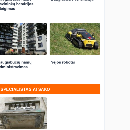
avininkų bendrijos
teigimas
augiabučių namų
Vejos robotai
dministravimas
SPECIALISTAS ATSAKO