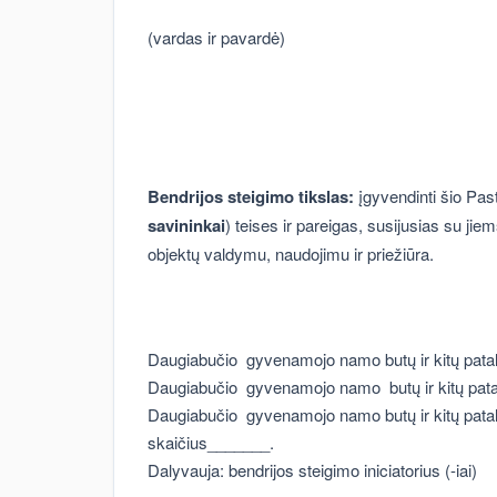
(vardas ir pavardė)
Bendrijos steigimo tikslas:
įgyvendinti šio Past
savininkai
) teises ir pareigas, susijusias su j
objektų valdymu, naudojimu ir priežiūra.
Daugiabučio gyvenamojo namo butų ir kitų patal
Daugiabučio gyvenamojo namo butų ir kitų pata
Daugiabučio gyvenamojo namo butų ir kitų patalpų
skaičius_______.
Dalyvauja: bendrijos steigimo iniciatorius (-iai)