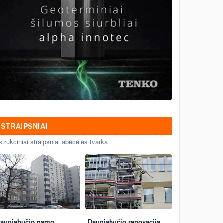
STRAIPSNIAI
strukciniai straipsniai abėcėlės tvarka
augiabučio namo
Daugiabučio renovacija