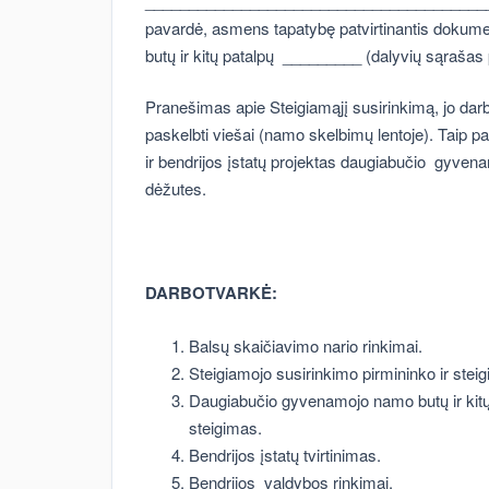
________________________________________
pavardė, asmens tapatybę patvirtinantis dokumen
butų ir kitų patalpų _________ (dalyvių sąraša
Pranešimas apie Steigiamąjį susirinkimą, jo dar
paskelbti viešai (namo skelbimų lentoje). Taip p
ir bendrijos įstatų projektas daugiabučio gyve
dėžutes.
DARBOTVARKĖ:
Balsų skaičiavimo nario rinkimai.
Steigiamojo susirinkimo pirmininko ir stei
Daugiabučio gyvenamojo namo butų ir ki
steigimas.
Bendrijos įstatų tvirtinimas.
Bendrijos valdybos rinkimai.