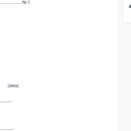
....................Nr.1
A
... (data)
_____.
______.