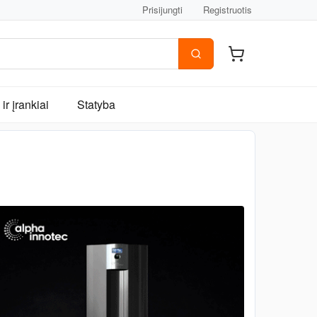
Prisijungti
Registruotis
ir įrankiai
Statyba