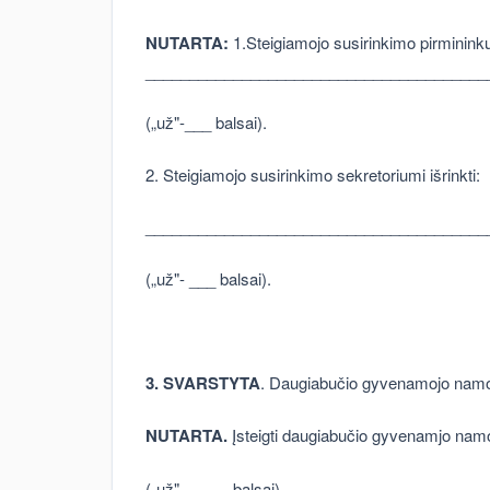
NUTARTA:
1.Steigiamojo susirinkimo pirmininku 
_______________________________________
(„už"-___ balsai).
2. Steigiamojo susirinkimo sekretoriumi išrinkti:
_______________________________________
(„už"- ___ balsai).
3. SVARSTYTA
. Daugiabučio gyvenamojo namo 
NUTARTA.
Įsteigti daugiabučio gyvenamjo nam
(„už" - ____ balsai).