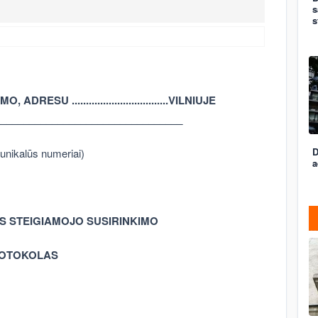
s
s
U ..................................VILNIUJE
_________________________________
D
 unikalūs numeriai)
a
S STEIGIAMOJO SUSIRINKIMO
OTOKOLAS