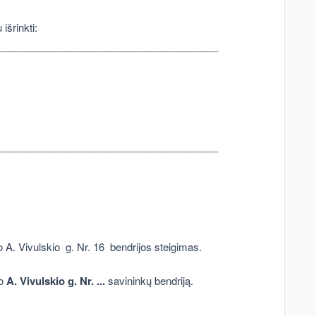
išrinkti:
_______________________________________
_______________________________________
A. Vivulskio g. Nr. 16 bendrijos steigimas.
o
A. Vivulskio
g. Nr.
...
savininkų bendriją.