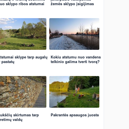
uo sklypo ribos atstumai
žemės sklypo įsigijimas
tstumai sklype tarp augalų
Kokiu atstumu nuo vandens
r pastatų
telkinio galima tverti tvorą?
ukščių skirtumas tarp
Pakrantės apsaugos juosta
retimų valdų