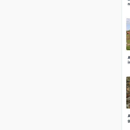
n
A
i
A
g