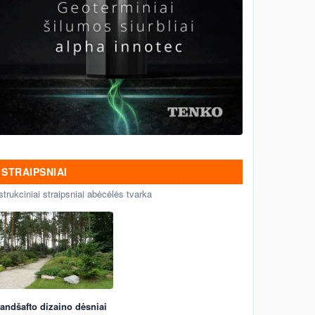
STRAIPSNIAI
strukciniai straipsniai abėcėlės tvarka
andšafto dizaino dėsniai