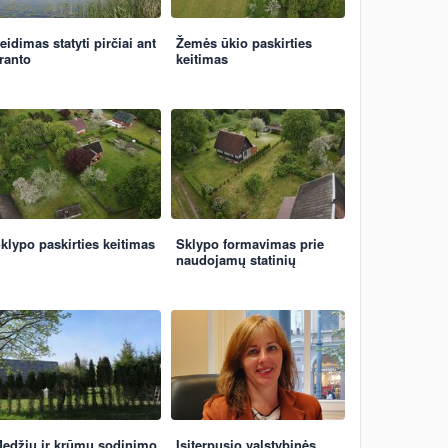
eidimas statyti pirčiai ant
Žemės ūkio paskirties
ranto
keitimas
klypo paskirties keitimas
Sklypo formavimas prie
naudojamų statinių
edžių ir krūmų sodinimo
Įsiterpusio valstybinės