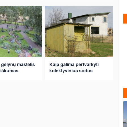
r gėlynų mastelis
Kaip galima pertvarkyti
liškumas
kolektyvinius sodus