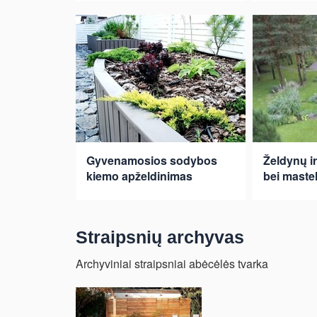
Gyvenamosios sodybos
Želdynų i
kiemo apželdinimas
bei maste
Straipsnių archyvas
Archyviniai straipsniai abėcėlės tvarka