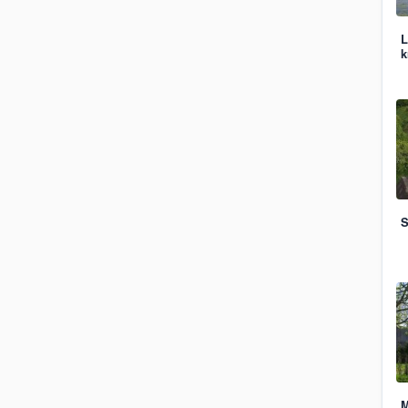
L
k
S
M