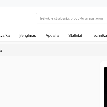
tvarka
Įrengimas
Apdaila
Statiniai
Technika 
as