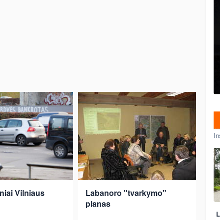
In
iniai Vilniaus
Labanoro "tvarkymo"
planas
L