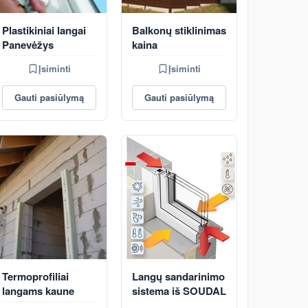
Plastikiniai langai
Balkonų stiklinimas
Panevėžys
kaina
Įsiminti
Įsiminti
Gauti pasiūlymą
Gauti pasiūlymą
Termoprofiliai
Langų sandarinimo
langams kaune
sistema iš SOUDAL