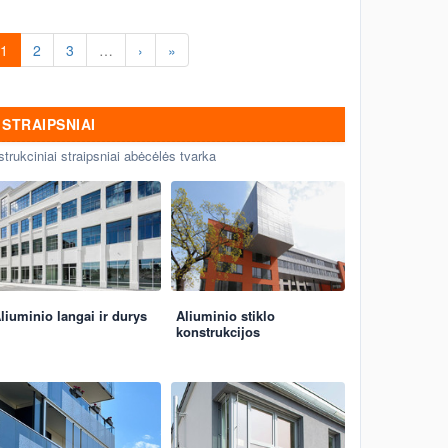
1
2
3
…
›
»
STRAIPSNIAI
strukciniai straipsniai abėcėlės tvarka
liuminio langai ir durys
Aliuminio stiklo
konstrukcijos