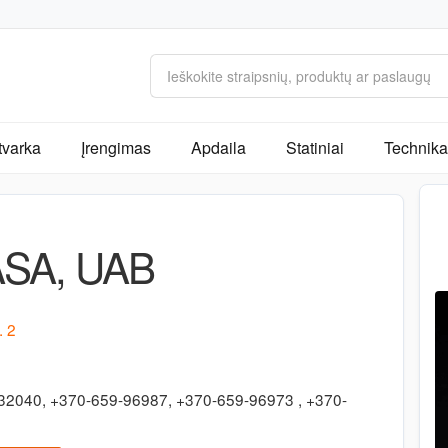
tvarka
Įrengimas
Apdaila
Statiniai
Technika 
SA, UAB
. 2
32040, +370-659-96987, +370-659-96973 , +370-
6