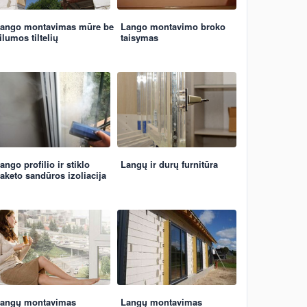
ango montavimas mūre be
Lango montavimo broko
ilumos tiltelių
taisymas
ango profilio ir stiklo
Langų ir durų furnitūra
aketo sandūros izoliacija
angų montavimas
Langų montavimas