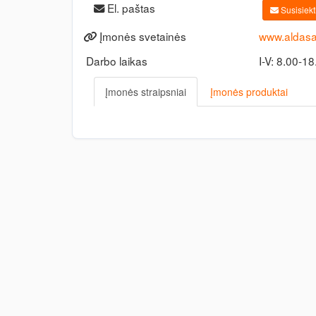
El. paštas
Susisiekti
Įmonės svetainės
www.aldasa.
Darbo laikas
I-V: 8.00-1
Įmonės straipsniai
Įmonės produktai