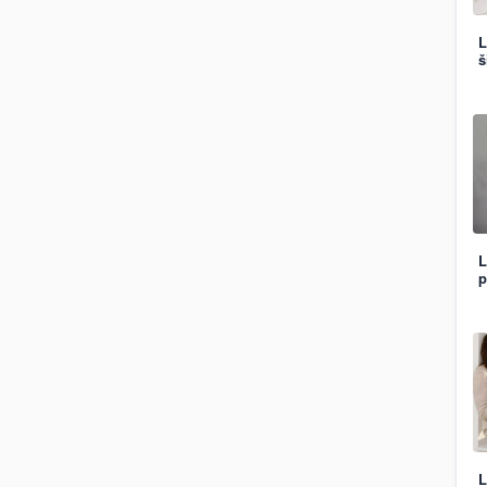
L
š
L
p
L