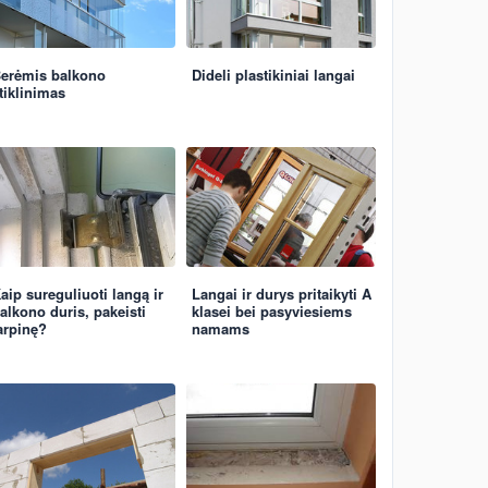
erėmis balkono
Dideli plastikiniai langai
tiklinimas
aip sureguliuoti langą ir
Langai ir durys pritaikyti A
alkono duris, pakeisti
klasei bei pasyviesiems
arpinę?
namams