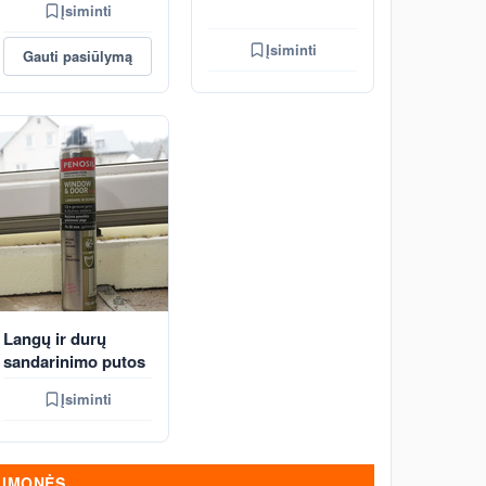
Įsiminti
Įsiminti
Gauti pasiūlymą
Langų ir durų
sandarinimo putos
Įsiminti
ĮMONĖS