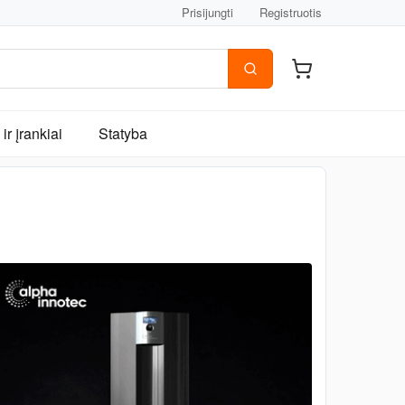
Prisijungti
Registruotis
ir įrankiai
Statyba