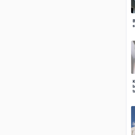
B
s
K
b
t