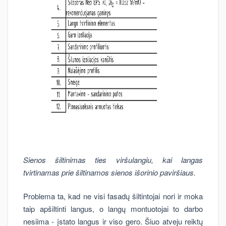
Sienos šiltinimas ties viršulangiu, kai langas
tvirtinamas prie šiltinamos sienos išorinio paviršiaus.
Problema ta, kad ne visi fasadų šiltintojai nori ir moka
taip apšiltinti langus, o langų montuotojai to darbo
nesiima - įstato langus ir viso gero. Šiuo atveju reiktų