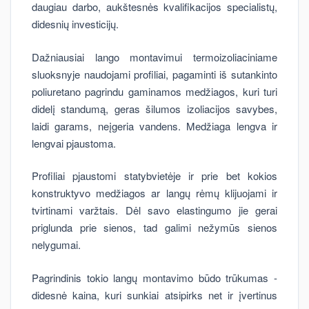
daugiau darbo, aukštesnės kvalifikacijos specialistų,
didesnių investicijų.
Dažniausiai lango montavimui termoizoliaciniame
sluoksnyje naudojami profiliai, pagaminti iš sutankinto
poliuretano pagrindu gaminamos medžiagos, kuri turi
didelį standumą, geras šilumos izoliacijos savybes,
laidi garams, neįgeria vandens. Medžiaga lengva ir
lengvai pjaustoma.
Profiliai pjaustomi statybvietėje ir prie bet kokios
konstruktyvo medžiagos ar langų rėmų klijuojami ir
tvirtinami varžtais. Dėl savo elastingumo jie gerai
priglunda prie sienos, tad galimi nežymūs sienos
nelygumai.
Pagrindinis tokio langų montavimo būdo trūkumas -
didesnė kaina, kuri sunkiai atsipirks net ir įvertinus