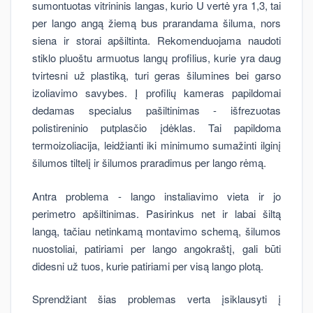
sumontuotas vitrininis langas, kurio U vertė yra 1,3, tai
per lango angą žiemą bus prarandama šiluma, nors
siena ir storai apšiltinta. Rekomenduojama naudoti
stiklo pluoštu armuotus langų profilius, kurie yra daug
tvirtesni už plastiką, turi geras šilumines bei garso
izoliavimo savybes. Į profilių kameras papildomai
dedamas specialus pašiltinimas - išfrezuotas
polistireninio putplasčio įdėklas. Tai papildoma
termoizoliacija, leidžianti iki minimumo sumažinti ilginį
šilumos tiltelį ir šilumos praradimus per lango rėmą.
Antra problema - lango instaliavimo vieta ir jo
perimetro apšiltinimas. Pasirinkus net ir labai šiltą
langą, tačiau netinkamą montavimo schemą, šilumos
nuostoliai, patiriami per lango angokraštį, gali būti
didesni už tuos, kurie patiriami per visą lango plotą.
Sprendžiant šias problemas verta įsiklausyti į