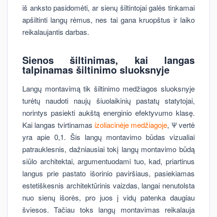
iš anksto pasidomėti, ar sienų šiltintojai galės tinkamai
apšiltinti langų rėmus, nes tai gana kruopštus ir laiko
reikalaujantis darbas.
Sienos šiltinimas, kai langas
talpinamas šiltinimo sluoksnyje
Langų montavimą tik šiltinimo medžiagos sluoksnyje
turėtų naudoti naujų šiuolaikinių pastatų statytojai,
norintys pasiekti aukštą energinio efektyvumo klasę.
Kai langas tvirtinamas
izoliacinėje medžiagoje
, Ψ vertė
yra apie 0,1. Šis langų montavimo būdas vizualiai
patrauklesnis, dažniausiai tokį langų montavimo būdą
siūlo architektai, argumentuodami tuo, kad, priartinus
langus prie pastato išorinio paviršiaus, pasiekiamas
estetiškesnis architektūrinis vaizdas, langai nenutolsta
nuo sienų išorės, pro juos į vidų patenka daugiau
šviesos. Tačiau toks langų montavimas reikalauja