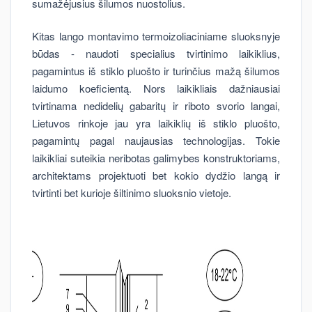
sumažėjusius šilumos nuostolius.
Kitas lango montavimo termoizoliaciniame sluoksnyje
būdas - naudoti specialius tvirtinimo laikiklius,
pagamintus iš stiklo pluošto ir turinčius mažą šilumos
laidumo koeficientą. Nors laikikliais dažniausiai
tvirtinama nedidelių gabaritų ir riboto svorio langai,
Lietuvos rinkoje jau yra laikiklių iš stiklo pluošto,
pagamintų pagal naujausias technologijas. Tokie
laikikliai suteikia neribotas galimybes konstruktoriams,
architektams projektuoti bet kokio dydžio langą ir
tvirtinti bet kurioje šiltinimo sluoksnio vietoje.