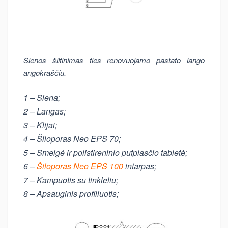
Sienos šiltinimas ties renovuojamo pastato lango
angokraščiu.
1 – Siena;
2 – Langas;
3 – Klijai;
4 – Šiloporas Neo EPS 70;
5 – Smeigė ir polistireninio putplasčio tabletė;
6 –
Šiloporas Neo EPS 100
intarpas;
7 – Kampuotis su tinkleliu;
8 – Apsauginis profiliuotis;