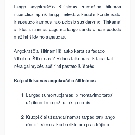
Lango angokraščio šiltinimas sumažina šilumos
nuostolius aplink langą, neleidžia kauptis kondensatui
ir apsaugo kampus nuo pelėsio susidarymo. Tinkamai
atliktas šiltinimas pagerina lango sandarumą ir padeda
mažinti šildymo sąnaudas.
Angokraščiai šiltinami iš lauko kartu su fasado
šiltinimu. Šiltinimas iš vidaus taikomas tik tada, kai
nėra galimybės apšiltinti pastato iš išorės.
Kaip atliekamas angokraščio šiltinimas
Langas sumontuojamas, o montavimo tarpai
užpildomi montažinėmis putomis.
Kruopščiai užsandarinamas tarpas tarp lango
rėmo ir sienos, kad neliktų oro pratekėjimo.