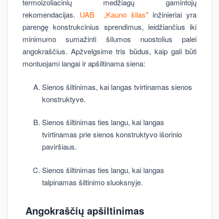
termoizoliacinių medžiagų gamintojų
rekomendacijas.
UAB „Kauno šilas"
inžinieriai yra
parengę konstrukcinius sprendimus, leidžiančius iki
minimumo sumažinti šilumos nuostolius palei
angokraščius. Apžvelgsime tris būdus, kaip gali būti
montuojami langai ir apšiltinama siena:
Sienos šiltinimas, kai langas tvirtinamas sienos
konstruktyve.
Sienos šiltinimas ties langu, kai langas
tvirtinamas prie sienos konstruktyvo išorinio
paviršiaus.
Sienos šiltinimas ties langu, kai langas
talpinamas šiltinimo sluoksnyje.
Angokraščių apšiltinimas