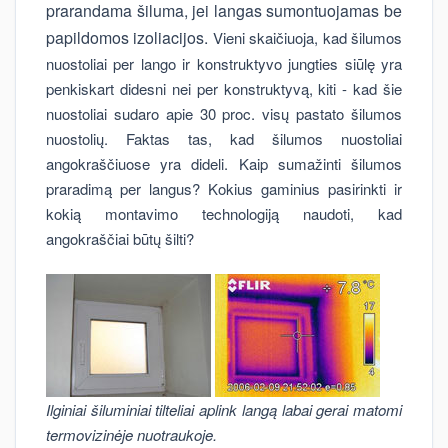
prarandama šiluma, jei langas sumontuojamas be
papildomos izoliacijos.
Vieni skaičiuoja, kad šilumos
nuostoliai per lango ir konstruktyvo jungties siūlę yra
penkiskart didesni nei per konstruktyvą, kiti - kad šie
nuostoliai sudaro apie 30 proc. visų pastato šilumos
nuostolių. Faktas tas, kad šilumos nuostoliai
angokraščiuose yra dideli. Kaip sumažinti šilumos
praradimą per langus? Kokius gaminius pasirinkti ir
kokią montavimo technologiją naudoti, kad
angokraščiai būtų šilti?
Ilginiai šiluminiai tilteliai aplink langą labai gerai matomi
termovizinėje nuotraukoje.