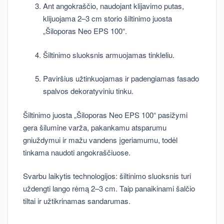
Ant angokraščio, naudojant klijavimo putas,
klijuojama 2–3 cm storio šiltinimo juosta
„Šiloporas Neo EPS 100“.
Šiltinimo sluoksnis armuojamas tinkleliu.
Paviršius užtinkuojamas ir padengiamas fasado
spalvos dekoratyviniu tinku.
Šiltinimo juosta „Šiloporas Neo EPS 100“ pasižymi
gera šilumine varža, pakankamu atsparumu
gniuždymui ir mažu vandens įgeriamumu, todėl
tinkama naudoti angokraščiuose.
Svarbu laikytis technologijos: šiltinimo sluoksnis turi
uždengti lango rėmą 2–3 cm. Taip panaikinami šalčio
tiltai ir užtikrinamas sandarumas.