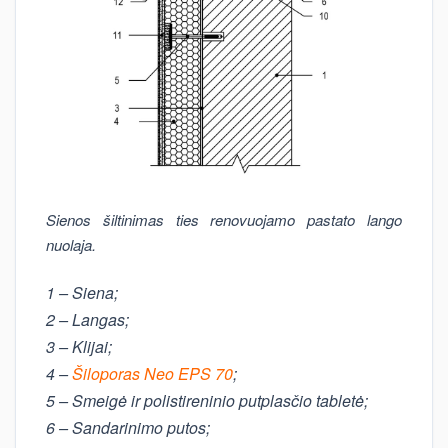
Sienos šiltinimas ties renovuojamo pastato lango
nuolaja.
1 – Siena;
2 – Langas;
3 – Klijai;
4 –
Šiloporas Neo EPS 70
;
5
– Smeigė ir polistireninio putplasčio tabletė;
6 – Sandarinimo putos;