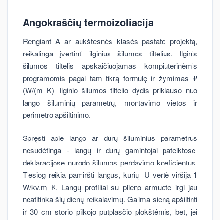
Angokraščių termoizoliacija
Rengiant A ar aukštesnės klasės pastato projektą,
reikalinga įvertinti ilginius šilumos tiltelius. Ilginis
šilumos tiltelis apskaičiuojamas kompiuterinėmis
programomis pagal tam tikrą formulę ir žymimas Ψ
(W/(m K). Ilginio šilumos tiltelio dydis priklauso nuo
lango šiluminių parametrų, montavimo vietos ir
perimetro apšiltinimo.
Spręsti apie lango ar durų šiluminius parametrus
nesudėtinga - langų ir durų gamintojai pateiktose
deklaracijose nurodo šilumos perdavimo koeficientus.
Tiesiog reikia pamiršti langus, kurių U vertė viršija 1
W/kv.m K. Langų profiliai su plieno armuote irgi jau
neatitinka šių dienų reikalavimų. Galima sieną apšiltinti
ir 30 cm storio pilkojo putplasčio plokštėmis, bet, jei