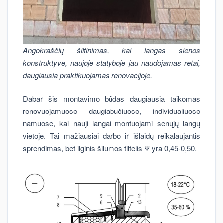
Angokraščių šiltinimas, kai langas sienos
konstruktyve, naujoje statyboje jau naudojamas retai,
daugiausia praktikuojamas renovacijoje.
Dabar šis montavimo būdas daugiausia taikomas
renovuojamuose daugiabučiuose, individualiuose
namuose, kai nauji langai montuojami senųjų langų
vietoje. Tai mažiausiai darbo ir išlaidų reikalaujantis
sprendimas, bet ilginis šilumos tiltelis Ψ yra 0,45-0,50.