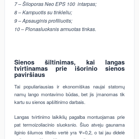
7 – Šiloporas Neo EPS 100
intarpas;
8 – Kampuotis su tinkleliu;
9 – Apsauginis profiliuotis;
10 – Plonasluoksnis armuotas tinkas.
Sienos šiltinimas, kai langas
tvirtinamas prie išorinio sienos
paviršiaus
Tai populiariausias ir ekonomiškas naujai statomų
namų lango montavimo būdas, bet jis įmanomas tik
kartu su sienos apšiltinimo darbais.
Langas tvirtinimo laikiklių pagalba montuojamas prie
pat termoizoliacinio sluoksnio. Šiuo atveju gaunama
ilginio šilumos tiltelio vertė yra Ψ=0,2, o tai jau didelė