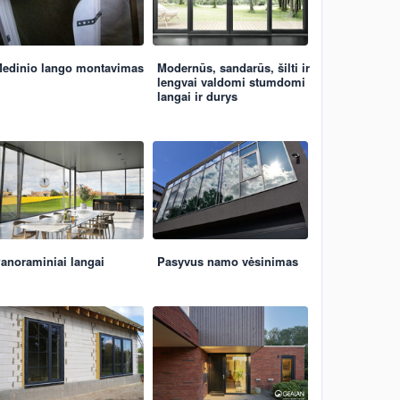
edinio lango montavimas
Modernūs, sandarūs, šilti ir
lengvai valdomi stumdomi
langai ir durys
anoraminiai langai
Pasyvus namo vėsinimas