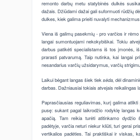
remonto darbų metu statybinės dulkės susika
dažais. Džiūdami dažai gali suformuoti rūdžių dėm
dulkes, kiek galima prieiti nuvalyti mechanizmus
Viena iš galimų pasekmių - pro varčios ir rėmo sa
langai sumontuojami nekokybiškai. Tokiu atveju
darbus patikėti specialistams iš tos įmonės, i
prarasti patvarumą. Taip nutinka, kai langai pr
nesandarius varčių užsidarymus, varčių strigim
Laikui bėgant langas šiek tiek
sėda,
dėl dinamini
darbas. Dažniausiai tokiais atvejais reikalingas 
Paprasčiausias reguliavimas, kurį galima atlikti 
pusę: sukant pagal laikrodžio rodyklę langas kel
apačią. Tam reikia turėti atitinkamo dydžio 
padėtyje, varčia neturi niekur kliūti, turi gerai pr
vertikalios padėties. Tai praktiškai ir viskas, 