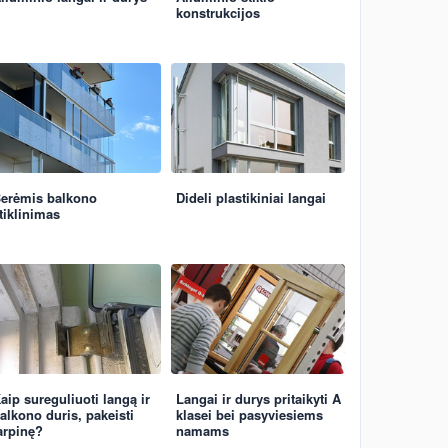
konstrukcijos
erėmis balkono
Dideli plastikiniai langai
tiklinimas
aip sureguliuoti langą ir
Langai ir durys pritaikyti A
alkono duris, pakeisti
klasei bei pasyviesiems
arpinę?
namams