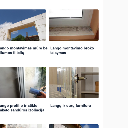
ango montavimas mūre be
Lango montavimo broko
ilumos tiltelių
taisymas
ango profilio ir stiklo
Langų ir durų furnitūra
aketo sandūros izoliacija