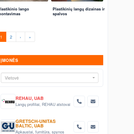
lastikinio lango
Plastikinių langų dizainas ir
ontavimas
spalvos
1
2
›
»
ĮMONĖS
Vietovė
REHAU, UAB
Langų profiliai, REHAU atstovai
GRETSCH-UNITAS
BALTIC, UAB
Apkaustai, furnitūra, spynos