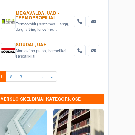
MEGAVALDA, UAB -
TERMOPROFILIAI
Termoprofilių sistemos - langų,
durų, vitrinų išnešimo
termoprofiliai Kaune, Lietuvoje
SOUDAL, UAB
Montavimo putos, hermetikai,
sandarikliai
1
2
3
…
›
»
VERSLO SKELBIMAI KATEGORIJOSE