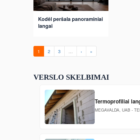
Kodėl peršala panoraminiai
langai
1
2
3
…
›
»
VERSLO SKELBIMAI
Termoprofiliai la
MEGAVALDA, UAB - T