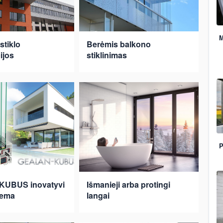
M
stiklo
Berėmis balkono
ijos
stiklinimas
P
UBUS inovatyvi
Išmanieji arba protingi
tema
langai