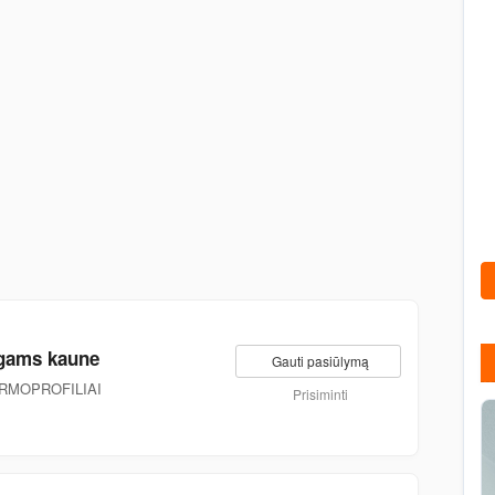
ngams kaune
Gauti pasiūlymą
ERMOPROFILIAI
Prisiminti