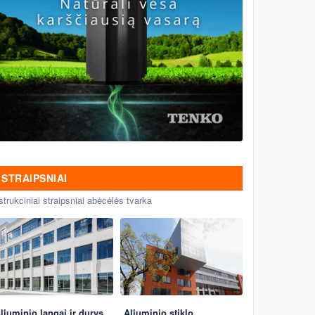
STRAIPSNIAI
strukciniai straipsniai abėcėlės tvarka
liuminio langai ir durys
Aliuminio stiklo