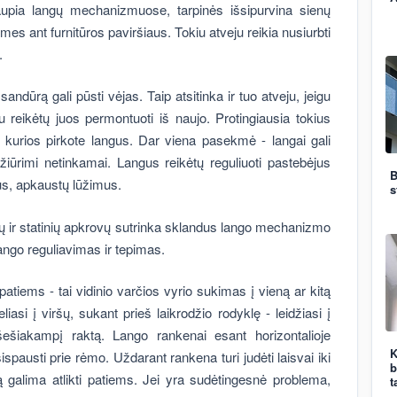
upia langų mechanizmuose, tarpinės išsipurvina sienų
es ant furnitūros paviršiaus. Tokiu atveju reikia nusiurbti
.
ndūrą gali pūsti vėjas. Taip atsitinka ir tuo atveju, jeigu
 reikėtų juos permontuoti iš naujo. Protingiausia tokius
š kurios pirkote langus. Dar viena pasekmė - langai gali
ižiūrimi netinkamai. Langus reikėtų reguliuoti pastebėjus
B
us, apkaustų lūžimus.
s
ų ir statinių apkrovų sutrinka sklandus lango mechanizmo
lango reguliavimas ir tepimas.
patiems - tai vidinio varčios vyrio sukimas į vieną ar kitą
iasi į viršų, sukant prieš laikrodžio rodyklę - leidžiasi į
šešiakampį raktą. Lango rankenai esant horizontalioje
K
isispausti prie rėmo. Uždarant rankena turi judėti laisvai iki
b
ką galima atlikti patiems. Jei yra sudėtingesnė problema,
t