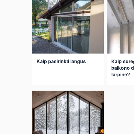
Kaip pasirinkti langus
Kaip sureg
balkono du
tarpinę?