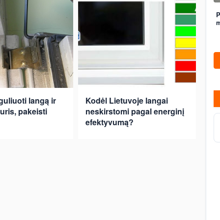
P
m
uliuoti langą ir
Kodėl Lietuvoje langai
ris, pakeisti
neskirstomi pagal energinį
efektyvumą?