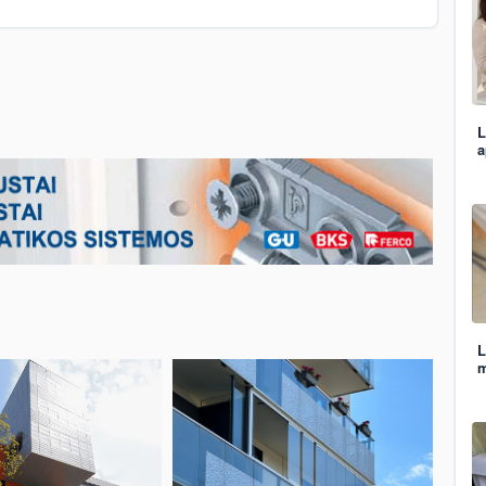
L
a
L
m