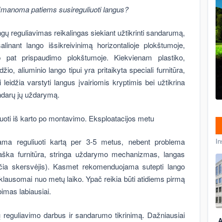
įmanoma patiems susireguliuoti langus?
gų reguliavimas reikalingas siekiant užtikrinti sandarumą,
alinant lango išsikreivinimą horizontalioje plokštumoje,
p pat prispaudimo plokštumoje. Kiekvienam plastiko,
žio, aliuminio lango tipui yra pritaikyta speciali furnitūra,
i leidžia varstyti langus įvairiomis kryptimis bei užtikrina
darų jų uždarymą.
uoti iš karto po montavimo. Eksploatacijos metu
ojama reguliuoti kartą per 3-5 metus, nebent problema
In
raška furnitūra, stringa uždarymo mechanizmas, langas
čia skersvėjis). Kasmet rekomenduojama sutepti lango
priklausomai nuo metų laiko. Ypač reikia būti atidiems pirmą
mas labiausiai.
ngų reguliavimo darbus ir sandarumo tikrinimą. Dažniausiai
A