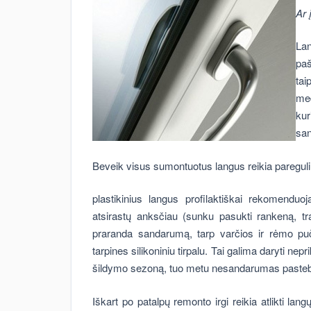
Ar 
Lan
paš
tai
med
kur
san
Beveik visus sumontuotus langus reikia pareguli
plastikinius langus profilaktiškai rekomendu
atsirastų anksčiau (sunku pasukti rankeną, t
praranda sandarumą, tarp varčios ir rėmo pu
tarpines silikoniniu tirpalu. Tai galima daryti ne
šildymo sezoną, tuo metu nesandarumas pastebi
Iškart po patalpų remonto irgi reikia atlikti la