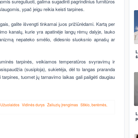
omis sureguliuoti, galima sugadinti pagrindinius furnitūros
laugomis, ypač jeigu reikia keisti tarpines.
gais, galite išvengti tinkamai juos prižiūrėdami. Kartą per
imo kanalų, kurie yra apatinėje langų rėmų dalyje, lauko
echanizmą nepateko smėlio, didesnio sluoksnio apnašų ar
L
š
guminės tarpinės, veikiamos temperatūros svyravimų ir
ispaudžia (susiploja), sukietėja, dėl to langas praranda
arpines, tuomet jų tarnavimo laikas gali pailgėti daugiau
Užuolaidos
Vidinės durys
Žaliuzių įrengimas
Stiklo, berėmės,
L
p