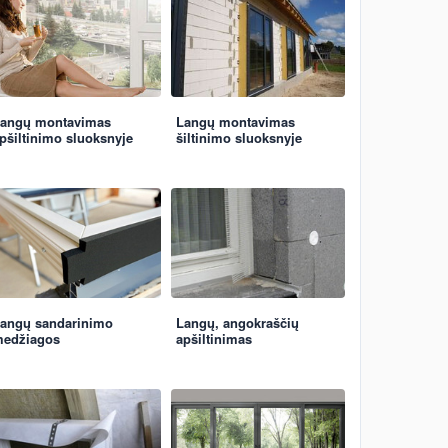
angų montavimas
Langų montavimas
pšiltinimo sluoksnyje
šiltinimo sluoksnyje
angų sandarinimo
Langų, angokraščių
edžiagos
apšiltinimas