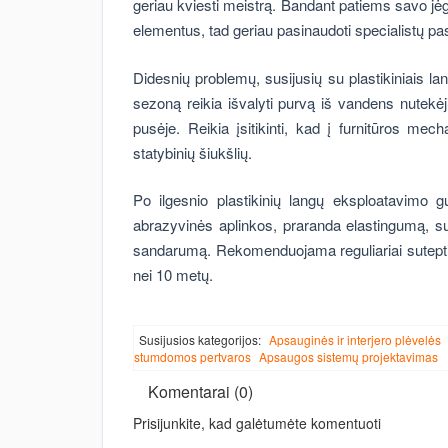
geriau kviesti meistrą. Bandant patiems savo jėg
elementus, tad geriau pasinaudoti specialistų pas
Didesnių problemų, susijusių su plastikiniais lan
sezoną reikia išvalyti purvą iš vandens nutekėj
pusėje. Reikia įsitikinti, kad į furnitūros m
statybinių šiukšlių.
Po ilgesnio plastikinių langų eksploatavimo 
abrazyvinės aplinkos, praranda elastingumą, sus
sandarumą. Rekomenduojama reguliariai sutepti t
nei 10 metų.
Susijusios kategorijos:
Apsauginės ir interjero plėvelės
stumdomos pertvaros
Apsaugos sistemų projektavimas
Komentarai (0)
Prisijunkite, kad galėtumėte komentuoti