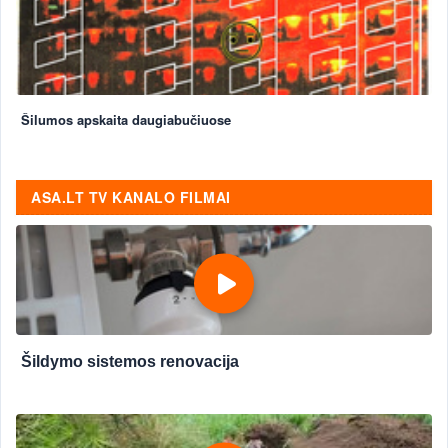
Šilumos apskaita daugiabučiuose
ASA.LT TV KANALO FILMAI
Šildymo sistemos renovacija