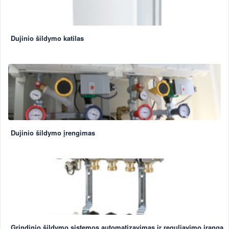
Dujinio šildymo katilas
Dujinio šildymo įrengimas
Grindinio šildymo sistemos automatizavimas ir reguliavimo įranga