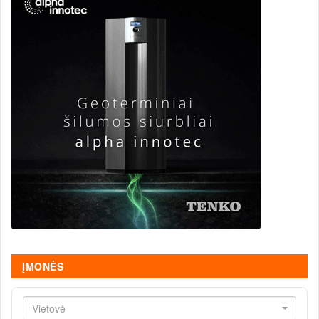
ĮMONĖS
Vietovė