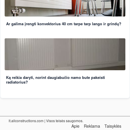
Ar galima įrengti konvektorius 40 cm tarpe tarp lango ir grindų?
Ką reikia daryti, norint daugiabučio namo bute pakeisti
radiatorius?
lt.allconstructions.com
| Visos teisės saugomos.
Apie
Reklama
Taisyklės