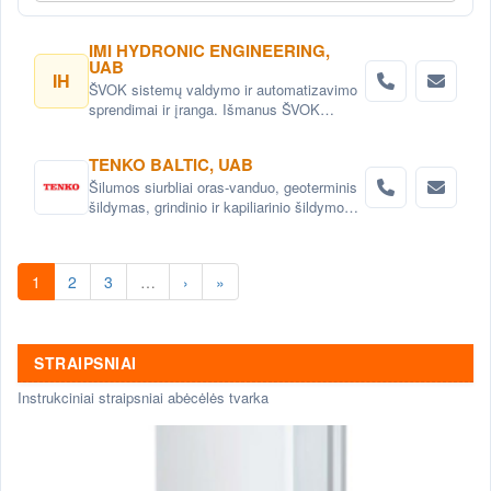
IMI HYDRONIC ENGINEERING,
UAB
IH
ŠVOK sistemų valdymo ir automatizavimo
sprendimai ir įranga. Išmanus ŠVOK
sistemų valdymas. Šildymo, vėdinimo ir
oro kondicionavimo sistemų
TENKO BALTIC, UAB
automatizavimas.
Šilumos siurbliai oras-vanduo, geoterminis
šildymas, grindinio ir kapiliarinio šildymo
bei vėsinimo sistemos , aukšto
efektyvumo rekuperatoriai ir vėdinimo
sistemos.
1
2
3
…
›
»
STRAIPSNIAI
Instrukciniai straipsniai abėcėlės tvarka