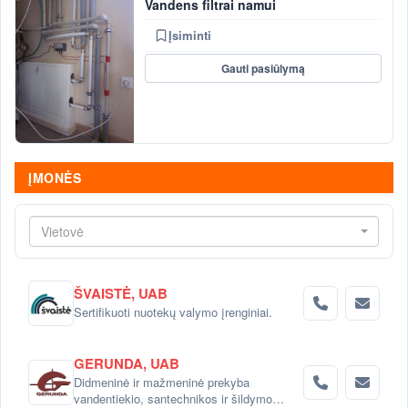
Vandens filtrai namui
Įsiminti
Gauti pasiūlymą
ĮMONĖS
Vietovė
ŠVAISTĖ, UAB
Sertifikuoti nuotekų valymo įrenginiai.
GERUNDA, UAB
Didmeninė ir mažmeninė prekyba
vandentiekio, santechnikos ir šildymo