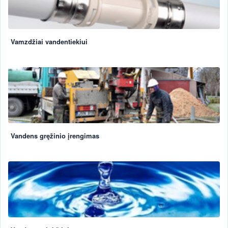
Vamzdžiai vandentiekiui
Vandens gręžinio įrengimas