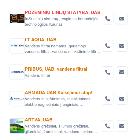
prekėmis Kaune
POŽEMINIŲ LINIJŲ STATYBA, UAB
Inžinerinių sistemų įrengimas-betranšėjės
technologijos Kaunas
LT AQUA, UAB
Vandens filtrai namams, geriamojo
vandens filtrai, vandens minkštinimo filtrai,
vandens nugeležinimo filtrai, anglies
vandens filtrai, mechaniniai vandens filtrai,
kasetiniai vandens filtrai, vandens filtrai
PRIBUS, UAB, vandens filtrai
biurams, pramoniniai vandens filtrai.
Vandens filtrai
ARMADA UAB Kalkėjimui-stop!
Vandens minkštinimas, nukalkinimas
elektromagnetiniais įrenginiais.
Elektromagnetinis vandens nukalkintojas,
elektromagnetinis vandens nukalkintojas,
ARTVA, UAB
Elektroniniai vandens minkštinimo
Vandens gręžiniai, šilumos gręžiniai,
įrenginiai AntiCa .
giluminiai įžeminimai, vandens tiekimo
sistemos, vandens filtrai, nuotekų šalinimo