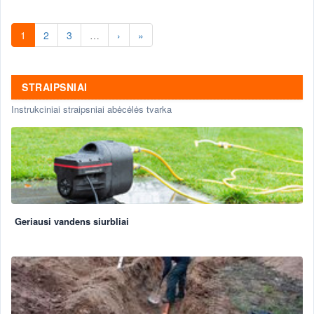
sistemos, projektavimas .
1
2
3
…
›
»
STRAIPSNIAI
Instrukciniai straipsniai abėcėlės tvarka
Geriausi vandens siurbliai