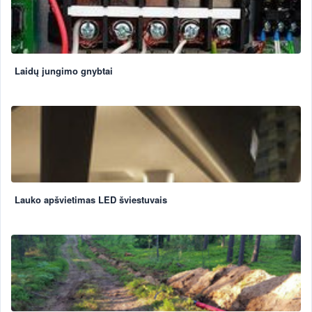
Laidų jungimo gnybtai
Lauko apšvietimas LED šviestuvais