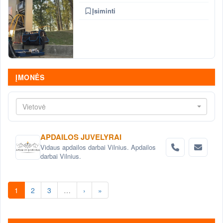
Įsiminti
ĮMONĖS
Vietovė
APDAILOS JUVELYRAI
Vidaus apdailos darbai Vilnius. Apdailos
darbai Vilnius.
1
2
3
…
›
»