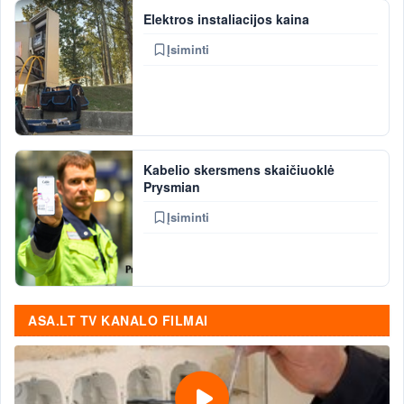
Elektros instaliacijos kaina
Įsiminti
Kabelio skersmens skaičiuoklė
Prysmian
Įsiminti
ASA.LT TV KANALO FILMAI