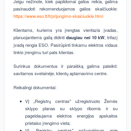
Jeigu nežinote, kiek papildomai galios reikia, galima
pasinaudoti rekomenduojamos galios skaičiuokle:
https://www.eso.lt/lt/prijungimo-skaiciuokle.html
Klientams, kuriems yra įrengtas vienfazis įvadas,
planuojantiems galią didinti
daugiau nei 10 kW
, trifazį
įvadą rengia ESO. Pasirūpinti tinkamu elektros vidaus
tinklo įrengimu turi pats klientas.
Surinkus dokumentus ir paraišką galima pateikti:
savitarnos svetainėje, klientų aptarnavimo centre.
Reikalingi dokumentai:
VĮ „Registrų centras" užregistruoto Žemės
sklypo planas su sklypo ribomis ir su
pageidaujama elektros energijos apskaitos
prietaiso įrengimo vieta;
VĮ „Registrų centras" pažymėjimas apie