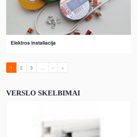
Elektros instaliacija
1
2
3
…
›
»
VERSLO SKELBIMAI