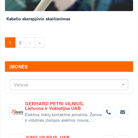
Kabelio skerspjūvio skaičiavimas
1
2
›
»
ĮMONĖS
Vietovė
GERHARD PETRI VILNIUS,
Lietuvos ir Vokietijos UAB
Elektros tinklų kontaktinė armatūra, Žemos
ir vidutinės įtampos elektros movos,
Elektros kabelių terma-susitraukiančios
izoliacinės medžiagos, Kabelių/laidų
tvirtinimo ir markiravimo gaminiai, Linijinis
JUNG VILNIUS, UAB