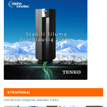
STRAIPSNIAI
Instrukciniai straipsniai abėcėlės tvarka