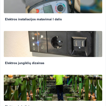
Elektros instaliacijos matavimai I dalis
Elektros jungiklių dizainas