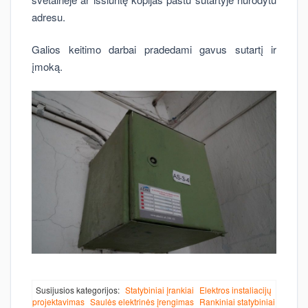
adresu.
Galios keitimo darbai pradedami gavus sutartį ir
įmoką.
Susijusios kategorijos:
Statybiniai įrankiai
Elektros instaliacijų
projektavimas
Saulės elektrinės įrengimas
Rankiniai statybiniai