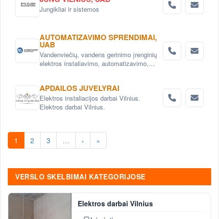
LED apšvietimas ir aliuminio profiliai,
Jungikliai ir sistemos
Elektros instaliacijos sprendimai ir gaminiai
AUTOMATIZAVIMO SPRENDIMAI,
UAB
Vandenviečių, vandens gerinimo įrenginių
elektros instaliavimo, automatizavimo,
SCADA sistemų įdiegimas. Žemės ūkio
objektų, technologinių ir gamybos procesų
APDAILOS JUVELYRAI
automatizavimas.
Elektros instaliacijos darbai Vilnius.
Elektros darbai Vilnius.
1
2
3
…
›
»
VERSLO SKELBIMAI KATEGORIJOSE
Elektros darbai Vilnius