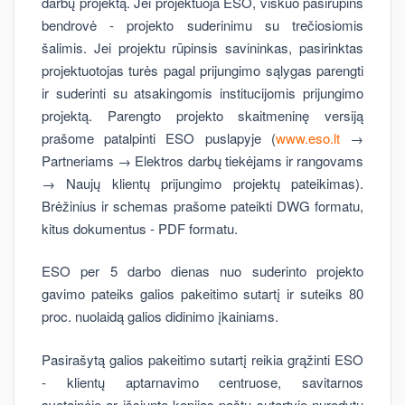
darbų projektą. Jei projektuoja ESO, viskuo pasirūpins
bendrovė - projekto suderinimu su trečiosiomis
šalimis. Jei projektu rūpinsis savininkas, pasirinktas
projektuotojas turės pagal prijungimo sąlygas parengti
ir suderinti su atsakingomis institucijomis prijungimo
projektą. Parengto projekto skaitmeninę versiją
prašome patalpinti ESO puslapyje (
www.eso.lt
→
Partneriams → Elektros darbų tiekėjams ir rangovams
→ Naujų klientų prijungimo projektų pateikimas).
Brėžinius ir schemas prašome pateikti DWG formatu,
kitus dokumentus - PDF formatu.
ESO per 5 darbo dienas nuo suderinto projekto
gavimo pateiks galios pakeitimo sutartį ir suteiks 80
proc. nuolaidą galios didinimo įkainiams.
Pasirašytą galios pakeitimo sutartį reikia grąžinti ESO
- klientų aptarnavimo centruose, savitarnos
svetainėje ar išsiuntę kopijas paštu sutartyje nurodytu