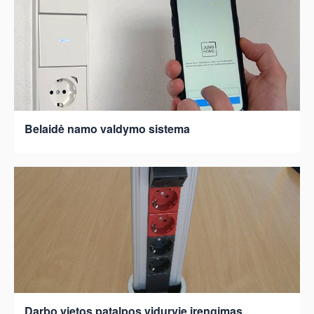
Belaidė namo valdymo sistema
Darbo vietos patalpos viduryje įrengimas