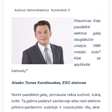
Autorius: Administratorius
Komentarai: 0
Klausimas: Kaip
pasididinti
elektros galią
daugiabučio
(statyto 1986
metais) bute?
Kiek tai
apytiksliai
kainuotų?
Atsako Tomas Kavaliauskas, ESO atstovas
Norint pasididinti galią, pirmiausia reikia sužinoti, kokią
turite. Tą galima padaryti savitarnoje arba rasti elektros
pirkimo-pardavimo sutartyje ir nuosavybės ribų akte.