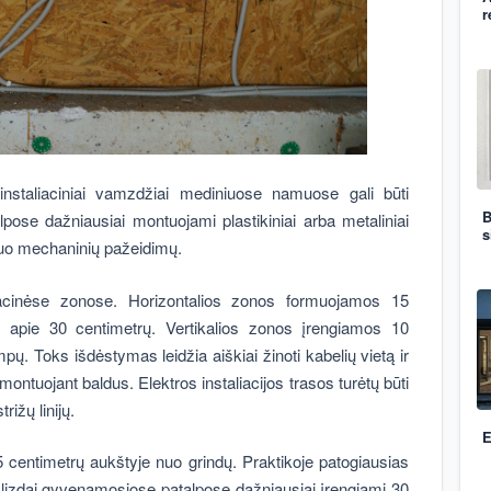
r
ai instaliaciniai vamzdžiai mediniuose namuose gali būti
B
lpose dažniausiai montuojami plastikiniai arba metaliniai
s
nuo mechaninių pažeidimų.
taliacinėse zonose. Horizontalios zonos formuojamos 15
ia apie 30 centimetrų. Vertikalios zonos įrengiamos 10
ų. Toks išdėstymas leidžia aiškiai žinoti kabelių vietą ir
montuojant baldus. Elektros instaliacijos trasos turėtų būti
rižų linijų.
E
5 centimetrų aukštyje nuo grindų. Praktikoje patogiausias
i lizdai gyvenamosiose patalpose dažniausiai įrengiami 30