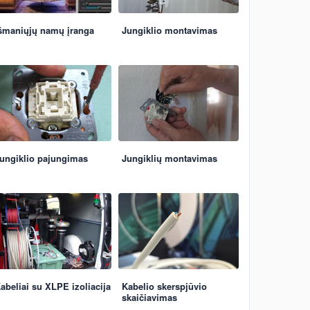
šmaniųjų namų įranga
Jungiklio montavimas
ungiklio pajungimas
Jungiklių montavimas
abeliai su XLPE izoliacija
Kabelio skerspjūvio
skaičiavimas