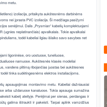
avimo metu.
etileno) izoliacija, pritaikyta aukštesnėms darbinėms
voms nei įprasta PVC izoliacija. Ši medžiaga pasižymi
acijos senėjimui. Dalis „Prysmian“ kabelių komplektuojami
(ugnies neplatinančiais) apvalkalais. Tokie apvalkalai
induliams, todėl kabeliai ilgiau išlaiko savo savybes net
jami ligoninėse, oro uostuose, tuneliuose,
vidualiuose namuose. Aukštesnės klasės modeliai
ius, vandens plitimą ribojančias juostas bei aukštesnes
odėl tinka sudėtingesnėms elektros instaliacijoms.
lių apsaugojimas montavimo metu. Kabeliai dažniausiai
iuose arba uždaruose kanaluose. Tokia apsauga sumažina
akeisti kabelį ateityje. Perėjimai per sienas, perdangas ir
 būtų galima ištraukti ir pakeisti. Tarpai aplink vamzdžius