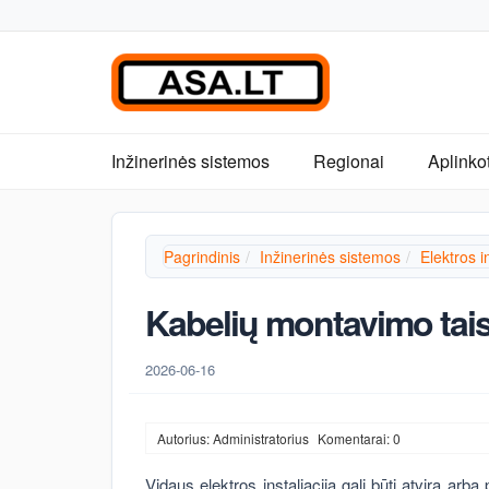
Inžinerinės sistemos
Regionai
Aplinko
Pagrindinis
Inžinerinės sistemos
Elektros in
Kabelių montavimo tai
2026-06-16
Autorius: Administratorius
Komentarai: 0
Vidaus elektros instaliacija gali būti atvira ar