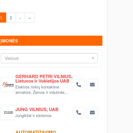
1
2
›
»
ĮMONĖS
Vietovė
GERHARD PETRI VILNIUS,
Lietuvos ir Vokietijos UAB
Elektros tinklų kontaktinė
armatūra, Žemos ir vidutinės
įtampos elektros movos,
Elektros kabelių terma-
susitraukiančios izoliacinės
JUNG VILNIUS, UAB
medžiagos, Kabelių/laidų
Jungikliai ir sistemos
tvirtinimo ir markiravimo
gaminiai, Linijinis LED
apšvietimas ir aliuminio profiliai,
AUTOMATIZAVIMO