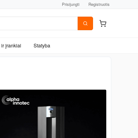
Prisijungti
Registruotis
ir įrankiai
Statyba