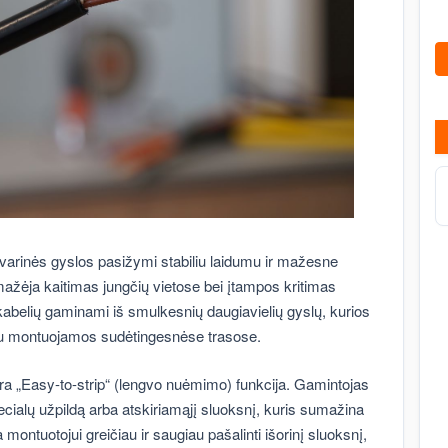
arinės gyslos pasižymi stabiliu laidumu ir mažesne
mažėja kaitimas jungčių vietose bei įtampos kritimas
 kabelių gaminami iš smulkesnių daugiavielių gyslų, kurios
au montuojamos sudėtingesnėse trasose.
a „Easy-to-strip“ (lengvo nuėmimo) funkcija. Gamintojas
pecialų užpildą arba atskiriamąjį sluoksnį, kuris sumažina
a montuotojui greičiau ir saugiau pašalinti išorinį sluoksnį,