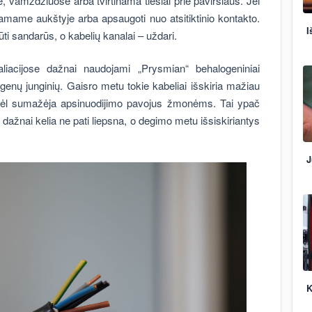
se, vamzdžiuose arba tvirtinama tiesiai prie paviršiaus. Jei
nkamame aukštyje arba apsaugoti nuo atsitiktinio kontakto.
I
būti sandarūs, o kabelių kanalai – uždari.
iacijose dažnai naudojami „Prysmian“ behalogeniniai
alogenų junginių. Gaisro metu tokie kabeliai išskiria mažiau
dėl sumažėja apsinuodijimo pavojus žmonėms. Tai ypač
dažnai kelia ne pati liepsna, o degimo metu išsiskiriantys
J
K