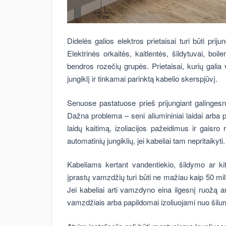
Didelės galios elektros prietaisai turi būti prij
Elektrinės orkaitės, kaitlentės, šildytuvai, boile
bendros rozečių grupės. Prietaisai, kurių galia 
jungiklį ir tinkamai parinktą kabelio skerspjūvį.
Senuose pastatuose prieš prijungiant galingesniu
Dažna problema – seni aliumininiai laidai arba 
laidų kaitimą, izoliacijos pažeidimus ir gaisr
automatinių jungiklių, jei kabeliai tam nepritaikyti.
Kabeliams kertant vandentiekio, šildymo ar k
įprastų vamzdžių turi būti ne mažiau kaip 50 mi
Jei kabeliai arti vamzdyno eina ilgesnį ruožą ar
vamzdžiais arba papildomai izoliuojami nuo šilum