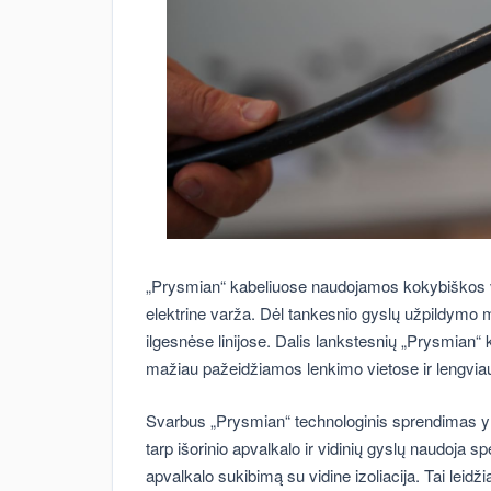
„Prysmian“ kabeliuose naudojamos kokybiškos v
elektrine varža. Dėl tankesnio gyslų užpildymo 
ilgesnėse linijose. Dalis lankstesnių „Prysmian“
mažiau pažeidžiamos lenkimo vietose ir lengvi
Svarbus „Prysmian“ technologinis sprendimas yr
tarp išorinio apvalkalo ir vidinių gyslų naudoja s
apvalkalo sukibimą su vidine izoliacija. Tai leidži