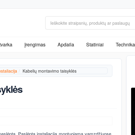
tvarka
Įrengimas
Apdaila
Statiniai
Technika 
staliacija
Kabelių montavimo taisyklės
syklės
ba paslėpta. Paslėpta instaliacija montuojama vamzdžiuose,