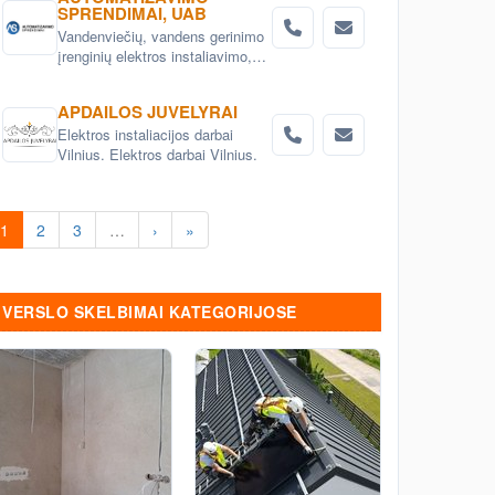
Elektros instaliacijos sprendimai
SPRENDIMAI, UAB
ir gaminiai
Vandenviečių, vandens gerinimo
įrenginių elektros instaliavimo,
automatizavimo, SCADA sistemų
įdiegimas. Žemės ūkio objektų,
APDAILOS JUVELYRAI
technologinių ir gamybos procesų
Elektros instaliacijos darbai
automatizavimas.
Vilnius. Elektros darbai Vilnius.
1
2
3
…
›
»
VERSLO SKELBIMAI KATEGORIJOSE