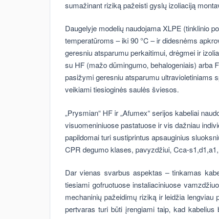
sumažinant riziką pažeisti gyslų izoliaciją mont
Daugelyje modelių naudojama XLPE (tinklinio poli
temperatūroms – iki 90 °C – ir didesnėms apkro
geresniu atsparumu perkaitimui, drėgmei ir izoli
su HF (mažo dūmingumo, behalogeniais) arba FR 
pasižymi geresniu atsparumu ultravioletiniams sp
veikiami tiesioginės saulės šviesos.
„Prysmian“ HF ir „Afumex“ serijos kabeliai naudo
visuomeniniuose pastatuose ir vis dažniau indi
papildomai turi sustiprintus apsauginius sluoksn
CPR degumo klases, pavyzdžiui, Cca-s1,d1,a1, t
Dar vienas svarbus aspektas – tinkamas kabe
tiesiami gofruotuose instaliaciniuose vamzdž
mechaninių pažeidimų riziką ir leidžia lengviau p
pertvaras turi būti įrengiami taip, kad kabelius