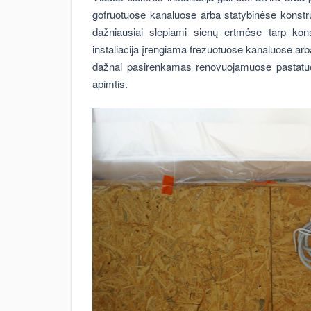
gofruotuose kanaluose arba statybinėse konstr
dažniausiai slepiami sienų ertmėse tarp kon
instaliacija įrengiama frezuotuose kanaluose arb
dažnai pasirenkamas renovuojamuose pastatuo
apimtis.