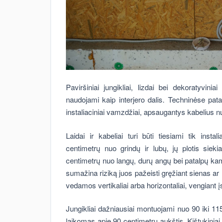
Paviršiniai jungikliai, lizdai bei dekoratyvini
naudojami kaip interjero dalis. Techninėse pata
instaliaciniai vamzdžiai, apsaugantys kabelius 
Laidai ir kabeliai turi būti tiesiami tik ins
centimetrų nuo grindų ir lubų, jų plotis siek
centimetrų nuo langų, durų angų bei patalpų kamp
sumažina riziką juos pažeisti gręžiant sienas ar 
vedamos vertikaliai arba horizontaliai, vengiant įst
Jungikliai dažniausiai montuojami nuo 90 iki 11
laikomas apie 90 centimetrų aukštis. Kištukinia