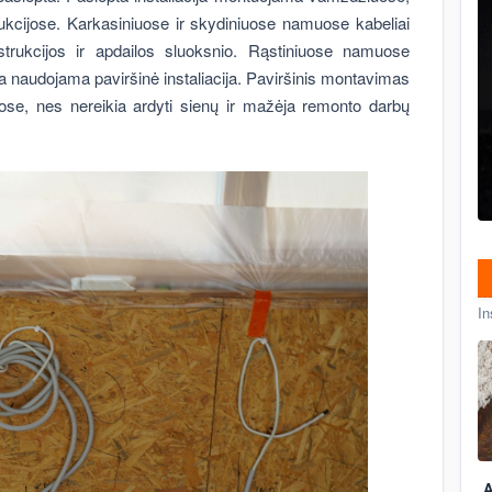
ukcijose. Karkasiniuose ir skydiniuose namuose kabeliai
strukcijos ir apdailos sluoksnio. Rąstiniuose namuose
a naudojama paviršinė instaliacija. Paviršinis montavimas
se, nes nereikia ardyti sienų ir mažėja remonto darbų
In
A