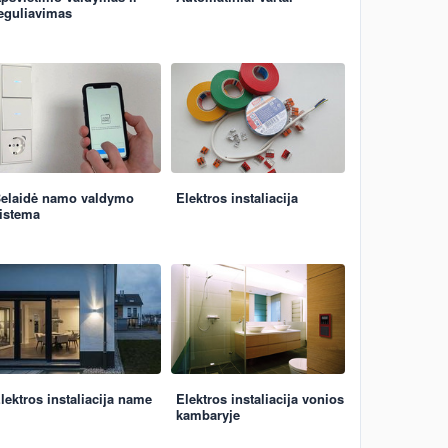
eguliavimas
elaidė namo valdymo
Elektros instaliacija
istema
lektros instaliacija name
Elektros instaliacija vonios
kambaryje