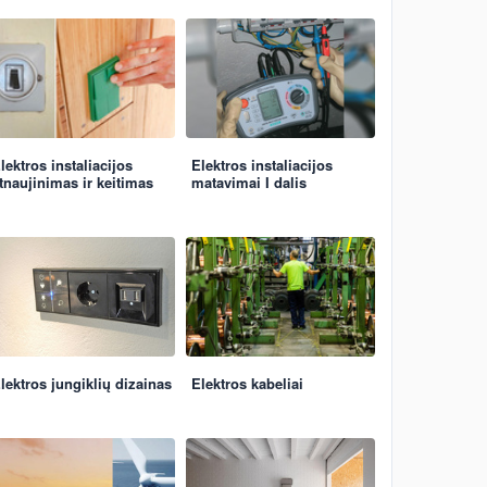
lektros instaliacijos
Elektros instaliacijos
tnaujinimas ir keitimas
matavimai I dalis
lektros jungiklių dizainas
Elektros kabeliai