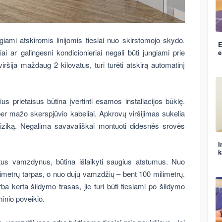
ungiami atskiromis linijomis tiesiai nuo skirstomojo skydo.
E
riai ar galingesni kondicionieriai negali būti jungiami prie
e
viršija maždaug 2 kilovatus, turi turėti atskirą automatinį
s prietaisus būtina įvertinti esamos instaliacijos būklę.
per mažo skerspjūvio kabeliai. Apkrovų viršijimas sukelia
o riziką. Negalima savavališkai montuoti didesnės srovės
I
k
itus vamzdynus, būtina išlaikyti saugius atstumus. Nuo
limetrų tarpas, o nuo dujų vamzdžių – bent 100 milimetrų.
ba kerta šildymo trasas, jie turi būti tiesiami po šildymo
inio poveikio.