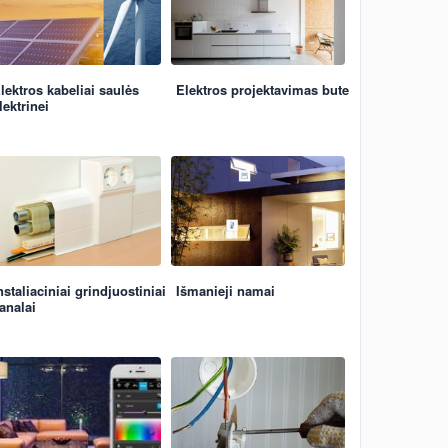
lektros kabeliai saulės
Elektros projektavimas bute
lektrinei
nstaliaciniai grindjuostiniai
Išmanieji namai
analai