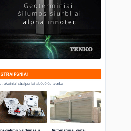
STRAIPSNIAI
strukciniai straipsniai abėcėlės tvarka
pšvietimo valdymas ir
Automatiniai vartai