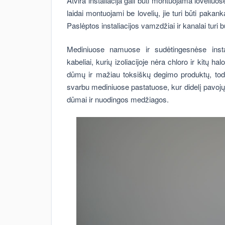
Atvira instaliacija gali būti montuojama loveliuo
laidai montuojami be lovelių, jie turi būti paka
Paslėptos instaliacijos vamzdžiai ir kanalai turi 
Mediniuose namuose ir sudėtingesnėse instal
kabeliai, kurių izoliacijoje nėra chloro ir kitų h
dūmų ir mažiau toksiškų degimo produktų, to
svarbu mediniuose pastatuose, kur didelį pavojų 
dūmai ir nuodingos medžiagos.