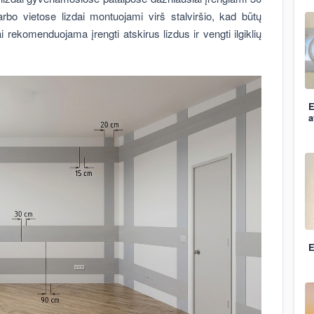
arbo vietose lizdai montuojami virš stalviršio, kad būtų
ai rekomenduojama įrengti atskirus lizdus ir vengti ilgiklių
E
a
E