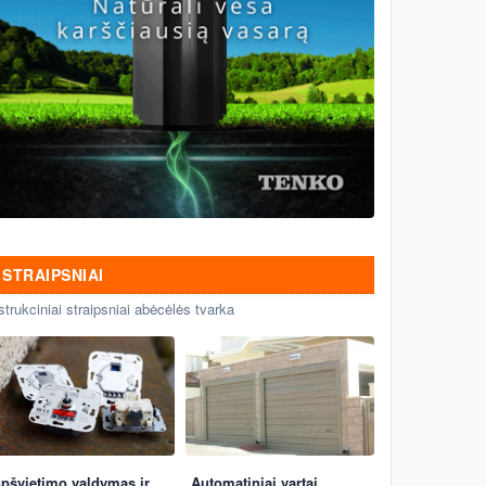
STRAIPSNIAI
strukciniai straipsniai abėcėlės tvarka
pšvietimo valdymas ir
Automatiniai vartai