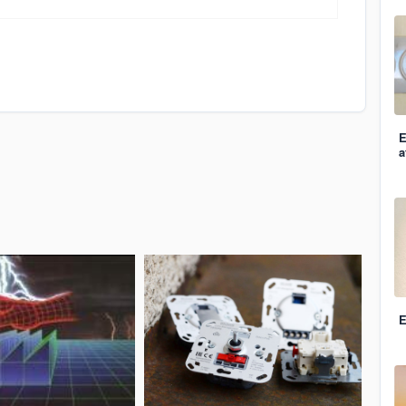
E
a
E