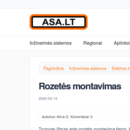
Inžinerinės sistemos
Regionai
Aplinko
Pagrindinis
Inžinerinės sistemos
Elektros in
Rozetės montavimas
2024-03-14
Autorius: Alina G
Komentarai: 0
Trumpas filmas apie rozetės montavimą tiems, kas 