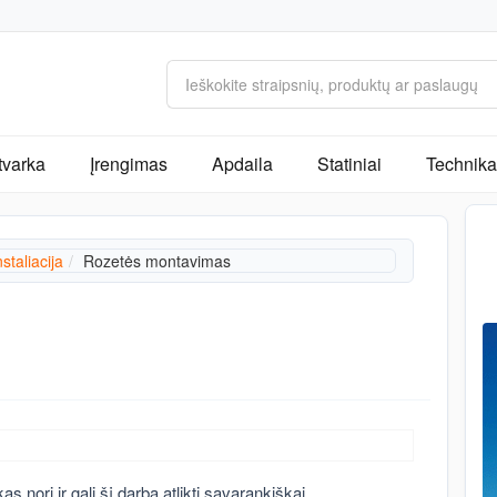
tvarka
Įrengimas
Apdaila
Statiniai
Technika 
staliacija
Rozetės montavimas
nori ir gali šį darbą atlikti savarankiškai.