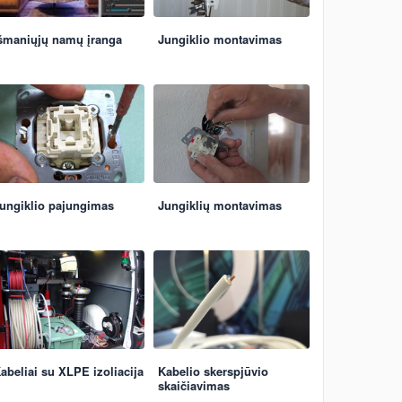
šmaniųjų namų įranga
Jungiklio montavimas
ungiklio pajungimas
Jungiklių montavimas
abeliai su XLPE izoliacija
Kabelio skerspjūvio
skaičiavimas