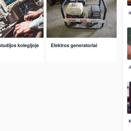
I
studijos kolegijoje
Elektros generatoriai
J
K