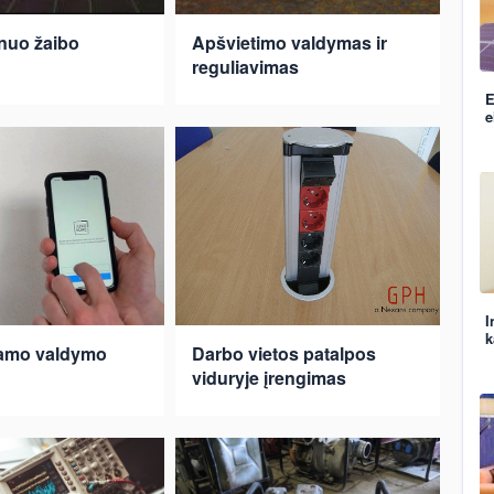
nuo žaibo
Apšvietimo valdymas ir
reguliavimas
E
e
I
k
namo valdymo
Darbo vietos patalpos
viduryje įrengimas