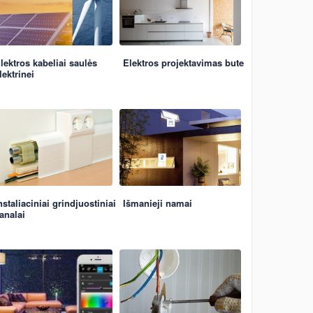
lektros kabeliai saulės
Elektros projektavimas bute
lektrinei
nstaliaciniai grindjuostiniai
Išmanieji namai
analai