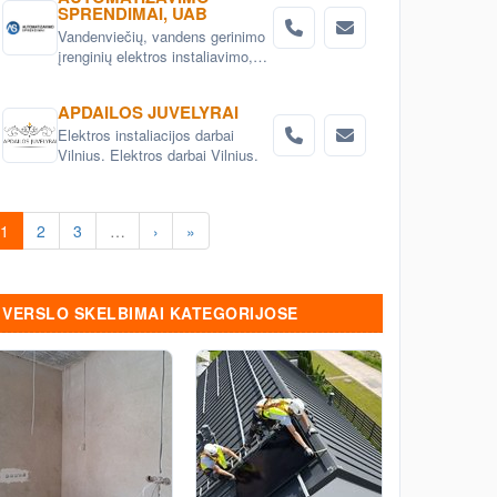
Elektros instaliacijos sprendimai
SPRENDIMAI, UAB
ir gaminiai
Vandenviečių, vandens gerinimo
įrenginių elektros instaliavimo,
automatizavimo, SCADA sistemų
įdiegimas. Žemės ūkio objektų,
APDAILOS JUVELYRAI
technologinių ir gamybos procesų
Elektros instaliacijos darbai
automatizavimas.
Vilnius. Elektros darbai Vilnius.
1
2
3
…
›
»
VERSLO SKELBIMAI KATEGORIJOSE