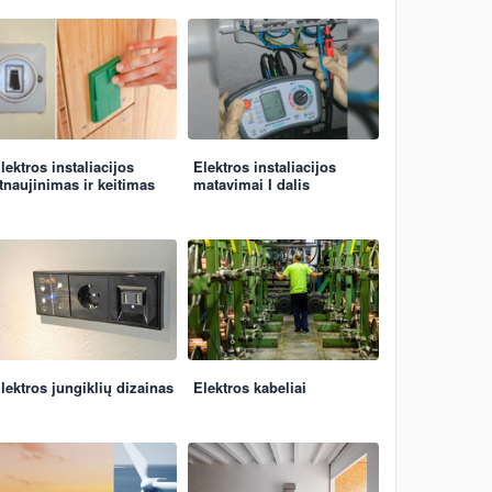
lektros instaliacijos
Elektros instaliacijos
tnaujinimas ir keitimas
matavimai I dalis
lektros jungiklių dizainas
Elektros kabeliai