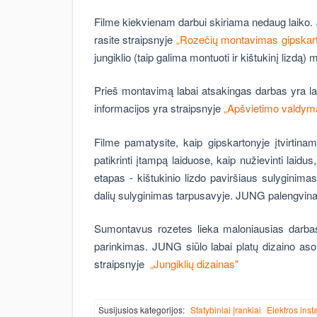
Filme kiekvienam darbui skiriama nedaug laiko. J
rasite straipsnyje
„Rozečių montavimas gipskart
jungiklio (taip galima montuoti ir kištukinį lizdą)
Prieš montavimą labai atsakingas darbas yra lai
informacijos yra straipsnyje
„Apšvietimo valdyma
Filme pamatysite, kaip gipskartonyje įtvirtinam
patikrinti įtampą laiduose, kaip nužievinti laidus
etapas - kištukinio lizdo paviršiaus sulyginim
dalių sulyginimas tarpusavyje. JUNG palengvin
Sumontavus rozetes lieka maloniausias darbas,
parinkimas. JUNG siūlo labai platų dizaino asor
straipsnyje
„Jungiklių dizainas"
Susijusios kategorijos:
Statybiniai įrankiai
Elektros inst