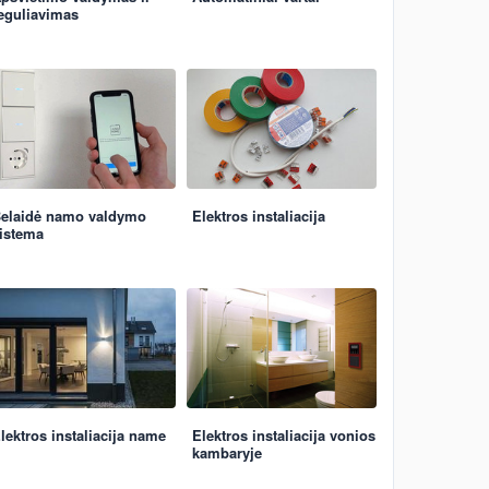
eguliavimas
elaidė namo valdymo
Elektros instaliacija
istema
lektros instaliacija name
Elektros instaliacija vonios
kambaryje