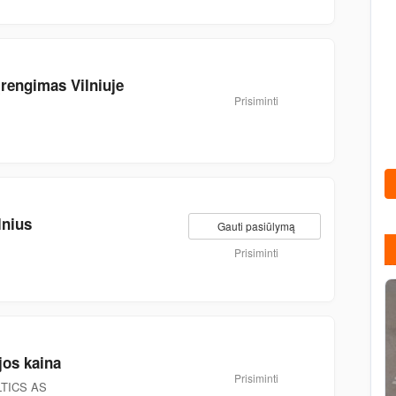
įrengimas Vilniuje
Prisiminti
lnius
Gauti pasiūlymą
Prisiminti
ijos kaina
Prisiminti
TICS AS