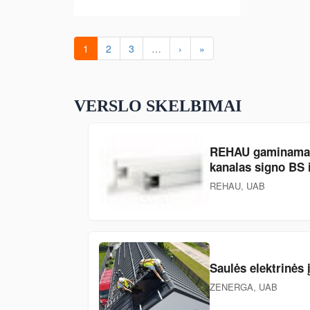
1
2
3
…
›
»
VERSLO SKELBIMAI
REHAU gaminamas e
kanalas signo BS i
REHAU, UAB
Saulės elektrinės
ZENERGA, UAB