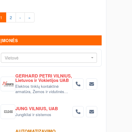
1
2
›
»
ĮMONĖS
Vietovė
GERHARD PETRI VILNIUS,
Lietuvos ir Vokietijos UAB
Elektros tinklų kontaktinė
armatūra, Žemos ir vidutinės
įtampos elektros movos,
Elektros kabelių terma-
susitraukiančios izoliacinės
JUNG VILNIUS, UAB
medžiagos, Kabelių/laidų
Jungikliai ir sistemos
tvirtinimo ir markiravimo
gaminiai, Linijinis LED
apšvietimas ir aliuminio profiliai,
AUTOMATIZAVIMO