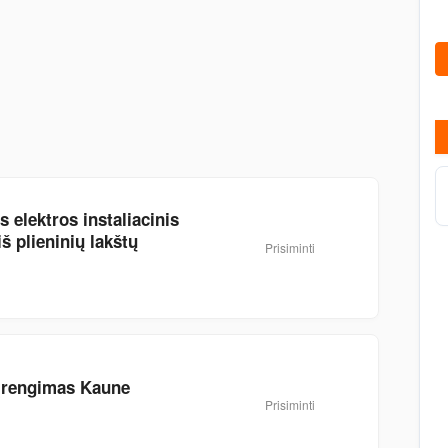
lektros instaliacinis
š plieninių lakštų
Prisiminti
 įrengimas Kaune
Prisiminti