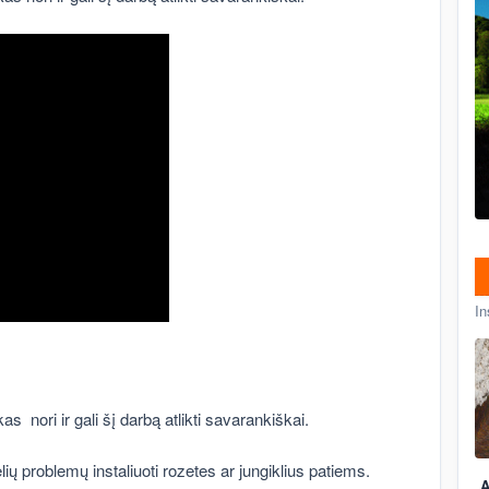
In
 nori ir gali šį darbą atlikti savarankiškai.
 problemų instaliuoti rozetes ar jungiklius patiems.
A