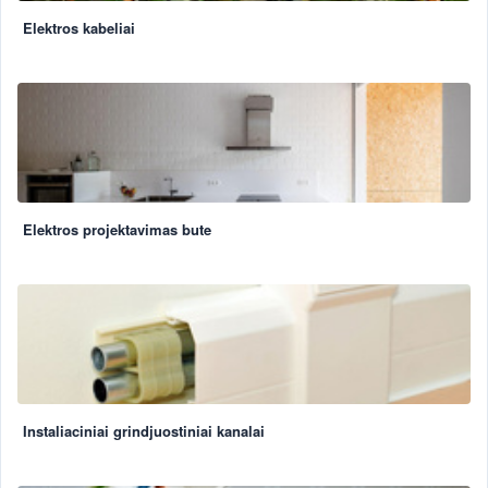
Elektros kabeliai
Elektros projektavimas bute
Instaliaciniai grindjuostiniai kanalai