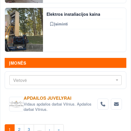
Elektros instaliacijos kaina
Įsiminti
ĮMONĖS
Vietovė
APDAILOS JUVELYRAI
Vidaus apdailos darbai Vilnius. Apdailos
darbai Vilnius.
1
2
3
…
›
»