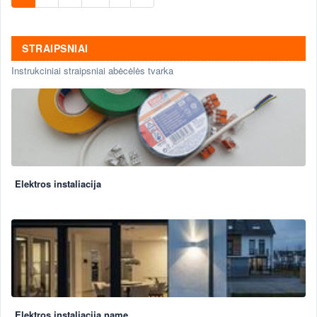
STRAIPSNIAI
Instrukciniai straipsniai abėcėlės tvarka
Elektros instaliacija
Elektros instaliacija name