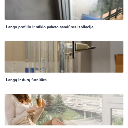
Lango profilio ir stiklo paketo sandūros izoliacija
Langų ir durų furnitūra