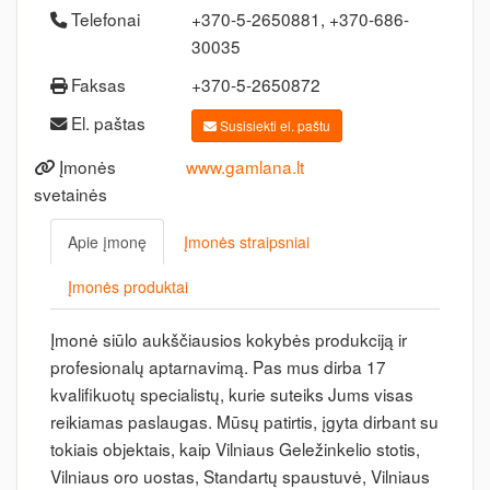
Telefonai
+370-5-2650881, +370-686-
30035
Faksas
+370-5-2650872
El. paštas
Susisiekti el. paštu
Įmonės
www.gamlana.lt
svetainės
Apie įmonę
Įmonės straipsniai
Įmonės produktai
Įmonė siūlo aukščiausios kokybės produkciją ir
profesionalų aptarnavimą. Pas mus dirba 17
kvalifikuotų specialistų, kurie suteiks Jums visas
reikiamas paslaugas. Mūsų patirtis, įgyta dirbant su
tokiais objektais, kaip Vilniaus Geležinkelio stotis,
Vilniaus oro uostas, Standartų spaustuvė, Vilniaus