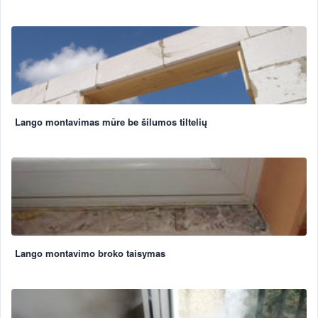
Lango montavimas mūre be šilumos tiltelių
Lango montavimo broko taisymas