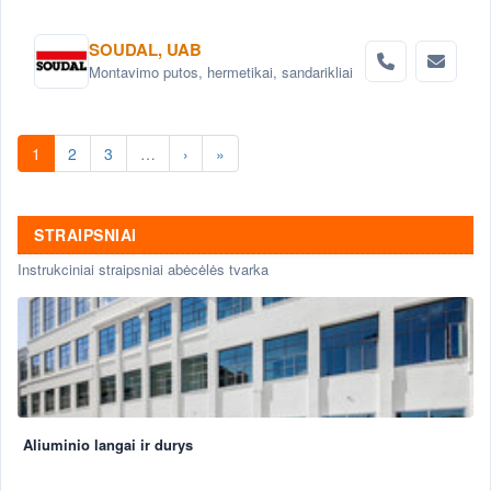
SOUDAL, UAB
Montavimo putos, hermetikai, sandarikliai
1
2
3
…
›
»
STRAIPSNIAI
Instrukciniai straipsniai abėcėlės tvarka
Aliuminio langai ir durys