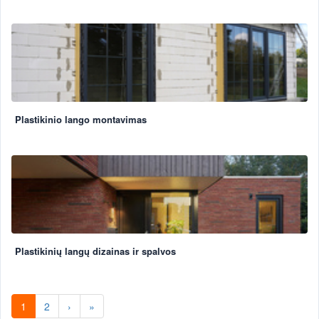
Plastikinio lango montavimas
Plastikinių langų dizainas ir spalvos
1
2
›
»