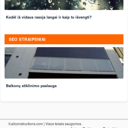
Kodėl iš vidaus rasoja langai ir kaip to išvengti?
SEO STRAIPSNIAI
Balkonų stiklinimo paslauga
lt.allconstructions.com
| Visos teisės saugomos.