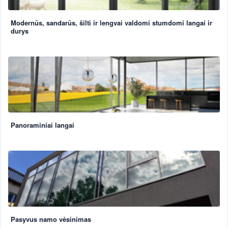
Modernūs, sandarūs, šilti ir lengvai valdomi stumdomi langai ir
durys
Panoraminiai langai
Pasyvus namo vėsinimas