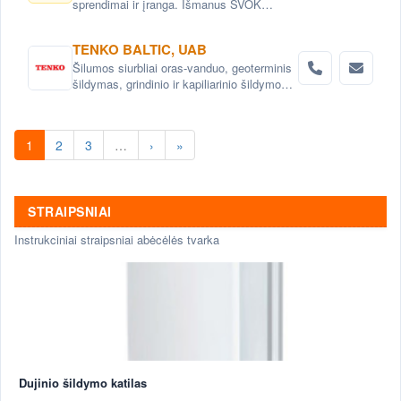
sprendimai ir įranga. Išmanus ŠVOK
sistemų valdymas. Šildymo, vėdinimo ir
oro kondicionavimo sistemų
TENKO BALTIC, UAB
automatizavimas.
Šilumos siurbliai oras-vanduo, geoterminis
šildymas, grindinio ir kapiliarinio šildymo
bei vėsinimo sistemos , aukšto
efektyvumo rekuperatoriai ir vėdinimo
sistemos.
1
2
3
…
›
»
STRAIPSNIAI
Instrukciniai straipsniai abėcėlės tvarka
Dujinio šildymo katilas