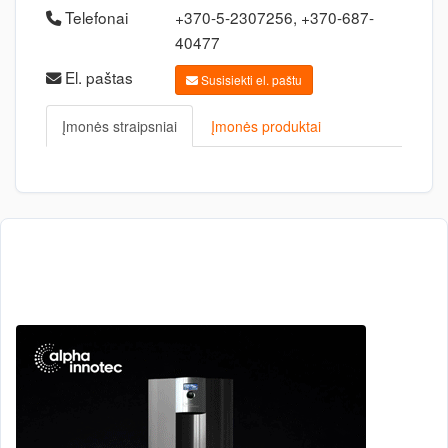
Telefonai
+370-5-2307256, +370-687-
40477
El. paštas
Susisiekti el. paštu
Įmonės straipsniai
Įmonės produktai