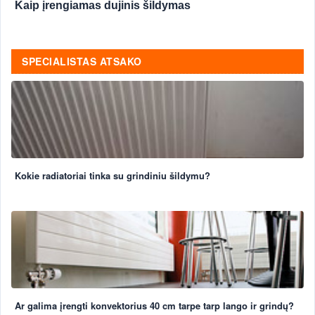
Kaip įrengiamas dujinis šildymas
SPECIALISTAS ATSAKO
Kokie radiatoriai tinka su grindiniu šildymu?
Ar galima įrengti konvektorius 40 cm tarpe tarp lango ir grindų?