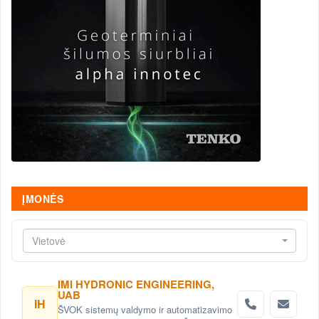
ĮMONĖS
Vietovė
IMI HYDRONIC ENGINEERING,
UAB
IH
ŠVOK sistemų valdymo ir automatizavimo