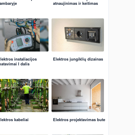
ambaryje
atnaujinimas ir keitimas
lektros instaliacijos
Elektros jungiklių dizainas
atavimai I dalis
lektros kabeliai
Elektros projektavimas bute