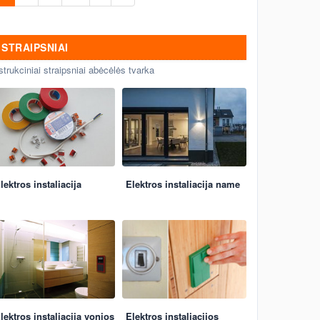
STRAIPSNIAI
strukciniai straipsniai abėcėlės tvarka
lektros instaliacija
Elektros instaliacija name
lektros instaliacija vonios
Elektros instaliacijos