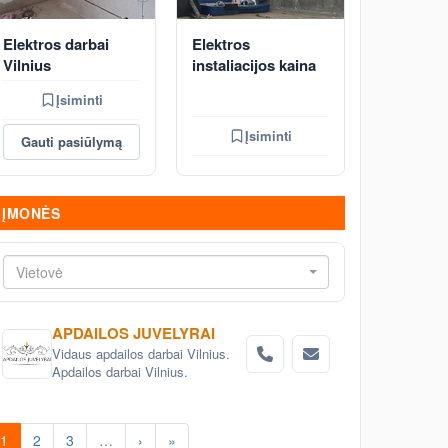
Elektros darbai
Elektros
Vilnius
instaliacijos kaina
Įsiminti
Įsiminti
Gauti pasiūlymą
ĮMONĖS
Vietovė
APDAILOS JUVELYRAI
Vidaus apdailos darbai Vilnius.
Apdailos darbai Vilnius.
1
2
3
…
›
»