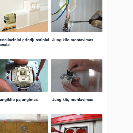
nstaliaciniai grindjuostiniai
Jungiklio montavimas
analai
ungiklio pajungimas
Jungiklių montavimas