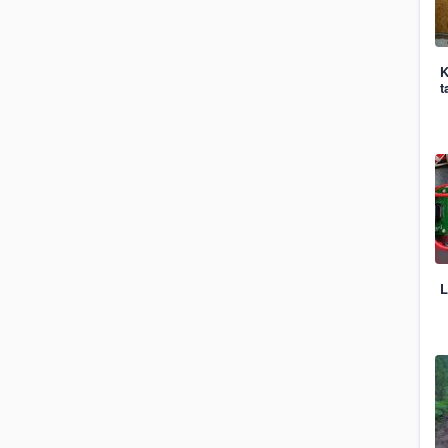
K
t
L