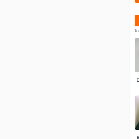
In
E
E