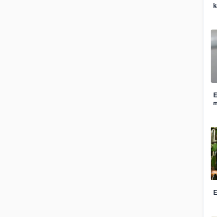
k
E
m
E