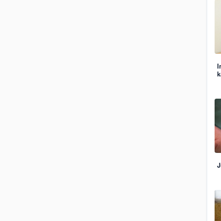
I
k
J