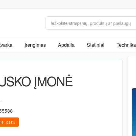
tvarka
Įrengimas
Apdaila
Statiniai
Technika 
AUSKO ĮMONĖ
s
555588
 el. paštu