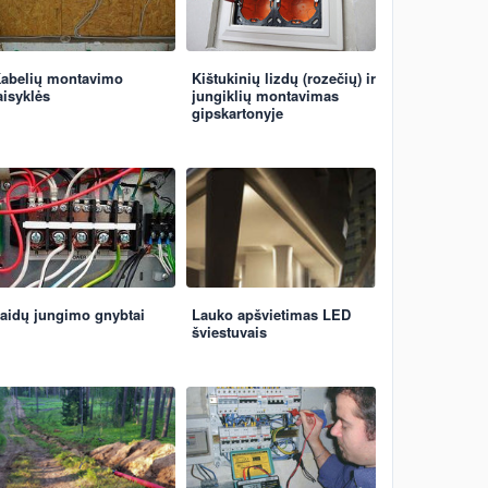
abelių montavimo
Kištukinių lizdų (rozečių) ir
aisyklės
jungiklių montavimas
gipskartonyje
aidų jungimo gnybtai
Lauko apšvietimas LED
šviestuvais