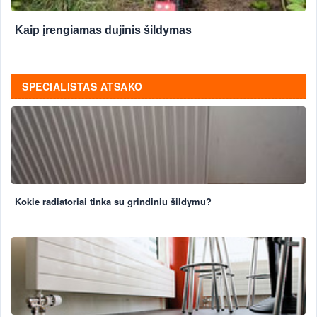
Kaip įrengiamas dujinis šildymas
SPECIALISTAS ATSAKO
Kokie radiatoriai tinka su grindiniu šildymu?