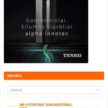
ĮMONĖS
Vietovė
IMI HYDRONIC ENGINEERING,