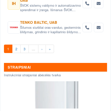
UAB
IH
ŠVOK sistemų valdymo ir automatizavimo
sprendimai ir įranga. Išmanus ŠVOK
sistemų valdymas. Šildymo, vėdinimo ir
oro kondicionavimo sistemų
TENKO BALTIC, UAB
automatizavimas.
Šilumos siurbliai oras-vanduo, geoterminis
šildymas, grindinio ir kapiliarinio šildymo
bei vėsinimo sistemos , aukšto
efektyvumo rekuperatoriai ir vėdinimo
sistemos.
1
2
3
…
›
»
STRAIPSNIAI
Instrukciniai straipsniai abėcėlės tvarka