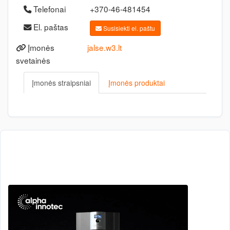
Telefonai
+370-46-481454
El. paštas
Susisiekti el. paštu
Įmonės
jalse.w3.lt
svetainės
Įmonės straipsniai
Įmonės produktai