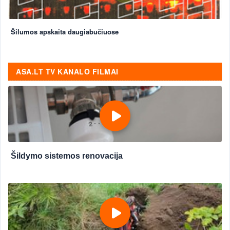
Šilumos apskaita daugiabučiuose
ASA.LT TV KANALO FILMAI
Šildymo sistemos renovacija