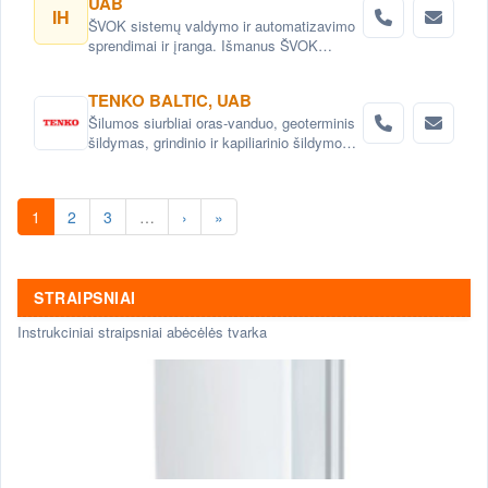
UAB
IH
ŠVOK sistemų valdymo ir automatizavimo
sprendimai ir įranga. Išmanus ŠVOK
sistemų valdymas. Šildymo, vėdinimo ir
oro kondicionavimo sistemų
TENKO BALTIC, UAB
automatizavimas.
Šilumos siurbliai oras-vanduo, geoterminis
šildymas, grindinio ir kapiliarinio šildymo
bei vėsinimo sistemos , aukšto
efektyvumo rekuperatoriai ir vėdinimo
sistemos.
1
2
3
…
›
»
STRAIPSNIAI
Instrukciniai straipsniai abėcėlės tvarka