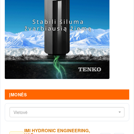
ĮMONĖS
Vietovė
IMI HYDRONIC ENGINEERING,