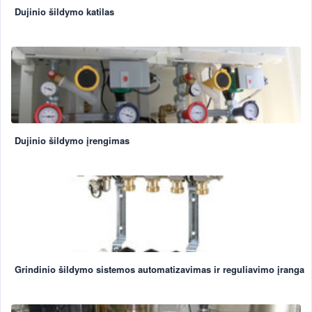
Dujinio šildymo katilas
Dujinio šildymo įrengimas
Grindinio šildymo sistemos automatizavimas ir reguliavimo įranga