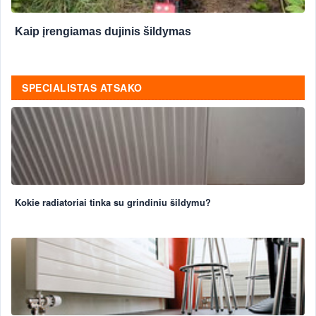
Kaip įrengiamas dujinis šildymas
SPECIALISTAS ATSAKO
Kokie radiatoriai tinka su grindiniu šildymu?